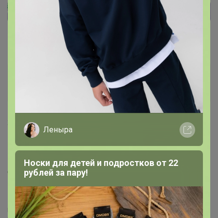
Модератор 24-ok
Модератор
28 июля, 2023 13:00
Леныра
Леначкапеначка
, Добрый день! После 20 выкупов,
которые выданы 🌷 У вас уже выдано 23 выкупа,
Носки для детей и подростков от 22
доступ должен быть.
рублей за пару!
Электронная почта технической поддержки и администрации:
support@24-ok.ru
Подарочные сертификаты