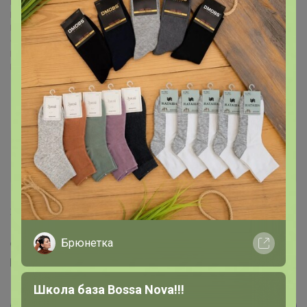
Все предложения
Пункты выдачи
Вакансии
Организаторы
Программа защиты покупателей
Правила СП
Леначкапеначка
Фанат СП
28 июля, 2023 13:24
Брюнетка
Странно во вкладке дополнительно вообще исчез этот
раздел
Школа база Bossa Nova!!!