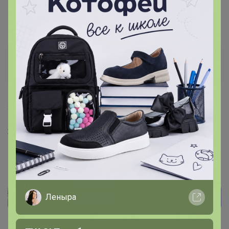
Леначкапеначка
Фанат СП
28 июля, 2023 17:45
Я уже везде посмотрела, во вкладке дополнительно
нет, а где теперь эти закупки то? Подскажите
пожалуйста
Леныра