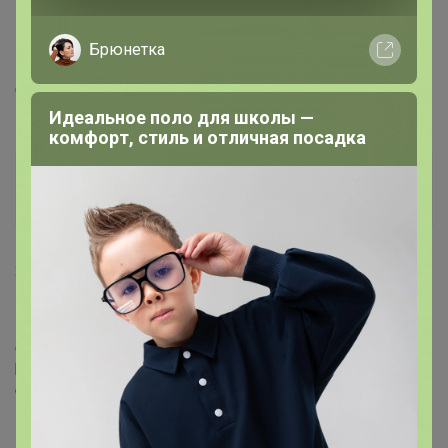
1
17 февраля, 2021 14:45
Брюнетка
Спасибо за разъяснения
Идеальное поло для школы —
комфорт, стиль и отличная посадка
Леначкапеначка
Фанат СП
28 июля, 2023 09:54
Подскажите пожалуйста у меня есть 20 выкупов , а
доступ в секретный раздел когда? Когда получу на
руки все 20, ? Или не обязательно, нужно просто чтобы
было проплачено?