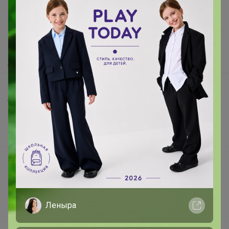
Как здесь все устроено?
Как сделать заказ?
Как получить?
Доставка
Шоурумы
Торговые марки
Наша команда
В наличии
Подарочные сертификаты
Реклама на сайте
Поставщикам
Леныра
Вакансии