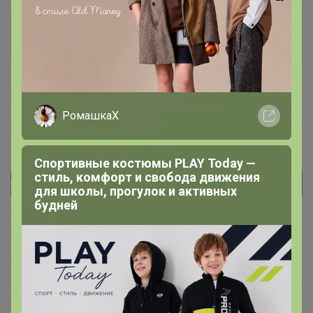
Леначкапеначка
Фанат СП
28 июля, 2023 17:59
РомашкаХ
24-ok.ru/purchase/574354
Спортивные костюмы PLAY Today —
стиль, комфорт и свобода движения
для школы, прогулок и активных
будней
24
25
26
27
28
Показаны записи
251-260
из
276
.