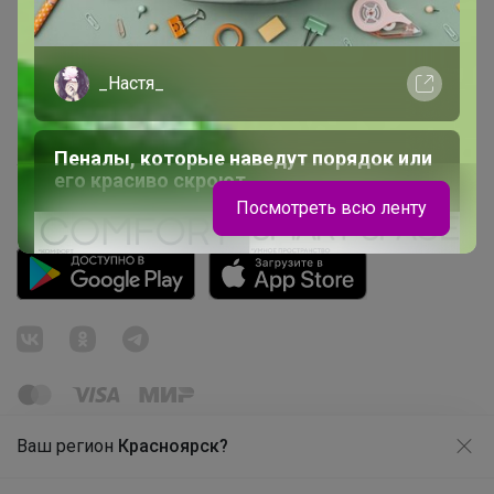
Начать зарабатывать с 24-ok
Picabox.ru - Лучшее место для ваших изображений
_Настя_
Розыгрыш - Генератор случайных чисел
Пульс нашего маркетплейса
Пеналы, которые наведут порядок или
Укорачиватель ссылок
его красиво скроют
Посмотреть всю ленту
Ваш регион
Красноярск?
Продолжая использовать этот сайт и нажимая кнопку
© ООО "Лявита", ОГРН 1122468054070, 2012 - 2026
«Принять», вы даёте согласие на обработку файлов
Политика конфиденциальности
cookie