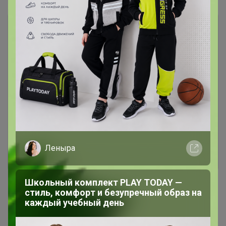
Чтобы ответить или задать вопрос
необходимо авторизоваться на сайте
Это займет меньше минуты
Войти
Зарегистрироваться
Леныра
Школьный комплект PLAY TODAY —
стиль, комфорт и безупречный образ на
каждый учебный день
Реклама