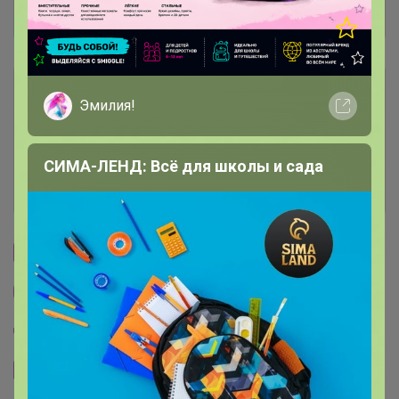
Отзывы участников
3.9K
Условия участия
Эмилия!
Ключевые даты
СИМА-ЛЕНД: Всё для школы и сада
История проведённых выкупов
Cтраничка организатора
Другие СП организатора Glamkat
Пристрой организатора Glamkat
Сайт закупки