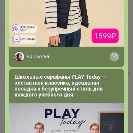
Цена за 6шт
Цена за 6шт
Брюнетка
680,4р
457,2р
Вилка Sapporo столовая 19,5
Ложка Sapporo чайная 14
Школьные сарафаны PLAY Today —
см, P.L. - Davinci
см, P.L. - Davinci
элегантная классика, идеальная
посадка и безупречный стиль для
каждого учебного дня