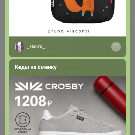
Glamkat
Золотой организатор
_Настя_
10 января, 2025 10:23
филина жена
, Добрый, да есть такой
24-
Кеды на сменку
ok.ru/purchase/686412/lot/1566298018
Лот
2
226
6
123
418,2р
Бульонная чашка с ручками White Fusion 600
мл, h 5,5 см, P.L. Proff Cuisine