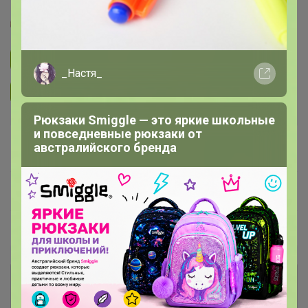
Glamkat
Подписаться на закупку
652
_Настя_
Подписаться на организатора
4.9K
Рюкзаки Smiggle — это яркие школьные
и повседневные рюкзаки от
В архиве
Собрано
австралийского бренда
—
90 %
~ 14 дней
Ожидание
Пристрой
1 лот
Комментарии к лотам
1.5K