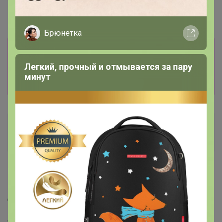
Брюнетка
Информация о заказах доступна
лишь членам клуба
Легкий, прочный и отмывается за пару
минут
Показать
филина жена
Кандидат в магистры
10 января, 2025 00:52
День добрый, посмотрите пожалуйста, вроде
‌ Артикул 73024319 появился на сайте, очень их жду,
спасибо