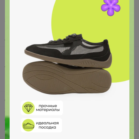
support@24-ok.ru
Написать в поддержку
Защита покупателя
Помощь
О нас
Все предложения
Анонсы
Новости
Поддержка альпак
Самое выгодное
Хиты продаж
Самое желанное
Самое быстрое