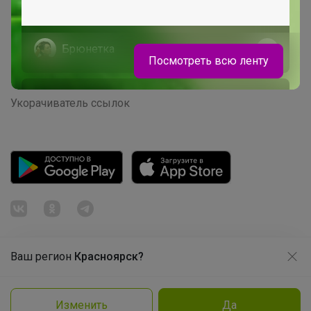
Начать зарабатывать с 24-ok
Picabox.ru - Лучшее место для ваших изображений
Брюнетка
Розыгрыш - Генератор случайных чисел
Посмотреть всю ленту
Пульс нашего маркетплейса
Школьные рюкзаки Hummingbird и
Укорачиватель ссылок
Steiner Скидки до -40%, готовься к
школе с выгодой
Ваш регион
Красноярск?
Продолжая использовать этот сайт и нажимая кнопку
«Принять», вы даёте согласие на обработку файлов
© ООО "Лявита", ОГРН 1122468054070, 2012 - 2026
cookie
Политика конфиденциальности
Изменить
Да