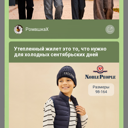
РАСПРОДАЖА!
92
РомашкаХ
Столовая посуда P.L. Proff
1.1K
Cuisine
Утепленный жилет это то, что нужно
Столовый фарфор Aristocrat,
393
для холодных сентябрьских дней
Noble
Бокалы штучно. Пивные везем
1
хоть куда, а тонкие только в
Центральном ЦР!
+ Ещё 16 каталогов
Хиты продаж