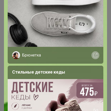
Стоп 07 августа
Посуда Proff Cuisine. Самая лучшая цена. УРА!
Цены остаются прежние!
Брюнетка
Стильные детские кеды
Показаны записи
1-4
из
4
.