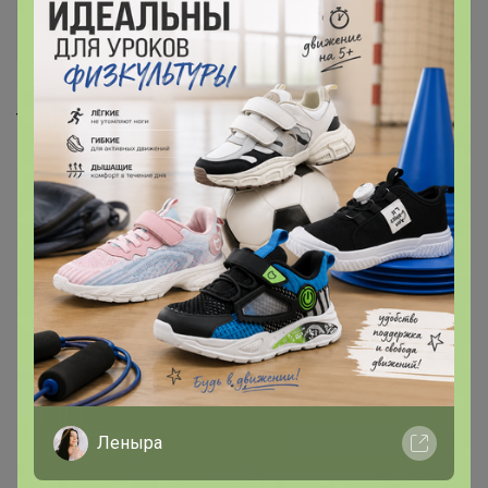
262,2р
403,8р
Кружка White Fusion 400 мл,
Салатник White Fusion 750
P.L. Proff Cuisine
мл, 15,5 см, P.L. Proff Cuisine
Леныра