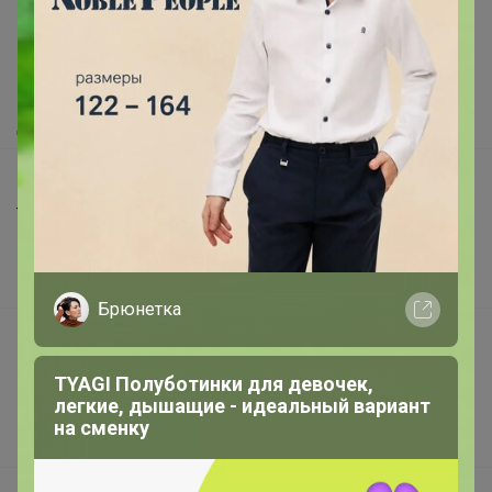
Как здесь все устроено?
Как сделать заказ?
Как получить?
Доставка
Шоурумы
Торговые марки
Наша команда
В наличии
Брюнетка
Подарочные сертификаты
Реклама на сайте
TYAGI Полуботинки для девочек,
легкие, дышащие - идеальный вариант
Поставщикам
на сменку
Вакансии