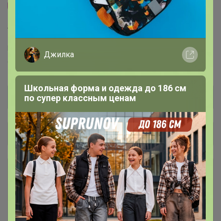
Прайсы поставщика
Торговые марки
P.L. Proff Cuisine™
RCR™
Schott Zwiesel™
Джилка
Chef&Sommelier™
Школьная форма и одежда до 186 см
по супер классным ценам
Общий каталог
Распродажа "Arel", By Bone
103
ТУРЦИЯ
Распродажа черной линейки P.L.
100
Proff Cuisine