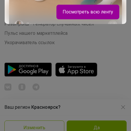
Начать зарабатывать с 24-ok
Посмотреть всю ленту
Picabox.ru - Лучшее место для ваших изображений
Розыгрыш - Генератор случайных чисел
Леныра
Пульс нашего маркетплейса
Укорачиватель ссылок
Детская коллекция качественного и
легкого термобелья
Ваш регион
Красноярск?
Продолжая использовать этот сайт и нажимая кнопку
«Принять», вы даёте согласие на обработку файлов
© ООО "Лявита", ОГРН 1122468054070, 2012 - 2026
cookie
Политика конфиденциальности
Изменить
Да
Cоглашение пользователя