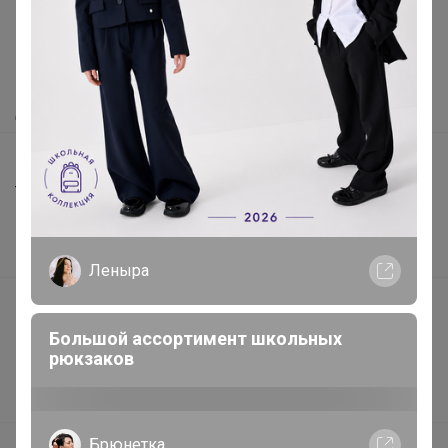
Как здесь все устроено?
Как сделать заказ?
Как получить?
Доставка
Шоурумы
Торговые марки
Наша команда
В наличии
Леныра
Подарочные сертификаты
Большой ассортимент школьных
Реклама на сайте
рюкзаков
Поставщикам
Вакансии
Брюнетка