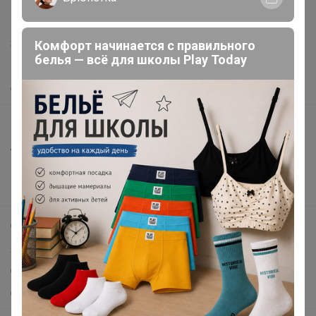
support@24-ok.ru
Написать в поддержку
Защита покупателя
Комфорт начинается с правильного
белья — всё для школы Play Today
Помощь
О нас
Все предложения
Анонсы
Новости
Поддержка альпак
Самое выгодное
Хиты продаж
Самое желанное
Самое быстрое