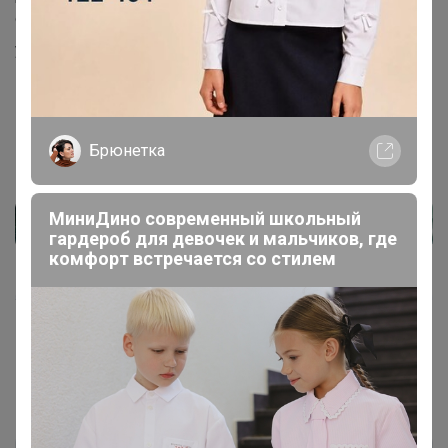
они наверное думают что достаточно . Я думаю они с
удовольствием пойдут на встречу
Брюнетка
МиниДино современный школьный
гардероб для девочек и мальчиков, где
комфорт встречается со стилем
Показаны записи
1-7
из
7
.