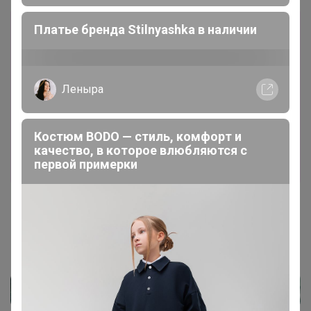
Платье бренда Stilnyashka в наличии
Закупка
5.0
220
12
3054
13
100 %
В архиве
Леныра
ОБВАЛ ЦЕН!!! Спортивная одежда Red-n-Rock's
и ADDIC! Для всей семьи! Скидки!
Стоп 27 августа 2023 г.
Костюм BODO — стиль, комфорт и
Артемида
качество, в которое влюбляются с
первой примерки