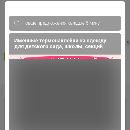
***Кондитерская витрина*** Всё
для кондитеров и любителей
Новые предложения каждые 5 минут
вкусно поесть!
Именные термонаклейки на одежду
189
5.0
35.7K
36.3K
3.7K
5
для детского сада, школы, секций
Ответить
Показаны записи
1-7
из
7
.