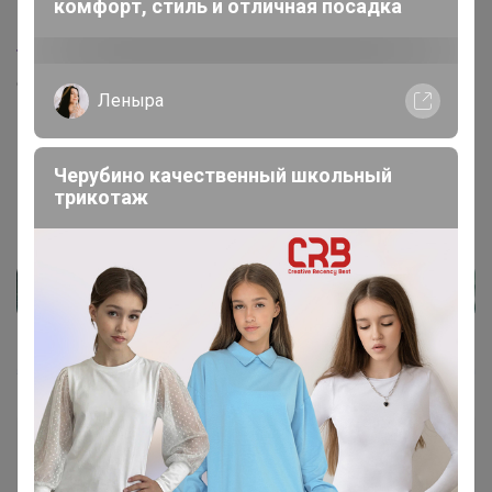
1
16 декабря, 2024 09:57
комфорт, стиль и отличная посадка
Tulend4ik
, здравствуйте. К сожалению нет. Чудское
озеро есть у организатора Кити и Natali очень большой
Леныра
выбор сыров и чудского и кремчиза кукинг.
Черубино качественный школьный
трикотаж
Tulend4ik
Магистр