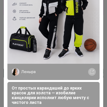
Показать
Артемида
Бронзовый организатор
13 декабря, 2024 20:06
Леныра
От простых карандашей до ярких
красок для холста — изобилие
канцелярии исполнит любую мечту с
чистого листа