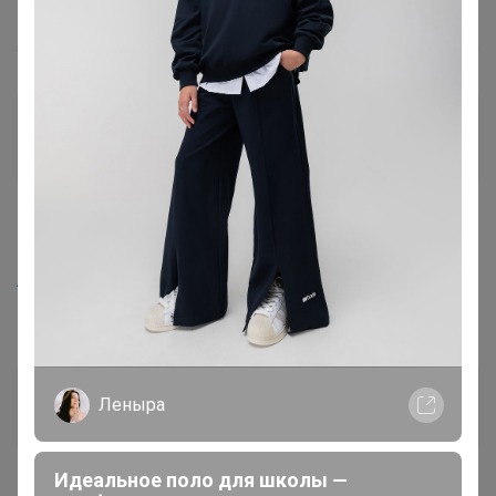
Tulend4ik
Магистр
16 декабря, 2024 09:46
Artemida
, добрый день, сливки с сыром так и не
выкупает?
Артемида
Леныра
Бронзовый организатор
Идеальное поло для школы —