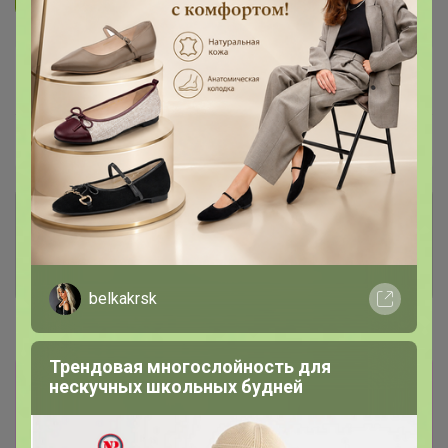
В архиве
Собрано
—
100 %
~ 5 дней
Ожидание
Комментарии к лотам
3.7K
Отзывы участников
12K
belkakrsk
Новости
Трендовая многослойность для
Развоз ориентировочно 18-19 декабря
нескучных школьных будней
Прямая оплата! Отписка по прямой оплате
встает до 30 минут! ТЕПЕРЬ МОЖНО