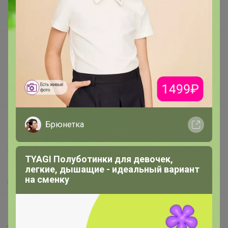
Наша команда
В наличии
Подарочные сертификаты
Реклама на сайте
Поставщикам
Вакансии
support@24-ok.ru
Брюнетка
Написать в поддержку
Защита покупателя
TYAGI Полуботинки для девочек,
Помощь
легкие, дышащие - идеальный вариант
на сменку
О нас
Все предложения
Анонсы