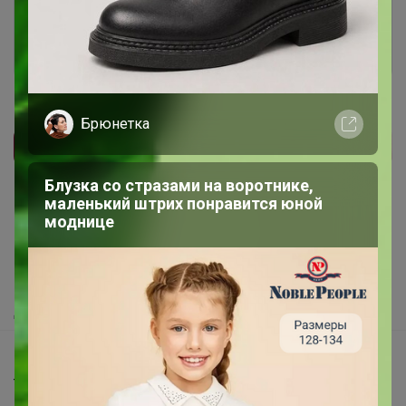
Войти
Зарегистрироваться
Брюнетка
Реклама
Блузка со стразами на воротнике,
маленький штрих понравится юной
моднице
Как здесь все устроено?
Как сделать заказ?
Как получить?
Доставка
Шоурумы
Торговые марки