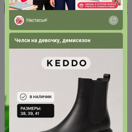
Настасья!
Челси на девочку, демисезон
Показаны записи
1-3
из
3
.
Чтобы ответить или задать вопрос
необходимо авторизоваться на сайте
Это займет меньше минуты