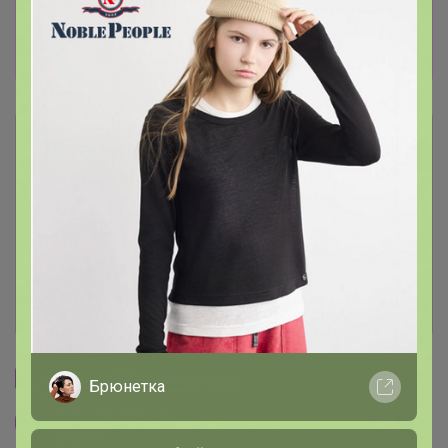
ПЛАТИТЬ ПО КУАР-КОДУ (СБП) ОЧЕНЬ
УДОБНО, БЕЗ ЛИШНИХ ЦИФР И ДАННЫХ
КАРТ! ОТПИСКА ВСТАЕТ СРАЗУ.
Описание
Условия участия
Ключевые даты
История проведённых выкупов
Cтраничка организатора
Брюнетка
Другие СП организатора Артемида