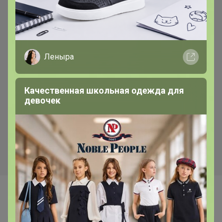
Леныра
Хит
Скидка
370р
338р
Качественная школьная одежда для
Смесь Сырная для
Бумага для выпекания
девочек
приготовления хлебо-
38*50м с 2сторонней
булочных изделий (аналог
силиконизацией Горница,
Боу де Кежо), 1 кг
коричн/белая, рул
Самые желанные