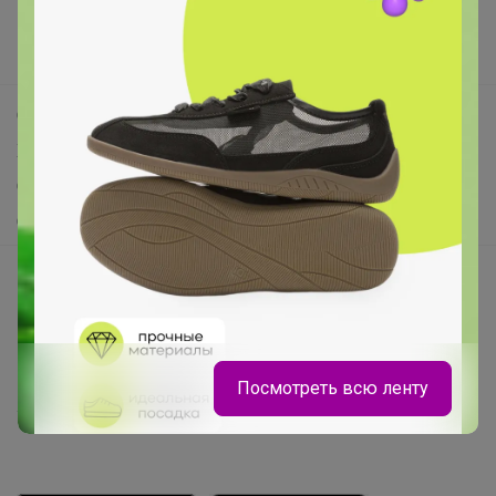
Новости
Поддержка альпак
Самое выгодное
Хиты продаж
Самое желанное
Самое быстрое
Начать зарабатывать с 24-ok
Picabox.ru - Лучшее место для ваших изображений
Розыгрыш - Генератор случайных чисел
Пульс нашего маркетплейса
Посмотреть всю ленту
Укорачиватель ссылок