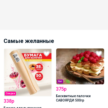
силиконизацией Горница,
коричн/белая, рул
Самые желанные
Хит
375р
Скидка
Бисквитные палочки
338р
САВОЯРДИ 500гр
Бумага для выпекания