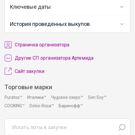
Ключевые даты
История проведённых выкупов
Cтраничка организатора
Другие СП организатора Артемида
Сайт закупки
Торговые марки
Puratos™
Италика™
Чудское озеро™
Sen Soy™
COOKING™
Dolce-Rosa™
Баринофф™