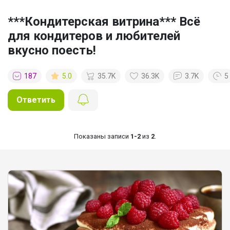
***Кондитерская витрина*** Всё
для кондитеров и любителей
вкусно поесть!
187
5.0
35.7K
36.3K
3.7K
5
Ответить
Показаны записи
1-2
из
2
.