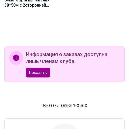
38*50м с 2сторонней
силиконизацией Горница,
коричн/белая, рул
Информация о заказах доступна
лишь членам клуба
Показать
Показаны записи
1-2
из
2
.