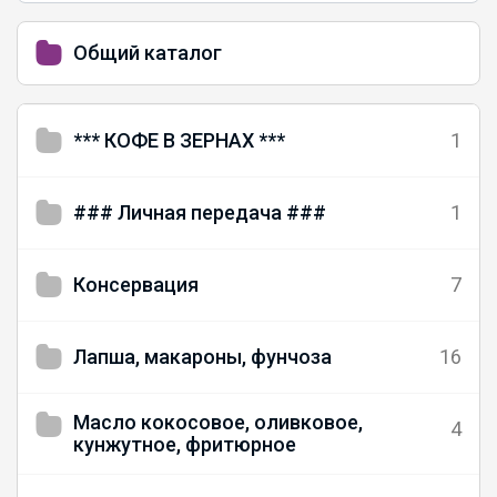
Общий каталог
*** КОФЕ В ЗЕРНАХ ***
1
### Личная передача ###
1
Консервация
7
Лапша, макароны, фунчоза
16
Масло кокосовое, оливковое,
4
кунжутное, фритюрное