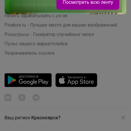
Самое быстрое
Посмотреть всю ленту
по супер классным ценам
Начать зарабатывать с 24-ok
Picabox.ru - Лучшее место для ваших изображений
Розыгрыш - Генератор случайных чисел
Пульс нашего маркетплейса
Укорачиватель ссылок
РомашкаХ
Ваш регион
Красноярск?
Продолжая использовать этот сайт и нажимая кнопку
«Принять», вы даёте согласие на обработку файлов
Школьные брюки PLAY Today —
© ООО "Лявита", ОГРН 1122468054070, 2012 - 2026
cookie