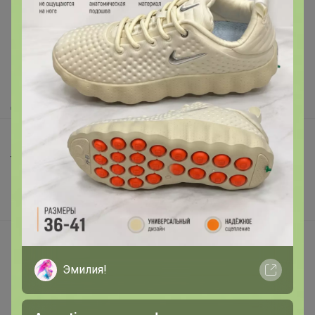
Как здесь все устроено?
Как сделать заказ?
Как получить?
Доставка
Шоурумы
Торговые марки
Наша команда
В наличии
Подарочные сертификаты
Реклама на сайте
Эмилия!
Поставщикам
Вакансии