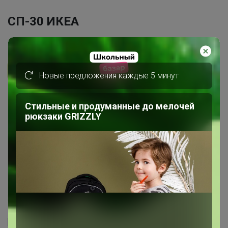
СП-30 ИКЕА
4.9
393.9K
1.3M
7.4K
10
Ответить
Новые предложения каждые 5 минут
1
2
3
4
5
Стильные и продуманные до мелочей
рюкзаки GRIZZLY
Показаны записи
1-10
из
233
.
СЛАДКАЯ
Золотой организатор
6
29 декабря, 2015 10:18
[rep_date_p=52233][/rep_date_p]