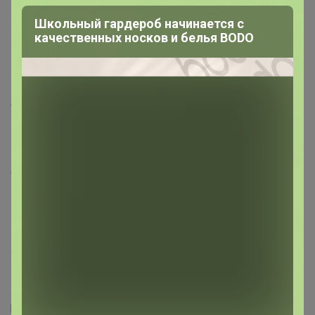
Можете для себя проверить и габаритные размеры
вашего заказа.
Школьный гардероб начинается с
качественных носков и белья BODO
В субботу (примерно с 8ч.) я начну составлять
заявку, всех фиксировать
. После этого от заказа
отказаться уже нельзя.
В субботу
запускаю оплаты
НА СУТКИ!!!
, в условиях
это прописано. Отнестись нужно очень серьезно, т.к.
если вы не оплатили или оплатили и не отписались, то
ваш заказ из заявки убираю.
Участники, заказавшие габаритный товар, пожалуйста,
перепишитесь в
Красноярье
и
Мамино солнышко
. В
эти ЦР заказы повезет курьер (мужчина), он сможет
развезти тяжелые и габаритные заказы. Остальное