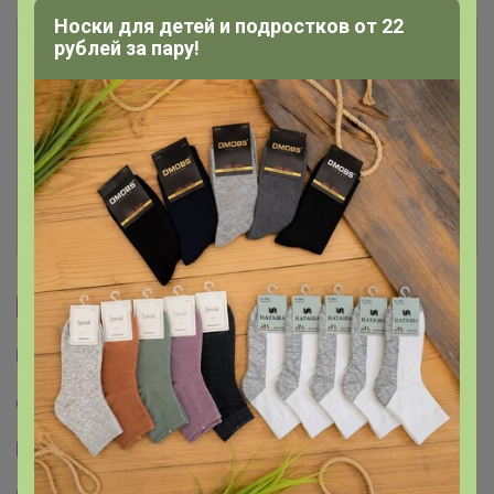
Носки для детей и подростков от 22
Описание
рублей за пару!
Условия участия
Ключевые даты
История проведённых выкупов
Cтраничка организатора
Другие СП организатора СЛАДКАЯ
Пристрой организатора СЛАДКАЯ
Тема отзывов