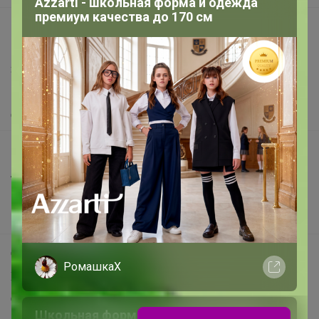
Azzarti - школьная форма и одежда
премиум качества до 170 см
support@24-ok.ru
Написать в поддержку
Защита покупателя
Помощь
О нас
Все предложения
Анонсы
Новости
Поддержка альпак
Самое выгодное
РомашкаХ
Хиты продаж
Самое желанное
Школьная форма и одежда до 186 см