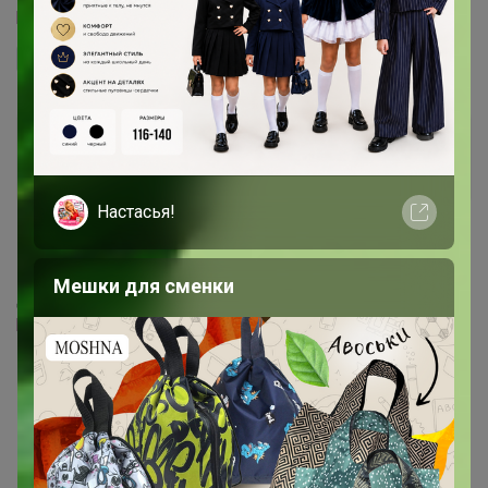
http://m.ikea.com/ru/ru/catalog/products/art/60028510/
iluzy
Мастер СП
Настасья!
1 января, 2016 23:02
Мешки для сменки
добавьте сиденье для унитаза
http://www.ikea.com/ru/ru/catalog/products/10272788/
1
2
3
4
5
Показаны записи
1-10
из
233
.