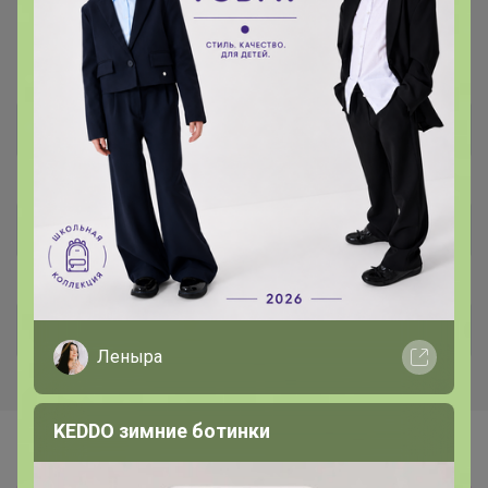
для удобства развоза, при этом
очередность может нарушаться)
Cпойлер
Cпойлер
Cпойлер
Леныра
KEDDO зимние ботинки