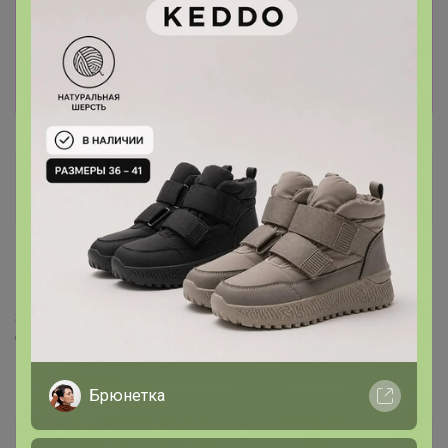
Информация о заказах доступна
лишь членам клуба
Показать
Regina
Кандидат в магистры
30 декабря, 2015 19:27
Здравствуйте, подскажите пожалуйста, почему на не
"стеклянные" товары орг процент 18? В моём случае
это прихватки и деревянная доска.
Брюнетка
Федора Ивановна