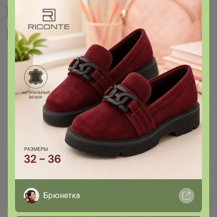
Подписаться на закупку
4.4K
Подписаться на организатора
6.3K
В архиве
—
~ 10 дней
Ожидание
Пристрой
9 лотов
Комментарии к лотам
7.4K
Отзывы участников
Брюнетка
36.9K