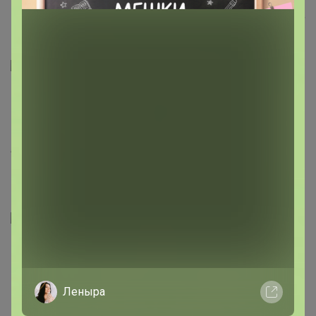
В правом верхнем углу видим строку "наличие товара",
нажимаем на нее:
===================================
===================================
попадаем в поисковую систему, где нужно ввести
артикул и выбрать магазин ИКЕА Новосибирск:
===================================
===================================
Леныра
Проверяете таким образом наличие товара, цену.