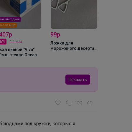
 нас выгоднее
ена за 6 шт
 407р
99р
66%
4 170р
Ложка для
мороженого,десерта
кал пивной "Viva"
"Серебряная лопата"
0мл. стекло Ocean
17,6 см P.L.
Показать
 блюдцами под кружки, которые я