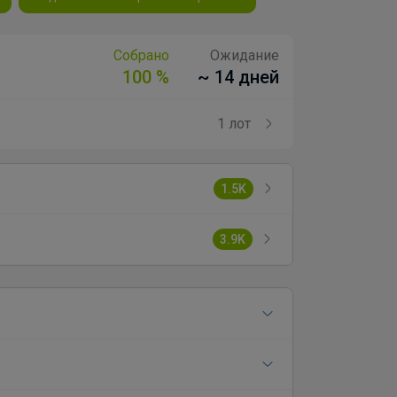
Собрано
Ожидание
100 %
~ 14 дней
1 лот
1.5K
3.9K