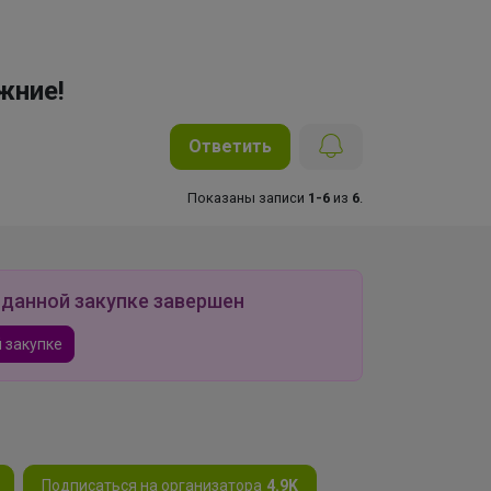
жние!
Ответить
Показаны записи
1-6
из
6
.
 данной закупке завершен
 закупке
Подписаться на организатора
4.9K