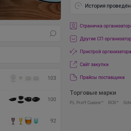
История проведён
Cтраничка организатор
Другие СП организатор
Пристрой организатора
Сайт закупки
Прайсы поставщика
103
Торговые марки
100
P.L. Proff Cuisine™
RCR™
Sch
92