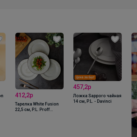
Цена за 6шт
457,2р
412,2р
on
Ложка Sapporo чайная
14 см, P.L. - Davinci
Тарелка White Fusion
22,5 см, P.L. Proff
Брюнетка
Cuisine
(73024264/73024267)
Кеды из натуральной кожи на липучке: 3