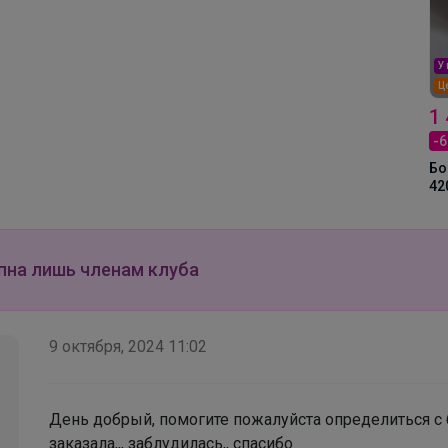
секунды — и готово
У
Ц
1
-
Бо
42
пна лишь членам клуба
9 октября, 2024 11:02
День добрый, помогите пожалуйста определиться с
заказала,,, заблудилась,, спасибо