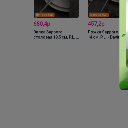
Цена за 6шт
Цена за 6шт
680,4р
457,2р
Вилка Sapporo
Ложка Sapporo чай
столовая 19,5 см, P.L. -
14 см, P.L. - Davinci
Davinci
 чашка с
0 мл, 15 см,
n, P.L. Proff