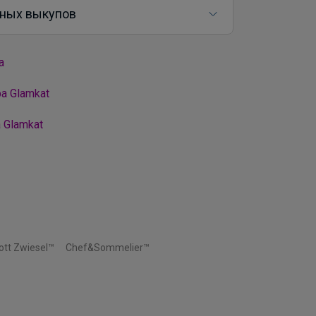
ных выкупов
а
а Glamkat
 Glamkat
ott Zwiesel™
Chef&Sommelier™