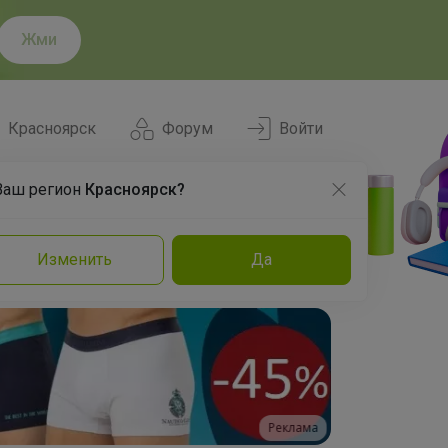
Жми
Красноярск
Форум
Войти
Ваш регион
Красноярск?
Нравится
Заказы
Изменить
Да
и
Команда
Торговые марки
Эксперты
Реклама