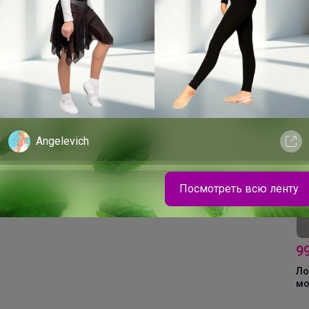
Цена за 6шт
220,2р
680,4р
ная
Кружка Ocean Fusion
Ложка Sapporo
400 мл, P.L. Proff
столовая 19 см, P.L. -
Cuisine
Davinci
Angelevich
Утепленный жилет это то, что нужно для
Посмотреть всю ленту
холодных сентябрьских дней
9
Ло
мо
"С
17,