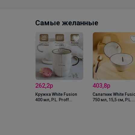
Самые желанные
262,2р
403,8р
cean Fusion
Кружка White Fusion
Салатник White Fusi
м, P.L. Proff
400 мл, P.L. Proff
750 мл, 15,5 см, P.L.
Cuisine
Proff Cuisine
/80006506)