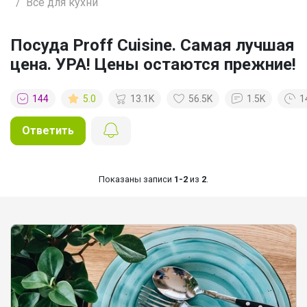
Все для кухни
Посуда Proff Cuisine. Самая лучшая
цена. УРА! Цены остаются прежние!
144
5.0
13.1K
56.5K
1.5K
1
Ответить
Показаны записи
1-2
из
2
.