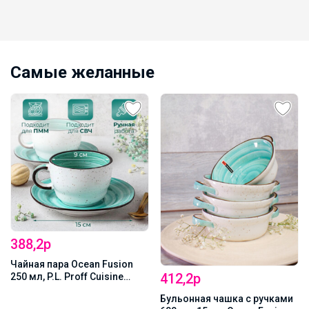
Самые желанные
388,2р
Чайная пара Ocean Fusion
412,2р
250 мл, P.L. Proff Cuisine
(73024289/73024299)
Бульонная чашка с ручками