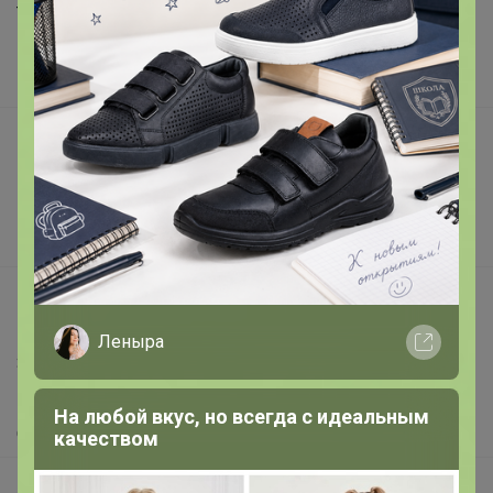
Торговые марки
Наша команда
В наличии
Подарочные сертификаты
Реклама на сайте
Поставщикам
Вакансии
support@24-ok.ru
Написать в поддержку
Леныра
Защита покупателя
Помощь
На любой вкус, но всегда с идеальным
О нас
качеством
Все предложения