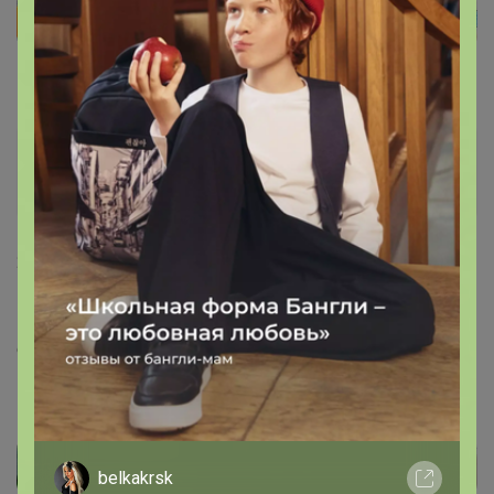
Артемида
Бронзовый организатор
23 августа, 2024 11:23
lorena
, здравствуйте. Со всей молочной продукцией к
сожалению
belkakrsk