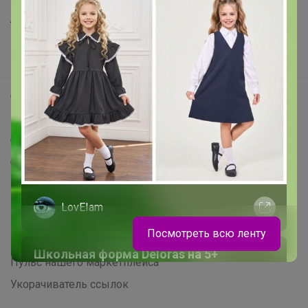
Анонсы
Новости
Поддержка альпак
Самое выгодное
Хиты продаж
Самое желанное
Самое быстрое
Начать зарабатывать с 24-ok
LovEIam
Picabox.ru - Лучшее место для ваших изображений
Посмотреть всю ленту
Розыгрыш - Генератор случайных чисел
Школьная форма Deloras на 5+
Пульс нашего маркетплейса
Великолепное качество!
Укорачиватель ссылок