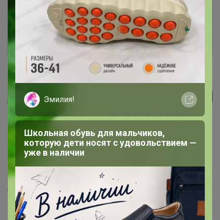
Это займет меньше минуты
Войти
Зарегистрироваться
Эмилия!
Реклама
Школьная обувь для мальчиков,
Как здесь все устроено?
которую дети носят с удовольствием —
уже в наличии
Как сделать заказ?
Как получить?
Доставка
Шоурумы