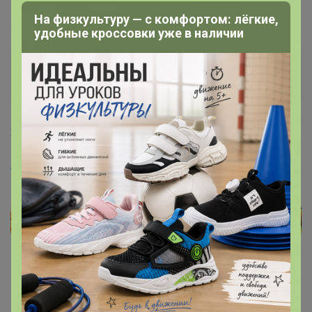
На физкультуру — с комфортом: лёгкие,
удобные кроссовки уже в наличии
Анна38
Великий магистр
20 августа, 2024 12:23
Artemida
, почему последний выкуп??
Отвечаю на лс и в темах раз в сутки утром по будням ,далее по
возможности