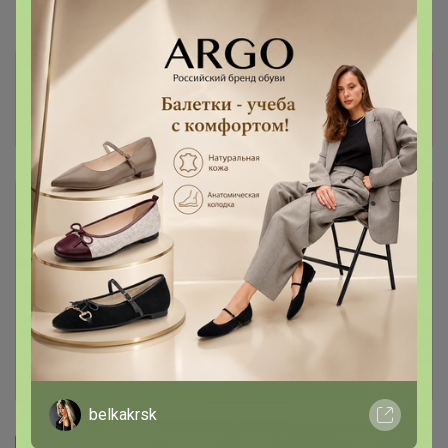
Новости
ПОСЛЕДНИЙ ВЫКУП! ПОСТАВЩИК
ПРЕДЛОЖИЛ СКИДКУ! У сыра срок до 16.09
Развоз 28 августа!
Описание
Условия участия
Ключевые даты
История проведённых выкупов
belkakrsk
Cтраничка организатора