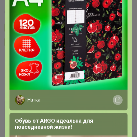
Артемида
Подписаться на закупку
893
Подписаться на организатора
1.7K
В архиве
Собрано
—
100 %
~ 4 дня
Ожидание
Натка
Комментарии к лотам
3.7K
Обувь от ARGO идеальна для
Отзывы участников
12K
повседневной жизни!