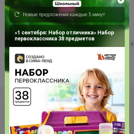
ПОСЛЕДНИЙ ВЫКУП!!! "Сыры,
Новые предложения каждые 5 минут
сливки по сказочной цене!"
РАСПРОДАЖА!
«1 сентября: Набор отличника» Набор
первоклассника 38 предметов
163
5.0
35.7K
36.3K
3.7K
4
Ответить
Показаны записи
1-7
из
7
.