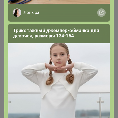
Леныра
Артемида
Бронзовый организатор
Трикотажный джемпер-обманка для
девочек, размеры 134-164
20 августа, 2024 12:30
Анна38
, Здравствуйте. Проблемы с маркировкой, не
все так гладко как хотелось бы. Пока не решу с этим
вопрос открывать не буду. Вопрос тянется очень давно
и решения пока не могут мне найти, поэтому пока стоп
на неопределенный период к сожалению.