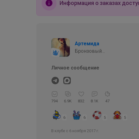
Информация о заказах досту
Артемида
Бронзовый
организатор
Личное сообщение
794
6.9K
832
8.1K
47
6
6
5
5
В клубе с 6 ноября 2017 г.