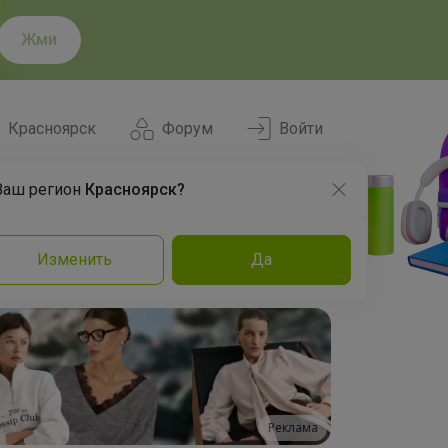
Жми
Красноярск
Форум
Войти
Ваш регион
Красноярск?
Нравится
Заказы
Изменить
Да
и
Команда
Торговые марки
Эксперты
Реклама