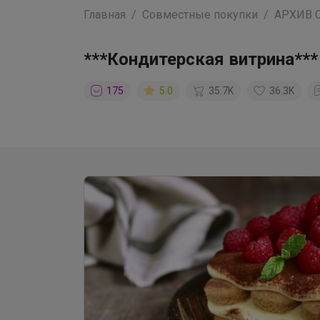
Главная
Совместные покупки
АРХИВ 
***Кондитерская витрина***
175
5.0
35.7K
36.3K