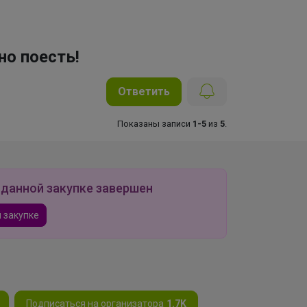
но поесть!
Ответить
Показаны записи
1-5
из
5
.
 данной закупке завершен
 закупке
Подписаться на организатора
1.7K