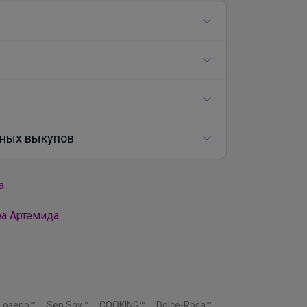
ных выкупов
а
ра Артемида
 озеро™
Sen Soy™
COOKING™
Dolce-Rosa™