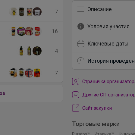
Описание
7
Условия участия
16
Ключевые даты
4
История проведён
7
Cтраничка организатор
ов
Другие СП организато
Сайт закупки
Торговые марки
Puratos™
Италика™
Чудское