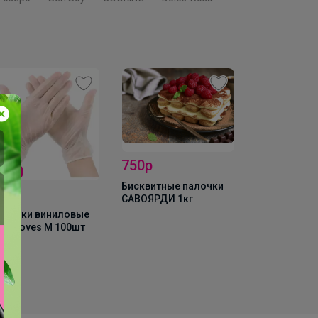
50р
Скидка
сквитные палочки
190р
ВОЯРДИ 1кг
Хит
Перчатки виниловые
vinyl gloves L 100шт
165р
Мука темпур
"Kaneshiro", 