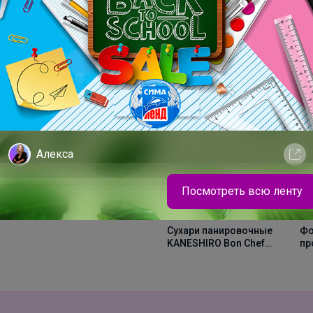
Алекса
Хит
Х
Посмотреть всю ленту
Шорты для мальчика для физкультуры
К
329р
629р
1
1
Сухари панировочные
Фольга 29см*100м
Ме
KANESHIRO Bon Chef
прочная Горница
од
premium 1кг
35