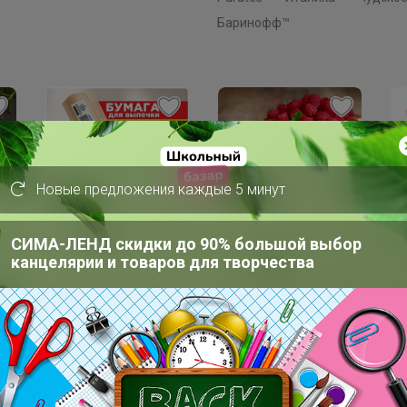
Баринофф™
Хит
Новые предложения каждые 5 минут
7
375р
Скидка
Би
Бисквитные палочки
СИМА-ЛЕНД скидки до 90% большой выбор
179р
СА
САВОЯРДИ 500гр
канцелярии и товаров для творчества
ния
Перчатки виниловые
й
vinyl gloves M 100шт