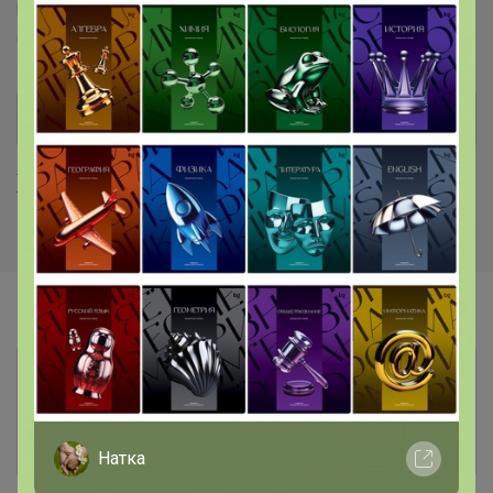
Puratos™
Италика™
Чудское озеро™
Sen Soy™
COOKING™
Dolce-Rosa™
Баринофф™
Хиты продаж
Информация о заказах доступна
лишь членам клуба
Показать
Натка