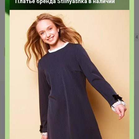
Платье бренда Stilnyashka в наличии
Морепродукты и не только с
быстрой доставкой!
105
5.0
35.7K
36.3K
3.7K
4
Ответить
Показаны записи
1-3
из
3
.