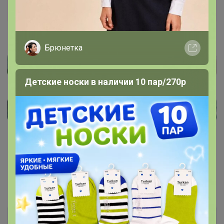
Брюнетка
Детские носки в наличии 10 пар/270р
Показаны записи
1-3
из
3
.