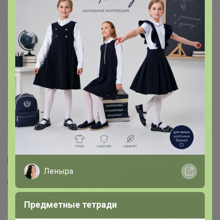
ДАННЫХ КАРТ! ОТПИСКА ВСТАЕТ СРАЗУ.
Описание
Условия участия
Ключевые даты
История проведённых выкупов
Cтраничка организатора
Леныра
Другие СП организатора Артемида
Предметные тетради
Торговые марки