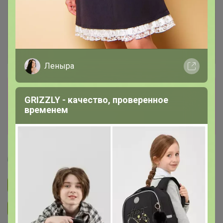
Леныра
Сбор заказов в данной закупке
GRIZZLY - качество, проверенное
завершен
временем
Перейти к текущей закупке
Артемида
Подписаться на закупку
893
Подписаться на организатора
1.7K