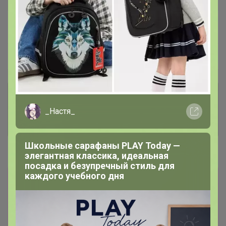
В архиве
Собрано
—
100 %
~ 4 дня
Ожидание
Комментарии к лотам
3.7K
_Настя_
Отзывы участников
12K
Школьные сарафаны PLAY Today —
Новости
элегантная классика, идеальная
посадка и безупречный стиль для
каждого учебного дня
Развоз 22 августа Прямая оплата! Отписка по
прямой оплате встает до 30 минут! ТЕПЕРЬ
МОЖНО ПЛАТИТЬ ПО КУАР-КОДУ (СБП)
ОЧЕНЬ УДОБНО, БЕЗ ЛИШНИХ ЦИФР И