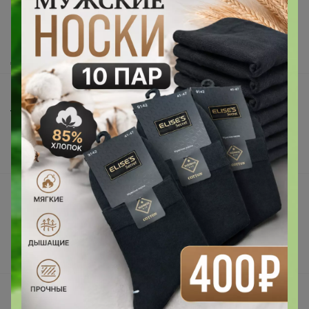
Как сделать заказ?
Как получить?
Доставка
Шоурумы
Торговые марки
Наша команда
В наличии
Подарочные сертификаты
Реклама на сайте
Поставщикам
Вакансии
support@24-ok.ru