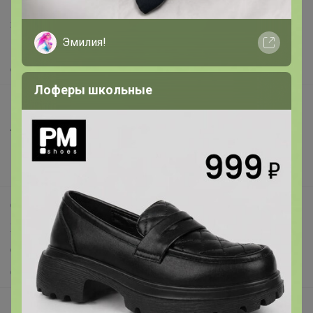
Написать в поддержку
Защита покупателя
Эмилия!
Помощь
О нас
Лоферы школьные
Все предложения
Анонсы
Новости
Поддержка альпак
Самое выгодное
Хиты продаж
Самое желанное
Самое быстрое
Начать зарабатывать с 24-ok