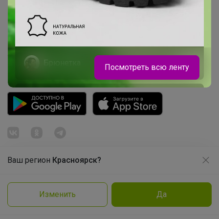
Picabox.ru - Лучшее место для ваших изображений
Розыгрыш - Генератор случайных чисел
Пульс нашего маркетплейса
Укорачиватель ссылок
Брюнетка
Посмотреть всю ленту
Кеды из натуральной кожи на липучке:
3 секунды — и готово
Ваш регион
Красноярск?
Продолжая использовать этот сайт и нажимая кнопку
«Принять», вы даёте согласие на обработку файлов
cookie
© ООО "Лявита", ОГРН 1122468054070, 2012 - 2026
Изменить
Да
Политика конфиденциальности
Подробнее
Принять
Cоглашение пользователя