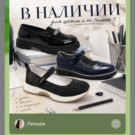
Войти
Зарегистрироваться
Реклама
Как здесь все устроено?
Как сделать заказ?
Как получить?
Доставка
Шоурумы
Леныра
Торговые марки