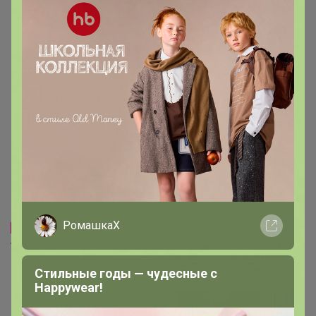
-20%
1 745,16р
-20%
316,31р
CROCS "CLASSIC CLOG" -
Джиббитсы / jibbitz CROCS -
Cабо, тапочки унисекс
Украшения для сабо (5 шт)
РомашкаХ
Стильные годы — чудесные с
Happywear!