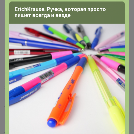
Наша команда
ErichKrause. Ручка, которая просто
В наличии
пишет всегда и везде
Подарочные сертификаты
Реклама на сайте
Поставщикам
Вакансии
support@24-ok.ru
Написать в поддержку
Защита покупателя
Помощь
О нас
Все предложения
Анонсы