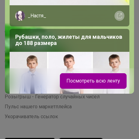
Новости
_Настя_
Поддержка альпак
Самое выгодное
Рубашки, поло, жилеты для мальчиков
Хиты продаж
до 188 размера
Самое желанное
Самое быстрое
Начать зарабатывать с 24-ok
Посмотреть всю ленту
Picabox.ru - Лучшее место для ваших изображений
Розыгрыш - Генератор случайных чисел
Пульс нашего маркетплейса
Укорачиватель ссылок