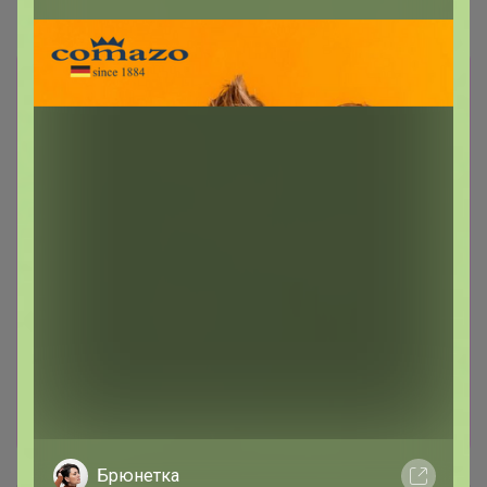
Новости
ПОЯВИЛАСЬ ВОЗМОЖНОСТЬ ПРЯМОЙ
ОПЛАТЫ ЗАКАЗОВ! Всё наличие у меня на
руках теперь в отдельной закупке по ссылке:
24-ok.ru/topic/633685
Вы можете получить
приятный бонус, промо-код на СКИДКУ 5% на
ВЕСЬ будущий заказ, если оцените закупку и
оставите о ней отзыв, в которой Вы уже
участвовали. Отзыв должен быть НЕ
АНОНИМНЫМ (бегунок передвинут в режим
серого цвета)! Скидка будет применяться
единовременно и действовать на все
позиции в заказе в ОДНОЙ закупке! (с
дополнительными акциями и распродажами
не суммируется).
Брюнетка