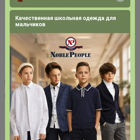
Описание
Качественная школьная одежда для
мальчиков
Условия участия
Ключевые даты
История проведённых выкупов
Cтраничка организатора
Другие СП организатора Starling
Торговые марки
Guess™
Calvin Klein™
DKNY™
Karl Lagerfeld™
Zara™
Mango™
H&M™
Tommy Hilfiger™
US. Polo Assn™