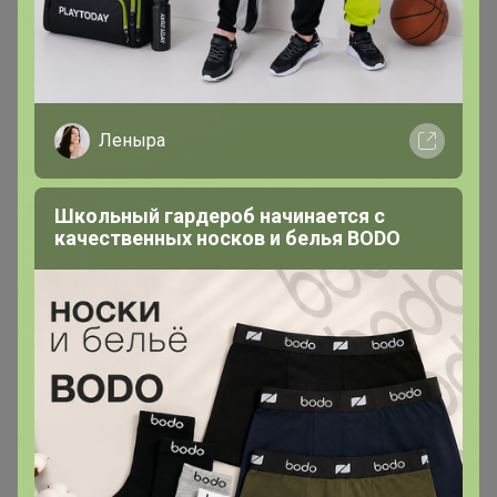
Леныра
Школьный гардероб начинается с
качественных носков и белья BODO
Хит
2 187,38р
-20%
2 734,23р
CROCS "CRUSH CLOG" -