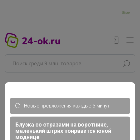
Жми
Реклама
Новые предложения каждые 5 минут
Главная
Торговые марки
Блузка со стразами на воротнике,
Tommy hilfiger
маленький штрих понравится юной
моднице