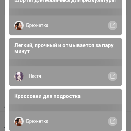
Шорты для мальчика для физкультуры
+8K
Брюнетка
Легкий, прочный и отмывается за пару
минут
Реклама
_Настя_
Как здесь все устроено?
Как сделать заказ?
Кроссовки для подростка
Как получить?
Доставка
Шоурумы
Брюнетка
Торговые марки