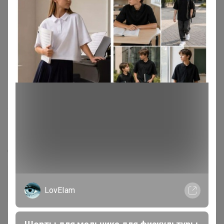
420
5.0
35.7K
114.5K
4.4K
20
100%
Парфюмерия. Выгодно - отливанты, тестеры,
новинки!
Стоп 13 августа
LovEIam