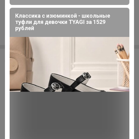
Классика с изюминкой - школьные
туфли для девочки TYAGI за 1529
+5.3K
рублей
Брюнетка
228
5.0
5.1K
29.2K
1.5K
4
Стоп