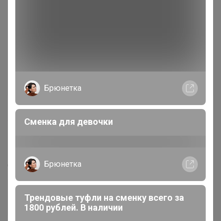
Брюнетка
Сменка для девочки
181
2.7K
80.3K
958
14
Оригинальны брендовые очки - Медицинская
оправа - новые имена
Брюнетка
Стоп 12 августа
Трендовые туфли на сменку всего за
1800 рублей. В наличии