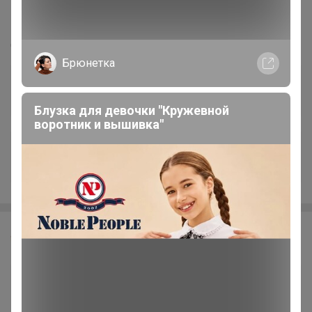
Outlet мировых брендов Pepe jeans, SuperDry,
ICICLE и другие
Стоп 07 августа
Брюнетка
Блузка для девочки "Кружевной
воротник и вышивка"
+1.1K
G Nadin