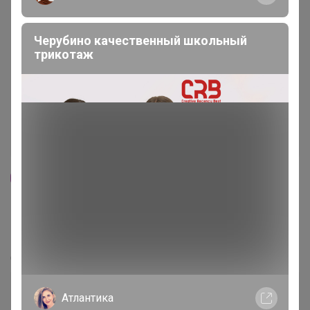
Черубино качественный школьный
трикотаж
83
5.0
25.8K
148.1K
10.3K
-20% НА ВСЁ В ПРЕМИУМ СТОКЕ -
МЕЖСЕЗОННАЯ РАСПРОДАЖА! - Guess, Karl
Lagerfeld, Tommy Hilfiger, RL, Calvin Klein, DKNY
Дозаказ до 10 августа
Атлантика