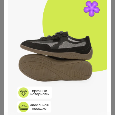
Анонсы
Новости
Поддержка альпак
Самое выгодное
Хиты продаж
Самое желанное
Самое быстрое
Начать зарабатывать с 24-ok
Picabox.ru - Лучшее место для ваших изображений
Розыгрыш - Генератор случайных чисел
Пульс нашего маркетплейса
Укорачиватель ссылок