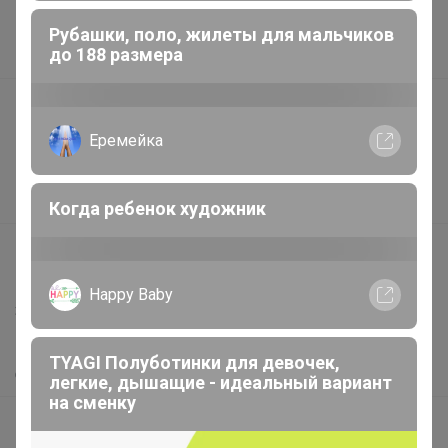
Наша команда
Рубашки, поло, жилеты для мальчиков
до 188 размера
В наличии
Подарочные сертификаты
Реклама на сайте
Еремейка
Поставщикам
Вакансии
Когда ребенок художник
support@24-ok.ru
Написать в поддержку
Happy Baby
Защита покупателя
Помощь
TYAGI Полуботинки для девочек,
О нас
легкие, дышащие - идеальный вариант
на сменку
Все предложения