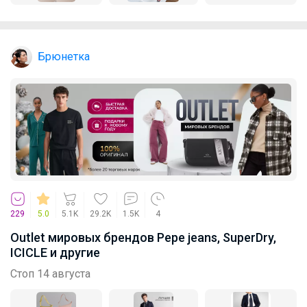
Брюнетка
229
5.0
5.1K
29.2K
1.5K
4
Outlet мировых брендов Pepe jeans, SuperDry,
ICICLE и другие
Стоп 14 августа