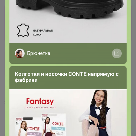
Информация о заказах доступна
лишь членам клуба
Показать
Брюнетка
инкогнито
Кандидат в магистры
Колготки и носочки CONTE напрямую с
фабрики
15 июня, 2024 19:29
Здравствуйте. Я ошиблась с выбором продукта,
попутала. Поменяйте мне пож-та на MAGNIE-SLIM
Бонифаций