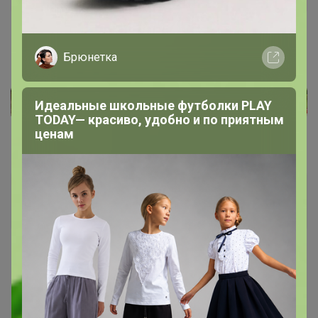
Фитнеса без рекламного обмана!
Брюнетка
Идеальные школьные футболки PLAY
TODAY— красиво, удобно и по приятным
ценам
Duimovo4_ka_v_ojidan
Гений СП
18 июня, 2024 18:03
Бонифаций
, спасибо