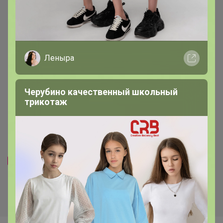
Выбор экспертов
Выбор экспертов
Леныра
Черубино качественный школьный
трикотаж
Новинка
545р
Комплекс питьевой
Хит
Магний+В6 со вкусом вишни,
565р
450мл, NS
-54%
1 231р
Омега-3 (ПНЖК 1050),
90капс, Naturalsphere