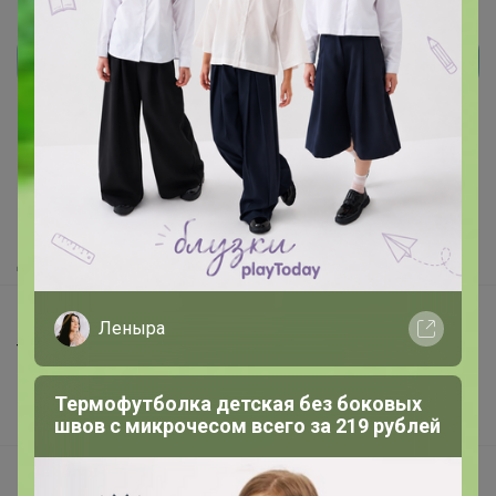
Реклама
Как здесь все устроено?
Как сделать заказ?
Как получить?
Доставка
Шоурумы
Леныра
Торговые марки
Наша команда
Термофутболка детская без боковых
В наличии
швов с микрочесом всего за 219 рублей
Подарочные сертификаты