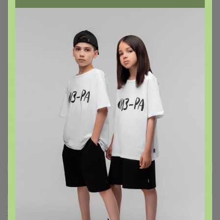
Витамины и Минералы для
58
спорта, фитнеса и здоровья
Омега-3 (Незаменимые жирные
8
кислоты) все формы и
производители
Для суставов и связок, волос и
22
ногтей
ПРОТЕИН (Высокобелковые
19
смеси) Батончики, Арахисовая
паста
+ Ещё 12 каталогов
Хиты продаж