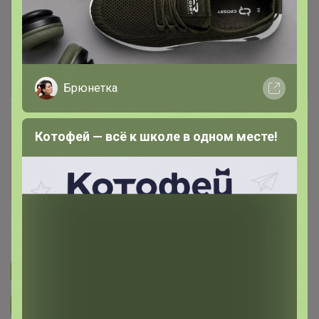
Брюнетка
Сбор заказов в данной закупке
Котофей — всё к школе в одном месте!
завершен
Перейти к текущей закупке
Бонифаций
Подписаться на закупку
3.1K
Подписаться на организатора
2.6K