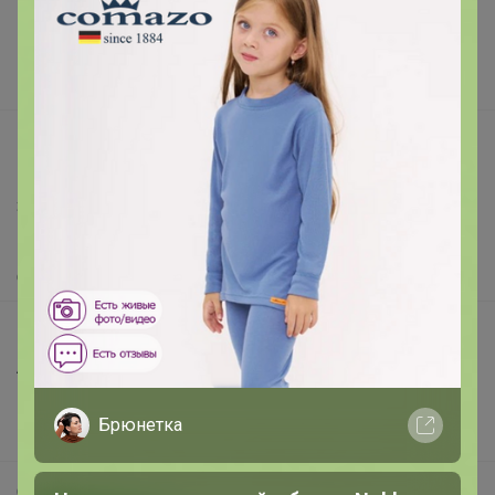
Реклама на сайте
Поставщикам
Вакансии
support@24-ok.ru
Написать в поддержку
Защита покупателя
Помощь
О нас
Все предложения
Анонсы
Новости
Брюнетка
Поддержка альпак
Самое выгодное