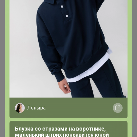
Гений СП
18 июня, 2024 17:12
Бонифаций
, здравствуйте, посоветуйте пожалуйста
витамины мужчине 40лет, работа физическая,
повышенная усталость, не высыпается , питание часто
не сбалансированное, часто крутит ноги
Бонифаций
Серебряный организатор
Леныра
18 июня, 2024 17:59
Блузка со стразами на воротнике,
Duimovo4_ka_v_ojidan
маленький штрих понравится юной