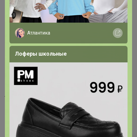
Самые желанные
Атлантика
Лоферы школьные
Срок до 14.03.2027
760р
823р
Лютеин с ликопином и бета-
Комплексный коллаген с
каротином, 60 капс. NS
гиалуроновой кислотой,
биотином и витамином С
200г, ананас