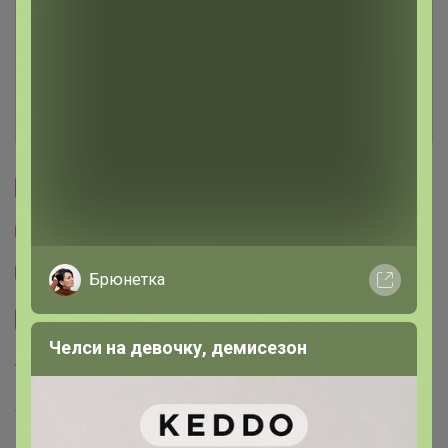
Условия участия
Ключевые даты
История проведённых выкупов
Cтраничка организатора
Другие СП организатора Бонифаций
Тема отзывов
Брюнетка
Сайт закупки
Челси на девочку, демисезон
Торговые марки
Академия-Т™
Be First™