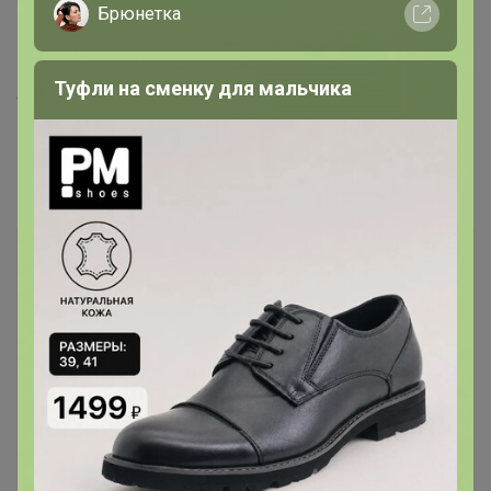
Брюнетка
‌Если трудно заснуть из за сбитого режима, тогда
мелатонин - он сильно спать вырубает. Если же
нарушения сна из за стресса - тогда магний+ глицин+
Туфли на сменку для мальчика
dmae помогут быстрому засыпанию. Мелатонин лучше
в последнюю очередь, или когда точно уверены что
из за сбитого графика.
‌Можно еще омега 3 взять, она всем нужна
Лот
1
462
27
509
550р
861р
Комплекс ЗМА (Цинк + магний + В6) , 90
таблеток
Дозаказ до 10 августа
Правильные Витамины и Питание для Спорта/