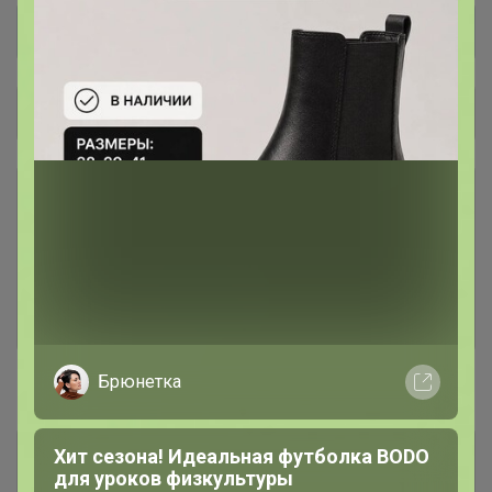
Общий каталог
Ё-батон новый поставщик,
29
первый выкуп!
В первые выкупы нужно собрать минималку и
по вашим заказам подобрать позиции, которые
будем держать в наличии ) После нескольких
выкупов будет как вся закупка )
Брюнетка
#В наличии
Хит сезона! Идеальная футболка BODO
Магний все формы
12
для уроков физкультуры