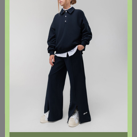
Хит
376р
ТЕГРАЛ МОЙСТ
Хит
ШОКОЛАДНЫЙ КЕЙК смесь
д/шок.кекса 1 кг
83р
Крахмал кукурузный Амилко
1кг
Информация о заказах доступна
лишь членам клуба