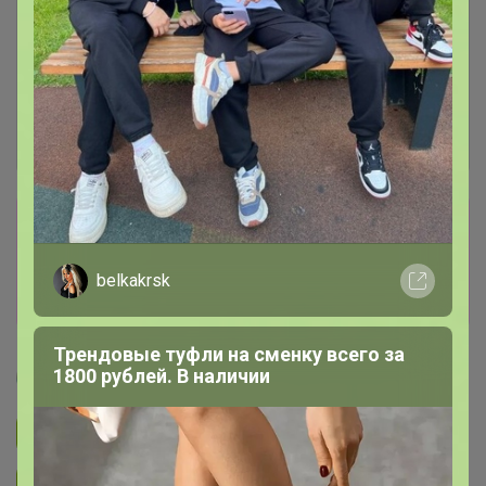
Сбор заказов в данной закупке
завершен
belkakrsk
Перейти к текущей закупке
Трендовые туфли на сменку всего за
1800 рублей. В наличии
Артемида
Подписаться на закупку
893
Подписаться на организатора
1.7K