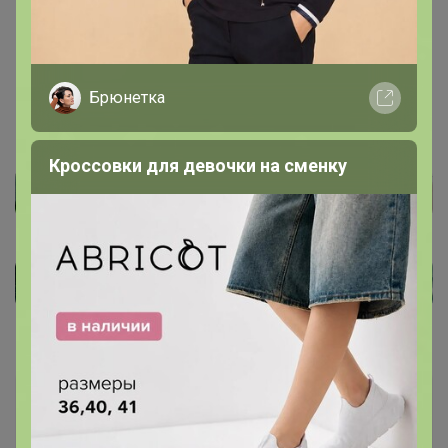
Мартка Мандарин
, нет к сожалению. Шоколад очень
подорожал т.к в этом году прям совсем не уражай
какао-бобов. Все цены растут. Уже большая часть
подорожала в 2р.
Брюнетка
Кроссовки для девочки на сменку
Мартка Мандарин
Кандидат в магистры