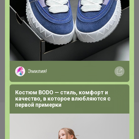
Хит
Скидка
370р
338р
Смесь Сырная для
Бумага для выпекания
приготовления хлебо-
38*50м с 2сторонней
булочных изделий (аналог
силиконизацией Горница,
Эмилия!
Боу де Кежо), 1 кг
коричн/белая, рул
Костюм BODO — стиль, комфорт и
качество, в которое влюбляются с
первой примерки
Самые желанные