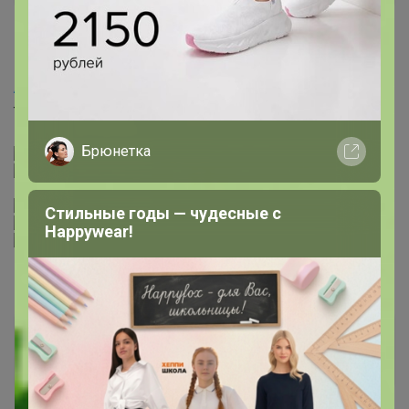
1 июня, 2024 15:13
Artemida
, еще подскажите, эти капли
термостабильные? DARK CHOCOLATE CHIPS 60%
Брюнетка
Стильные годы — чудесные с
Happywear!
Артемида
Бронзовый организатор