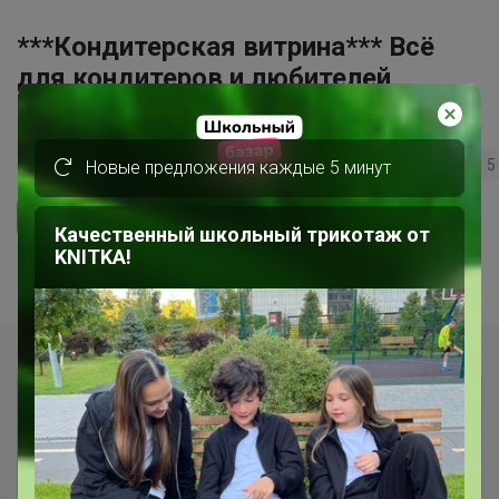
***Кондитерская витрина*** Всё
для кондитеров и любителей
вкусно поесть!
165
5.0
35.7K
36.3K
3.7K
5
Новые предложения каждые 5 минут
Ответить
Качественный школьный трикотаж от
KNITKA!
Показаны записи
1-9
из
9
.