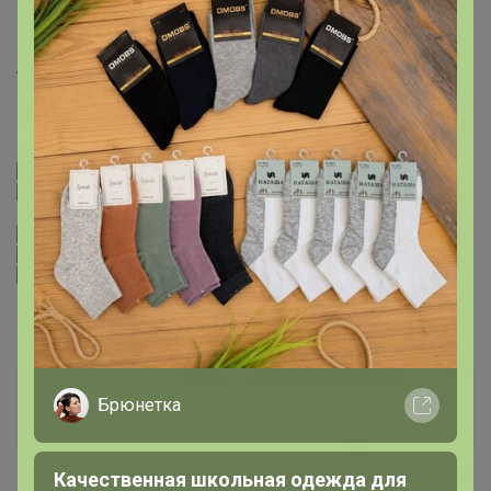
31 мая, 2024 13:54
Artemida
, добрый день! Подскажите, раньше брала
крошку шоколадную, термостабильную для выпечки у
вас в закупке. Теперь не вижу в каталоге🥲
Артемида
Брюнетка
Бронзовый организатор
Качественная школьная одежда для