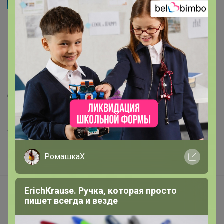
Как здесь все устроено?
Как сделать заказ?
Как получить?
Доставка
Шоурумы
Торговые марки
Наша команда
РомашкаХ
В наличии
Подарочные сертификаты
ErichKrause. Ручка, которая просто
пишет всегда и везде
Реклама на сайте
Поставщикам