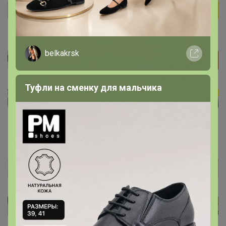
belkakrsk
Туфли на сменку для мальчика