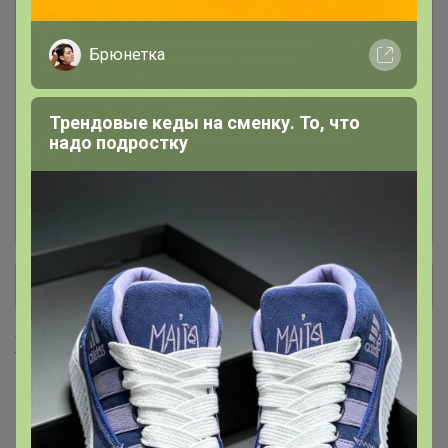
Консервация
7
Брюнетка
Лапша, макароны, фунчоза
16
Трендовые кеды на сменку. То, что
Масло кокосовое, оливковое,
надо подростку
4
кунжутное, фритюрное
Мука панировочная, сухари,
7
+ Ещё 28 каталогов
Хиты продаж