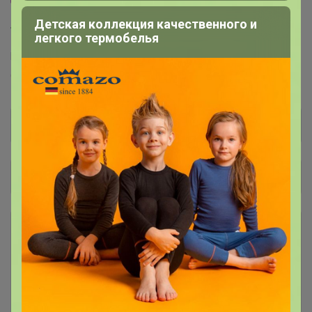
Детская коллекция качественного и
Торговые марки
легкого термобелья
Puratos™
Италика™
Чудское озеро™
Sen Soy™
COOKING™
Dolce-Rosa™
Баринофф™
Общий каталог
*** КОФЕ В ЗЕРНАХ ***
1
### Личная передача ###
1