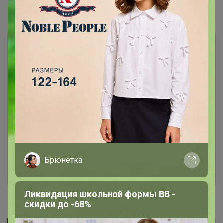
Показаны записи
1-9
из
9
.
Чтобы ответить или задать вопрос
необходимо авторизоваться на сайте
Это займет меньше минуты
Брюнетка
Войти
Зарегистрироваться
Ликвидация школьной формы BB -
скидки до -68%