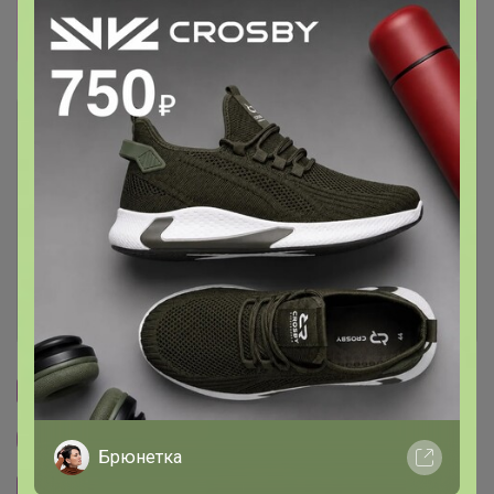
ОЧЕНЬ УДОБНО, БЕЗ ЛИШНИХ ЦИФР И
ДАННЫХ КАРТ! ОТПИСКА ВСТАЕТ СРАЗУ.
Описание
Условия участия
Ключевые даты
История проведённых выкупов
Cтраничка организатора
Другие СП организатора Артемида
Брюнетка
Сайт закупки