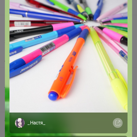
Вакансии
support@24-ok.ru
Написать в поддержку
Защита покупателя
Помощь
О нас
Все предложения
Анонсы
Новости
Поддержка альпак
Самое выгодное
_Настя_
Хиты продаж