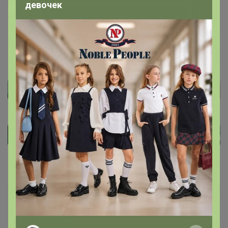
31 мая, 2024 15:31
девочек
Мартка Мандарин
, здравствуйте. Сейчас к сожалению
пока нет у поставщика её 🦋
Мартка Мандарин
Кандидат в магистры