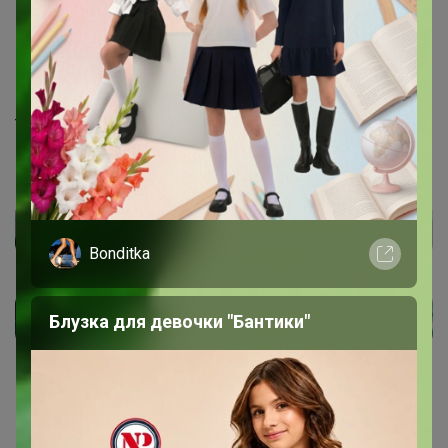
1
1 июня, 2024 16:03
Мартка Мандарин
, Здравствуйте. Да, это аналог Капли
шок. ММ (Caribe Fondente Gocce (Bitt Drops) 1кг. Они
термостатные, по качеству тоже очень хорошие
Bonditka
Блузка для девочки "Бантики"