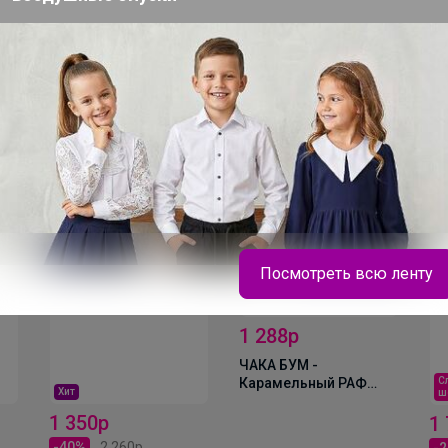
ля
ов
Посмотреть всю ленту
НОВИНКА + ПРОМО
1 288р
ЧАКА БУМ -
С
Карамельный РАФ
Хит
ш
ЧАК-ЧАК 1000гр
1 350р
1
-40%
2 260р
-