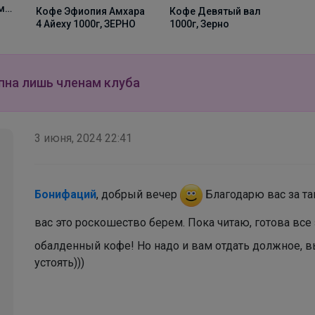
ми
Кофе Девятый вал
Кофе Эфиопия Амхара
1000г, Зерно
4 Айеху 1000г, ЗЕРНО
пна лишь членам клуба
Брюнетка
3 июня, 2024 22:41
СИМА-ЛЕНД: Всё для школы и сада
Бонифаций
, добрый вечер
Благодарю вас за та
вас это роскошество берем. Пока читаю, готова все
обалденный кофе! Но надо и вам отдать должное, в
устоять)))