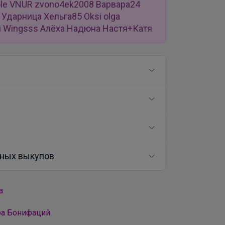
aole VNUR zvono4ek2008 Варвара24
Ударница Хельга85 Oksi olga
avi Wingsss Алёха Надюна Настя+Катя
ных выкупов
а
ра Бонифаций