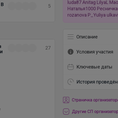
luda87 Anitag LilyaL M
 В
5
Наталья1000 Ресничка 
rozanova P_Yuliya ulk
Описание
в
27
ли
Условия участия
Ключевые даты
История проведён
Cтраничка организатор
е
Другие СП организато