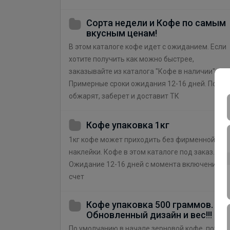
Сорта недели и Кофе по самым
вкусным ценам!
В этом каталоге кофе идет с ожиданием. Если
хотите получить как можно быстрее,
заказывайте из каталога "Кофе в наличии".
Примерные сроки ожидания 12-16 дней. Пока
обжарят, заберет и доставит ТК
Кофе упаковка 1кг
1кг кофе может приходить без фирменной
наклейки. Кофе в этом каталоге под заказ.
Ожидание 12-16 дней с момента включения в
счет
Кофе упаковка 500 граммов.
Обновленный дизайн и вес!!!
По умолчанию в начале зерновой кофе, потом