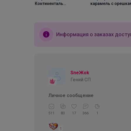
Континенталь
карамель с орешка
(Попкорн с
250г, Зерно
карамелью) 1000г,
Зерно
Информация о заказах досту
SneЖok
Гений СП
Личное сообщение
511
83
17
366
1
1