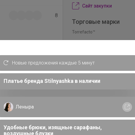
Сайт закупки
8
Торговые марки
Torrefacto™
Новые предложения каждые 5 минут
41
Платье бренда Stilnyashka в наличии
Леныра
66
Удобные брюки, изящные сарафаны,
воздушные блузки