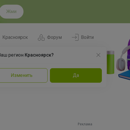
Жми
Красноярск
Форум
Войти
Ваш регион
Красноярск?
Нравится
Заказы
Изменить
Да
и
Команда
Торговые марки
Эксперты
Реклама