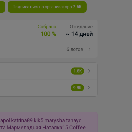
K
Подписаться на организатора
2.6K
Собрано
Ожидание
100 %
~ 14 дней
6 лотов
1.8K
9.8K
pol katrina89 kik5 marysha tanayd
та Мармеладная Наталка15 Coffee