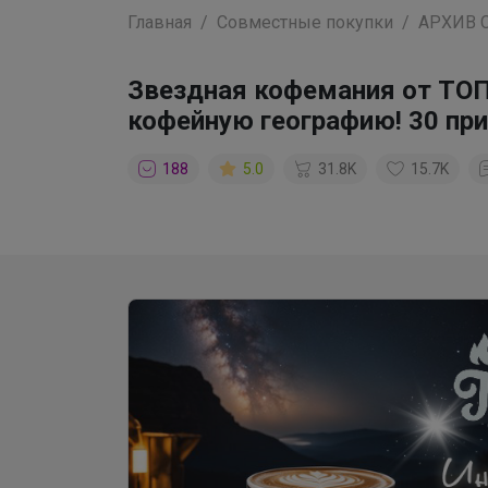
Главная
Совместные покупки
АРХИВ 
Звездная кофемания от ТОП
кофейную географию! 30 при
188
5.0
31.8K
15.7K