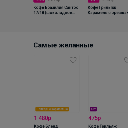
Кофе Бразилия Сантос
Кофе Грильяж
опия Амхара
17/18 (шоколадное
Карамель с орешка
00г, ЗЕРНО
парфе с ореховым
1000г, Зерно
кремом) 1000г, Зерно
Самые желанные
ип-пакетах
шт в упак
Попкорн с карамелью
Хит
о азотом)
1 480р
475р
Кофе Бленд
Кофе Грильяж