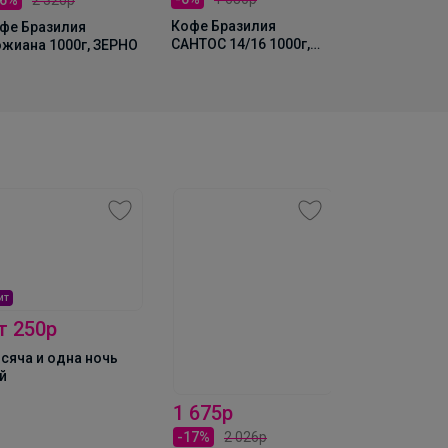
Кофе Гриль
карамель с
Кофе Бразилия
фе Бразилия
250г, Зерно
САНТОС 14/16 1000г,
жиана 1000г, ЗЕРНО
ЗЕРНО
ит
927,3р
т 250р
Шоколадно-
сяча и одна ночь
паста с мин
й
350гр.
1 675р
-17%
2 026р