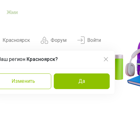
Жми
Красноярск
Форум
Войти
Ваш регион
Красноярск?
Нравится
Заказы
Изменить
Да
и
Команда
Торговые марки
Эксперты