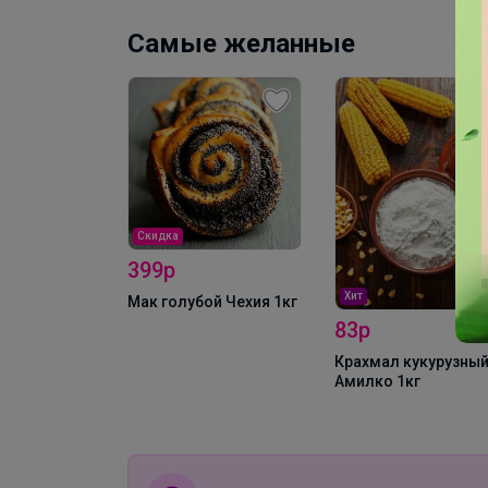
Самые желанные
Скидка
399р
Хит
виниловые
Мак голубой Чехия 1кг
es L 100шт
83р
Крахмал кукурузный
Амилко 1кг