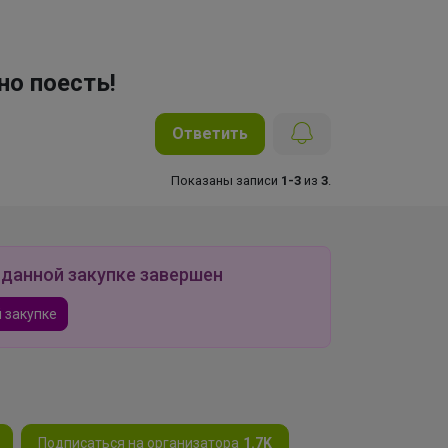
но поесть!
Ответить
Показаны записи
1-3
из
3
.
 данной закупке завершен
 закупке
Подписаться на организатора
1.7K