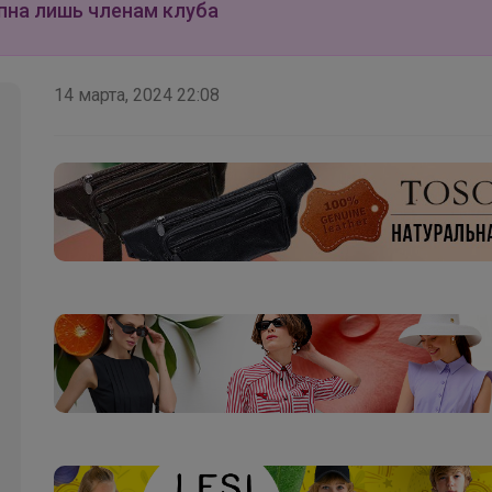
гардероб.В 3 цветах
пна лишь членам клуба
14 марта, 2024 22:08