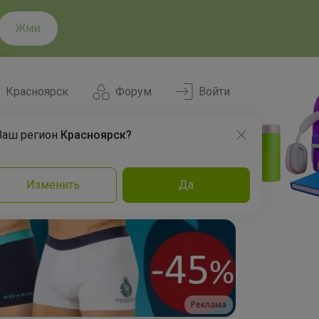
Жми
Красноярск
Форум
Войти
Ваш регион
Красноярск?
Нравится
Заказы
Изменить
Да
и
Команда
Торговые марки
Эксперты
Реклама