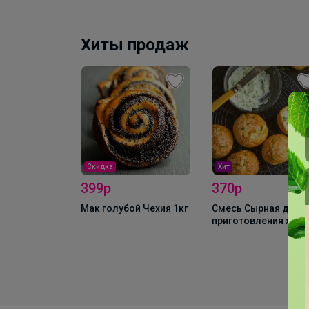
Хиты продаж
Скидка
Хит
399р
370р
Мак голубой Чехия 1кг
Смесь Сырная для
приготовления хлеб
булочных изделий
(аналог Боу де Кежо
1 кг
г