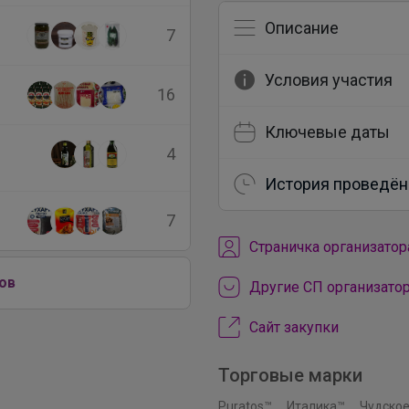
Описание
7
Условия участия
16
Ключевые даты
4
История проведён
7
Cтраничка организатор
ов
Другие СП организато
Сайт закупки
Торговые марки
Puratos™
Италика™
Чудское