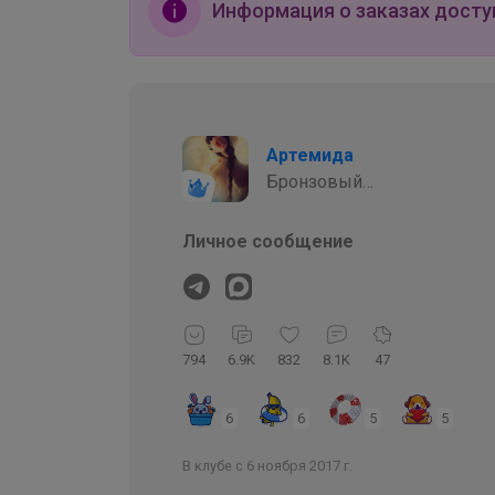
Информация о заказах досту
Артемида
Бронзовый
организатор
Личное сообщение
794
6.9K
832
8.1K
47
6
6
5
5
В клубе с 6 ноября 2017 г.