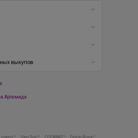
ных выкупов
а
ра Артемида
 озеро™
Sen Soy™
COOKING™
Dolce-Rosa™