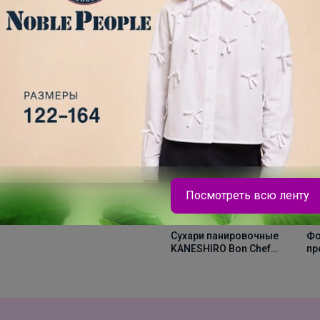
Хит
376р
Хит
Посмотреть всю ленту
ТЕГРАЛ МОЙСТ
ШОКОЛАДНЫЙ КЕЙК
329р
6
смесь д/шок.кекса 1
Сухари панировочные
Фо
кг
Брюнетка
KANESHIRO Bon Chef
пр
premium 1кг
Футболка BODO — базовая модель, которая
идеально впишется в любой подростковый