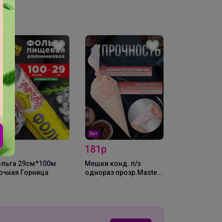
Хит
29р
181р
Хит
317р
льга 29см*100м
Мешки конд. п/э
очная Горница
однораз прозр.Master
ИЗИ МАФФИН
35см (50шт), упак