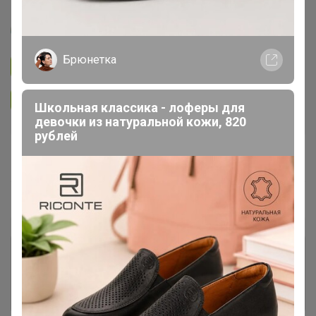
Артемида
Брюнетка
Подписаться на закупку
893
Подписаться на организатора
1.7K
Школьная классика - лоферы для
девочки из натуральной кожи, 820
рублей
В архиве
Собрано
—
100 %
~ 4 дня
Ожидание
Комментарии к лотам
3.7K
Отзывы участников
12K