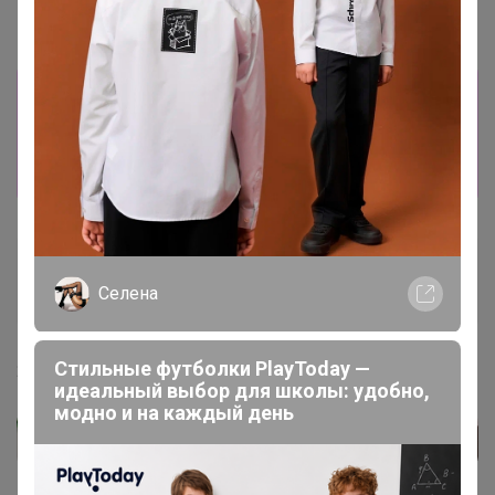
Информация о заказах доступна
лишь членам клуба
Показать
Артемида
Бронзовый организатор
Селена
Стильные футболки PlayToday —
25 января, 2024 07:58
идеальный выбор для школы: удобно,
модно и на каждый день