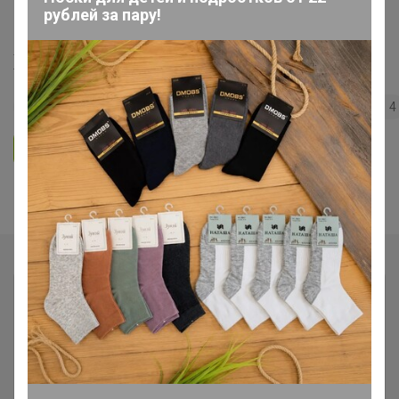
рублей за пару!
"Сыры, сливки по сказочной цене!"
Холодильник
140
5.0
35.7K
36.3K
3.7K
4
Ответить
Показаны записи
1-3
из
3
.