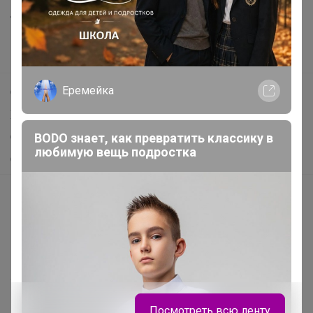
Анонсы
Новости
Поддержка альпак
Еремейка
Самое выгодное
Хиты продаж
BODO знает, как превратить классику в
Самое желанное
любимую вещь подростка
Самое быстрое
Начать зарабатывать с 24-ok
Picabox.ru - Лучшее место для ваших изображений
Розыгрыш - Генератор случайных чисел
Пульс нашего маркетплейса
Укорачиватель ссылок
Посмотреть всю ленту