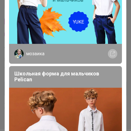
История проведённых выкупов
Cтраничка организатора
Другие СП организатора Артемида
Торговые марки
мозаика
Puratos™
Италика™
Чудское озеро™
Sen Soy™
COOKING™
Dolce-Rosa™
Баринофф™
Школьная форма для мальчиков
Pelican
Хиты продаж