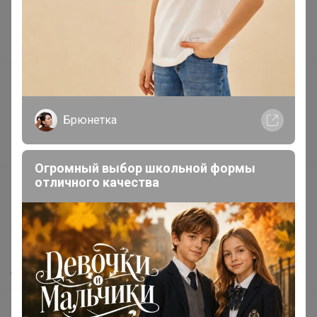
Торговые марки
Наша команда
В наличии
Подарочные сертификаты
Реклама на сайте
Брюнетка
Поставщикам
Вакансии
Огромный выбор школьной формы
отличного качества
support@24-ok.ru
Написать в поддержку
Защита покупателя
Помощь
О нас
Все предложения