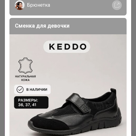
Брюнетка
Сменка для девочки
Сбор заказов в данной закупке
завершен.
К сожалению организатор еще не открыл
новую. Подпишитесь на новости закупки,
чтобы быть в курсе её открытия!