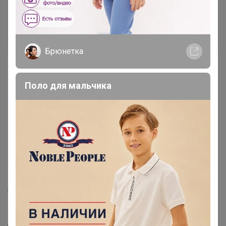
Это займет меньше минуты
Войти
Зарегистрироваться
Брюнетка
Поло для мальчика
Реклама
Как здесь все устроено?
Как сделать заказ?
Как получить?
Доставка
Шоурумы