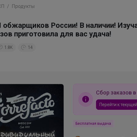
СП
Продукты
 обжарщиков России! В наличии! Изуч
зов приготовила для вас удача!
1.8K
14
Сбор заказов в
Перейти к текущей
Бесплатная выдача