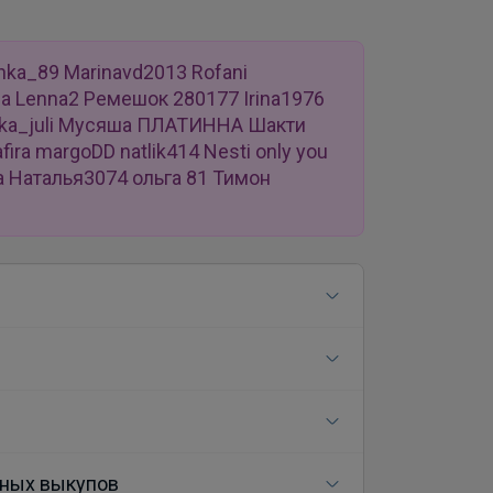
nka_89 Marinavd2013 Rofani
а Lenna2 Ремешок 280177 Irina1976
henka_juli Мусяша ПЛАТИННА Шакти
afira margoDD natlik414 Nesti only you
 Наталья3074 ольга 81 Тимон
ных выкупов