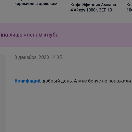
ми
Кофе Девятый вал
Кофе Эфиопия Амхара
1000г, Зерно
4 Айеху 1000г, ЗЕРНО
Леныра
пна лишь членам клуба
Футболка BODO — базовая модель, которая
идеально впишется в любой подростковый
гардероб.В 3 цветах
8 декабря, 2023 14:35
Леныра
Бонифаций
, добрый день. А мне бонус не положили..
Стильные годы — чудесные с Happywear!