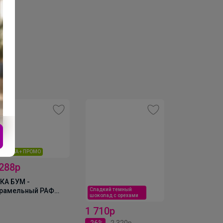
ладкий темный
Скидка
Хит
околад с орехами
1 580р
475р
 710р
-6%
1 680р
26%
2 320р