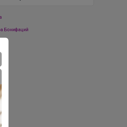
а
ра Бонифаций