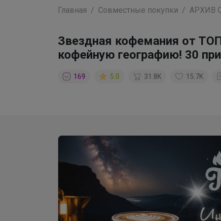
Главная
Совместные покупки
АРХИВ 
Звездная кофемания от ТОП
кофейную географию! 30 при
169
5.0
31.8K
15.7K