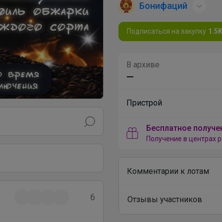
Бонифаций
Подписаться на закупку
1.5
В архиве
—
Пристрой
Бесплатное получе
Получение в центрах р
Комментарии к лотам
6
Отзывы участников