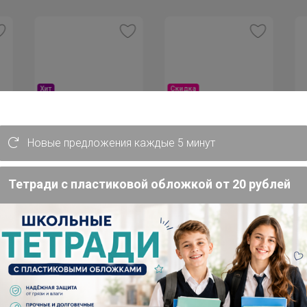
Скидка
Хит
179р
7
375р
Перчатки виниловые
Би
Бисквитные палочки
Новые предложения каждые 5 минут
vinyl gloves M 100шт
СА
САВОЯРДИ 500гр
ния
й
Тетради с пластиковой обложкой от 20 рублей