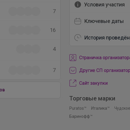
Условия участия
7
Ключевые даты
16
История проведён
4
Cтраничка организатор
7
Другие СП организато
Сайт закупки
ов
Торговые марки
Puratos™
Италика™
Чудское
Баринофф™