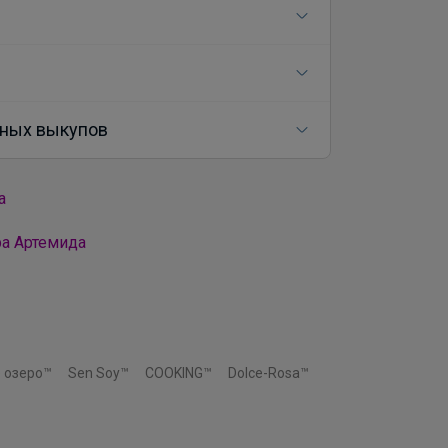
ных выкупов
а
ра Артемида
 озеро™
Sen Soy™
COOKING™
Dolce-Rosa™