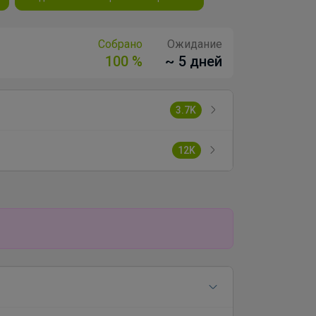
Собрано
Ожидание
100 %
~ 5 дней
3.7K
12K