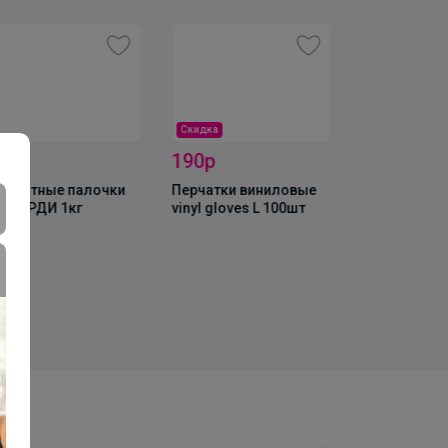
Скидка
Хит
50р
190р
165р
сквитные палочки
Перчатки виниловые
Мука темпур
ВОЯРДИ 1кг
vinyl gloves L 100шт
"Kaneshiro", 