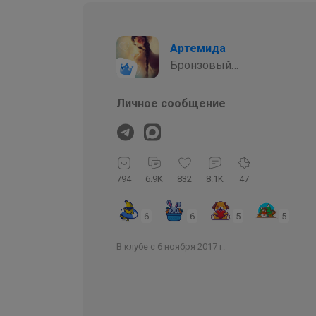
Артемида
Бронзовый
организатор
Личное сообщение
794
6.9K
832
8.1K
47
6
6
5
5
В клубе с 6 ноября 2017 г.