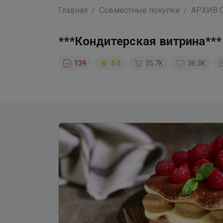
Главная
Совместные покупки
АРХИВ 
***Кондитерская витрина***
139
5.0
35.7K
36.3K