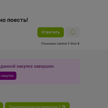
но поесть!
Ответить
Показаны записи
1-3
из
3
.
 данной закупке завершен
 закупке
Подписаться на организатора
1.7K