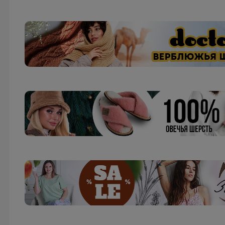
Рюкзаки Smiggle — это яркие школьные и
повседневные рюкзаки от австралийского
бренда