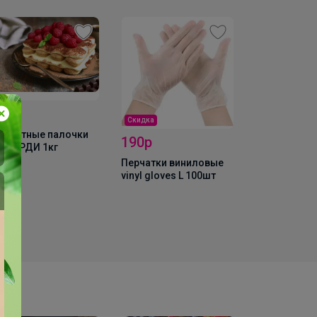
50р
Скидка
сквитные палочки
190р
ВОЯРДИ 1кг
Хит
Перчатки виниловые
vinyl gloves L 100шт
165р
Мука темпур
"Kaneshiro", 