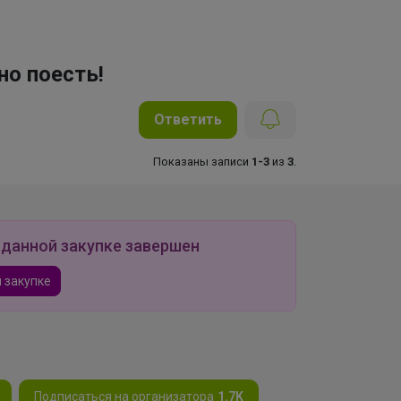
но поесть!
Ответить
Показаны записи
1-3
из
3
.
 данной закупке завершен
 закупке
Подписаться на организатора
1.7K