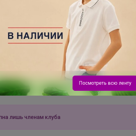
629р
Фольга 29см*100м
прочная Горница
Хит
Х
К
329р
1
1
Сухари панировочные
Ме
Посмотреть всю ленту
KANESHIRO Bon Chef
од
premium 1кг
35
Брюнетка
пна лишь членам клуба
GRIZZLY - качество, проверенное временем