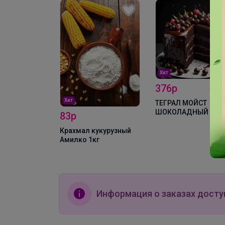
Хит
376р
Хит
ой Чехия 1кг
ТЕГРАЛ МОЙСТ
ШОКОЛАДНЫЙ КЕЙ
83р
смесь д/шок.кекса 
кг
Крахмал кукурузный
Амилко 1кг
Информация о заказах досту