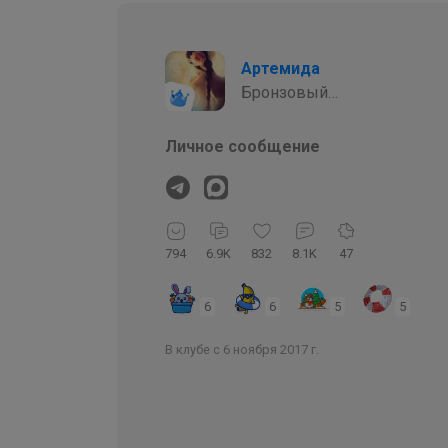
Артемида
Бронзовый
организатор
Личное сообщение
794
6.9K
832
8.1K
47
6
6
5
5
В клубе с 6 ноября 2017 г.