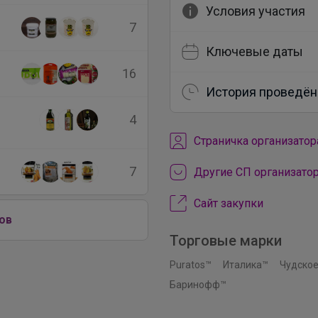
Условия участия
7
Ключевые даты
16
История проведён
4
Cтраничка организатор
7
Другие СП организато
Сайт закупки
ов
Торговые марки
Puratos™
Италика™
Чудское
Баринофф™