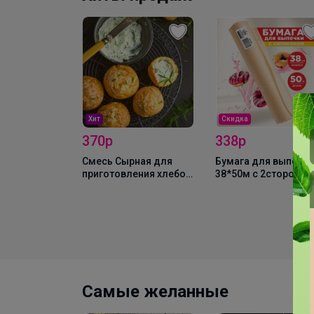
Хит
Скидка
370р
338р
ой Чехия 1кг
Смесь Сырная для
Бумага для выпека
приготовления хлебо-
38*50м с 2сторонне
булочных изделий
силиконизацией
(аналог Боу де Кежо),
Горница, коричн/
1 кг
белая, рул
Самые желанные