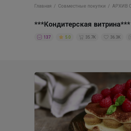
Главная
Совместные покупки
АРХИВ 
***Кондитерская витрина***
137
5.0
35.7K
36.3K