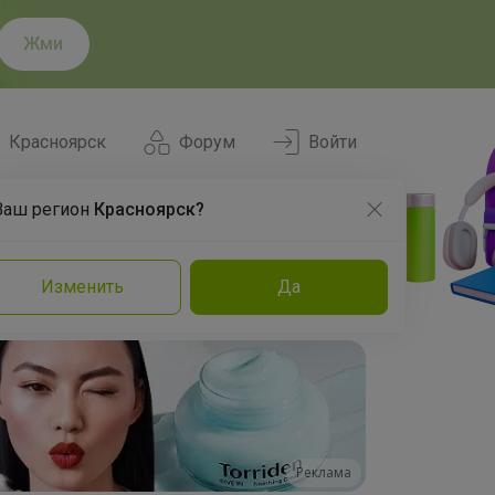
Жми
Красноярск
Форум
Войти
Ваш регион
Красноярск?
Нравится
Заказы
Изменить
Да
и
Команда
Торговые марки
Эксперты
Реклама