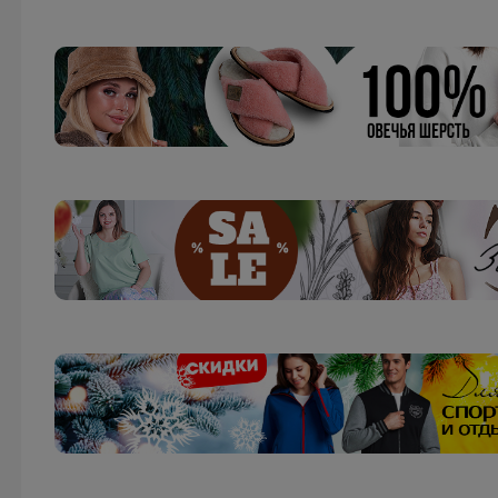
_Настя_
Трикотажный джемпер-обманка для девочек,
размеры 134-164