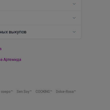
ных выкупов
а
ра Артемида
 озеро™
Sen Soy™
COOKING™
Dolce-Rosa™