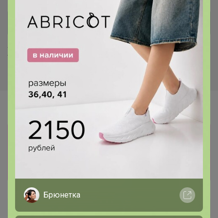
Хиты продаж
Информация о заказах доступна
лишь членам клуба
Показать
Брюнетка
Артемида