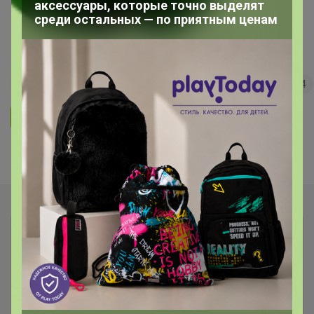
аксессуары, которые точно выделят
среди остальных — по приятным ценам
Морепродукты и не только с
быстрой доставкой!
68
5.0
35.7K
36.3K
3.7K
4
Ответить
Показаны записи
1-3
из
3
.