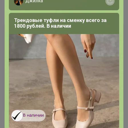
Джилка
Показаны записи
1-3
из
3
.
Трендовые туфли на сменку всего за
1800 рублей. В наличии
Чтобы ответить или задать вопрос
необходимо авторизоваться на сайте
Это займет меньше минуты
Войти
Зарегистрироваться