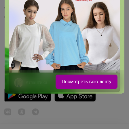
Самое желанное
Самое быстрое
Начать зарабатывать с 24-ok
Picabox.ru - Лучшее место для ваших изображений
Розыгрыш - Генератор случайных чисел
Пульс нашего маркетплейса
Укорачиватель ссылок
Посмотреть всю ленту
Атлантика
Трендовый цвет, девчонки оценят. А
мамам понравится цена — всего 820
рублей