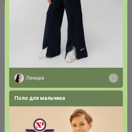
Подписаться на организатора
1.7K
В архиве
Собрано
—
100 %
~ 4 дня
Ожидание
Комментарии к лотам
3.7K
Леныра
Отзывы участников
12K
Поло для мальчика
Новости
Прямая оплата! Развоз 9 ноября