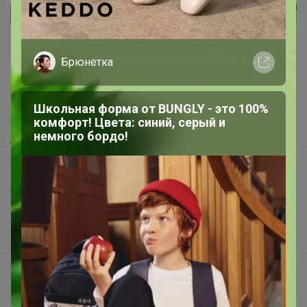
Реклама
Брюнетка
Как здесь все устроено?
Как сделать заказ?
Школьная форма от BUNGLY - это 100%
Как получить?
комфорт! Цвета: синий, серый и
немного бордо!
Доставка
Шоурумы
Торговые марки
Наша команда
В наличии
Подарочные сертификаты
Реклама на сайте