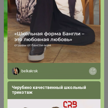
Поставщикам
Вакансии
support@24-ok.ru
Написать в поддержку
Защита покупателя
Помощь
О нас
Все предложения
belkakrsk
Анонсы
Новости
Черубино качественный школьный
Поддержка альпак
трикотаж
Самое выгодное
Хиты продаж