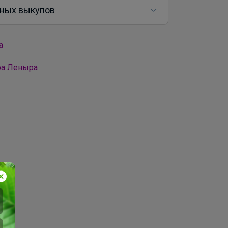
ных выкупов
а
ра Леныра