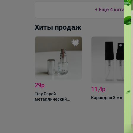
+ Ещё 4 каталог
Хиты продаж
29р
11,4р
Tiny Спрей
чёрный
Карандаш 3 мл
металлический
серебряного цвета +
крышка 3 мл