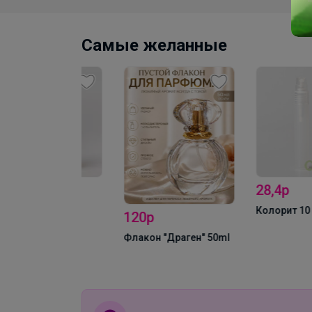
Самые желанные
28,4р
золотой
Колорит 10 мл Бел
120р
Флакон "Драген" 50ml