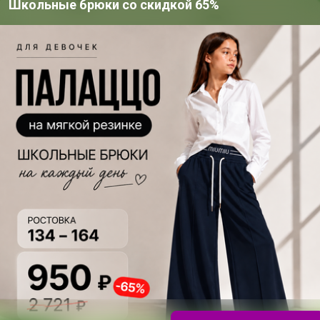
Школьные брюки со скидкой 65%
а
29р
42,5р
1
Tiny Спрей
DIAMOND прозрачный
Пр
металлический
5мл
от
золотого цвета +
крышка 3 мл