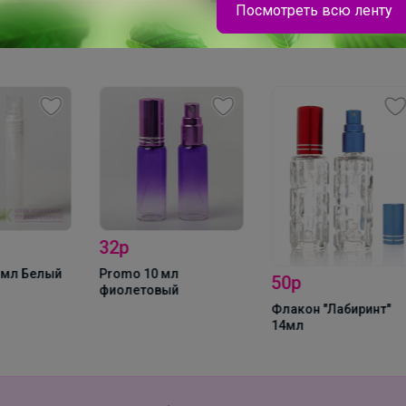
Посмотреть всю ленту
Happy Baby
Распродажа кроссовок СПРАНДИ
32р
4
ый
Promo 10 мл
Pr
50р
фиолетовый
Флакон "Лабиринт"
14мл