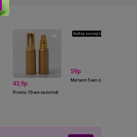
Выбор экспертов
3,9р
59р
90р
omo 10 мл золотой
Металл 5 мл синий
Hugo Mat 30