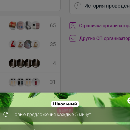
История проведён
65
Cтраничка организатор
Другие СП организато
35
4
31
25
Новые предложения каждые 5 минут
1