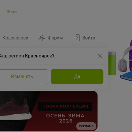
Жми
Красноярск
Форум
Войти
Ваш регион
Красноярск?
Нравится
Заказы
Изменить
Да
и
Команда
Торговые марки
Эксперты
Реклама