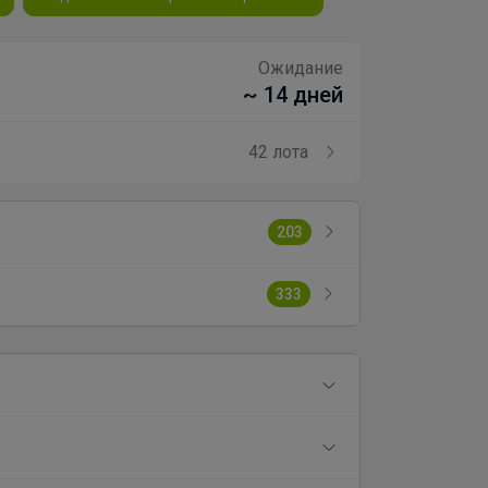
Ожидание
~ 14 дней
42 лота
203
333