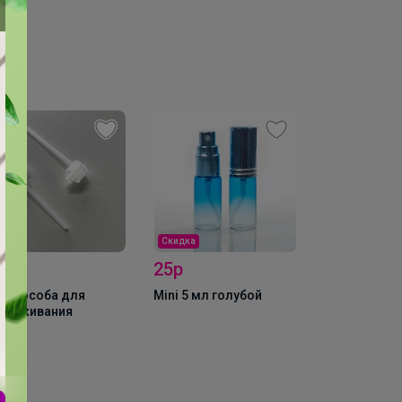
Скидка
0р
25р
испособа для
Mini 5 мл голубой
пшикивания
80р
Флакон гля