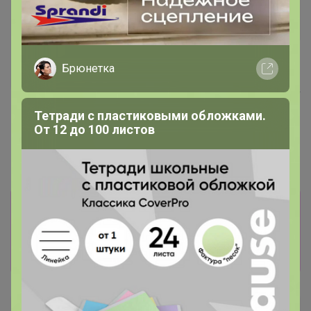
Хит
376р
Брюнетка
ТЕГРАЛ МОЙСТ
Хит
ШОКОЛАДНЫЙ КЕЙК смесь
д/шок.кекса 1 кг
83р
Тетради с пластиковыми обложками.
Крахмал кукурузный Амилко
От 12 до 100 листов
1кг
Информация о заказах доступна
лишь членам клуба
Показать