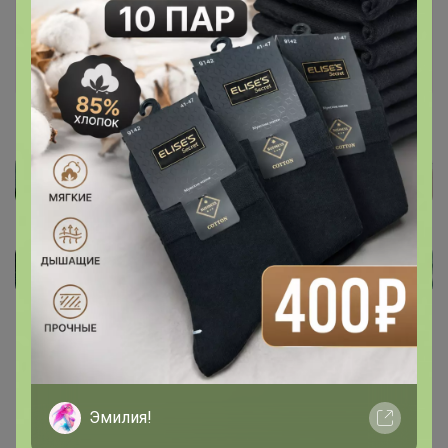
Показаны записи
1-3
из
3
.
Эмилия!