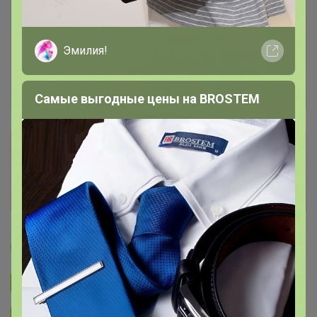
Эмилия!
Самые выгодные цены на BROSTEM
Сбор заказов в данной закупке
завершен
Перейти к текущей закупке
Артемида
Подписаться на закупку
893
Подписаться на организатора
1.7K