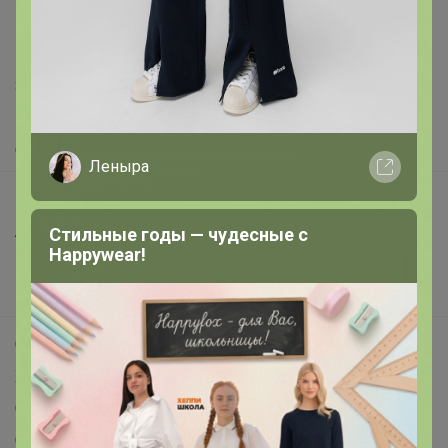
support@24-ok.ru
Написать в поддержку
Защита покупателя
Помощь
О нас
Леныра
Все предложения
Анонсы
Стильные годы — чудесные с
Happywear!
Новости
Поддержка альпак
Самое выгодное
Хиты продаж
Самое желанное
Самое быстрое