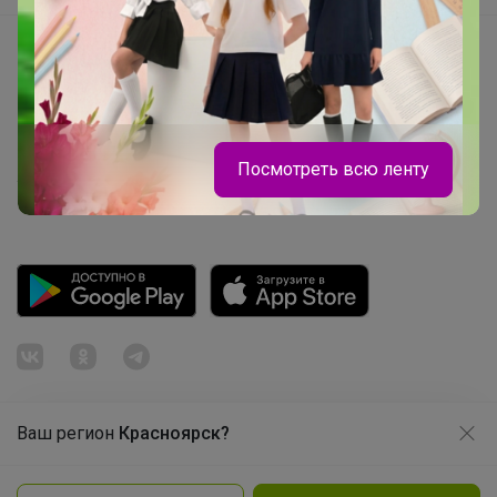
Начать зарабатывать с 24-ok
Picabox.ru - Лучшее место для ваших изображений
Розыгрыш - Генератор случайных чисел
Пульс нашего маркетплейса
Посмотреть всю ленту
Укорачиватель ссылок
Bonditka
Натали школьная коллекция
Ваш регион
Красноярск?
Продолжая использовать этот сайт и нажимая кнопку
«Принять», вы даёте согласие на обработку файлов
© ООО "Лявита", ОГРН 1122468054070, 2012 - 2026
cookie
Политика конфиденциальности