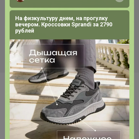
Хит
Скидка
370р
338р
На физкультуру днем, на прогулку
вечером. Кроссовки Sprandi за 2790
Смесь Сырная для
Бумага для выпекания
рублей
приготовления хлебо-
38*50м с 2сторонней
булочных изделий (аналог
силиконизацией Горница,
Боу де Кежо), 1 кг
коричн/белая, рул
Самые желанные