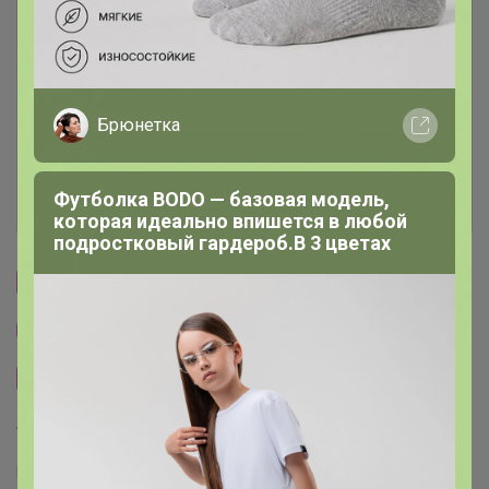
Описание
Условия участия
Брюнетка
Ключевые даты
Футболка BODO — базовая модель,
История проведённых выкупов
которая идеально впишется в любой
подростковый гардероб.В 3 цветах
Cтраничка организатора
Другие СП организатора Артемида
Сайт закупки
Торговые марки
Puratos™
Италика™
Чудское озеро™
Sen Soy™