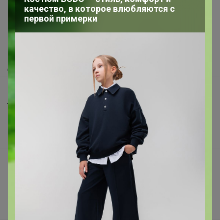
качество, в которое влюбляются с
первой примерки
Как здесь все устроено?
Как сделать заказ?
Как получить?
Доставка
Шоурумы
Торговые марки
Наша команда
В наличии
Подарочные сертификаты
Реклама на сайте
Поставщикам
Вакансии