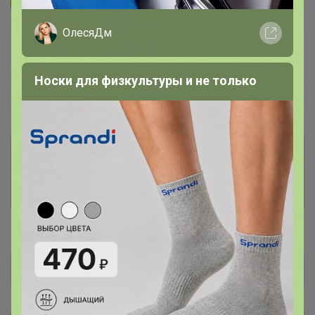
ОлесяДм
В архиве
Собрано
—
100 %
Носки для физкультуры и не только
~ 5 дней
Ожидание
Комментарии к лотам
3.7K
Отзывы участников
12K
Новости
Прямая оплата! Развоз 19 октября!