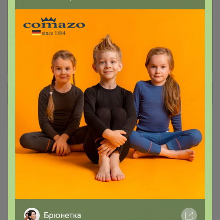
Масло кокосовое, оливковое,
4
кунжутное, фритюрное
Мука панировочная, сухари,
7
+ Ещё 28 каталогов
Хиты продаж
Брюнетка