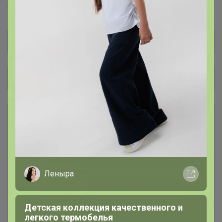
COOKING™
Dolce-Rosa™
Баринофф™
Общий каталог
*** КОФЕ В ЗЕРНАХ ***
1
### Личная передача ###
1
Леныра
Консервация
7
Детская коллекция качественного и
Лапша, макароны, фунчоза
16
легкого термобелья