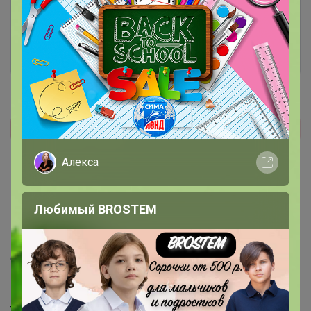
Это займет меньше минуты
Войти
Зарегистрироваться
Реклама
Алекса
Как здесь все устроено?
Любимый BROSTEM
Как сделать заказ?
Как получить?
Доставка
Шоурумы
Торговые марки