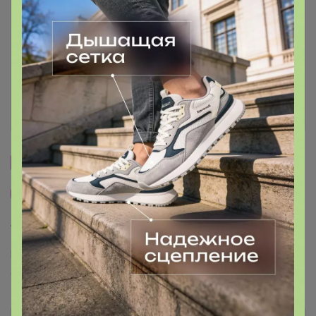
Условия участия
Ключевые даты
История проведённых выкупов
Cтраничка организатора
Другие СП организатора Артемида
Торговые марки
Puratos™
Италика™
Чудское озеро™
Sen Soy™
COOKING™
Dolce-Rosa™
Баринофф™