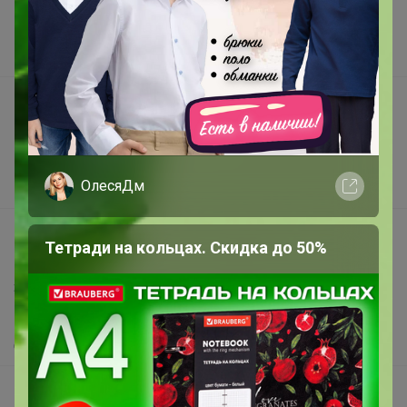
Наша команда
В наличии
Подарочные сертификаты
Реклама на сайте
Поставщикам
ОлесяДм
Вакансии
support@24-ok.ru
Тетради на кольцах. Скидка до 50%
Написать в поддержку
Защита покупателя
Помощь
О нас
Все предложения