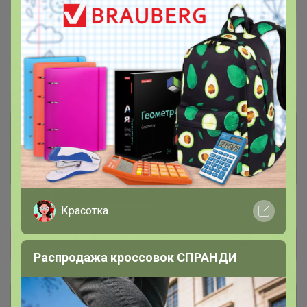
В архиве
Собрано
—
36 %
~ 4 дня
Ожидание
Комментарии к лотам
3.7K
Отзывы участников
12K
Новости
Красотка
Прямая оплата! Развоз 28 сентября
Распродажа кроссовок СПРАНДИ
Описание