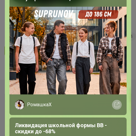
Морепродукты и не только с
быстрой доставкой!
62
5.0
35.7K
36.3K
3.7K
4
Ответить
Показаны записи
1-3
из
3
.
РомашкаХ
Ликвидация школьной формы BB -
скидки до -68%