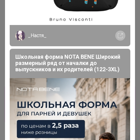
Хит
376р
ТЕГРАЛ МОЙСТ
_Настя_
Хит
ШОКОЛАДНЫЙ КЕЙК смесь
д/шок.кекса 1 кг
83р
Школьная форма NOTA BENE Широкий
Крахмал кукурузный Амилко
1кг
размерный ряд от началки до
выпускников и их родителей (122-3XL)
Информация о заказах доступна
лишь членам клуба
Показать