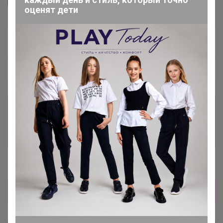
оценят дети
В архиве
Собрано
—
100 %
~ 5 дней
Ожидание
Комментарии к лотам
3.7K
Отзывы участников
12K
Новости
Прямая оплата! Развоз 22 июня