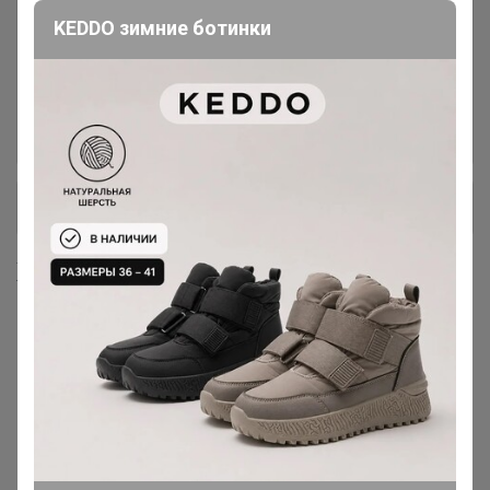
KEDDO зимние ботинки
Масло кокосовое, оливковое,
4
кунжутное, фритюрное
Мука панировочная, сухари,
7
+ Ещё 28 каталогов
Хиты продаж