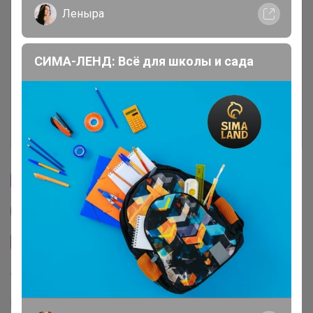
Описание
Леныра
Условия участия
СИМА-ЛЕНД: Всё для школы и сада
Ключевые даты
История проведённых выкупов
Cтраничка организатора
Другие СП организатора Артемида
Сайт закупки
Торговые марки
Puratos™
Италика™
Чудское озеро™
Sen Soy™