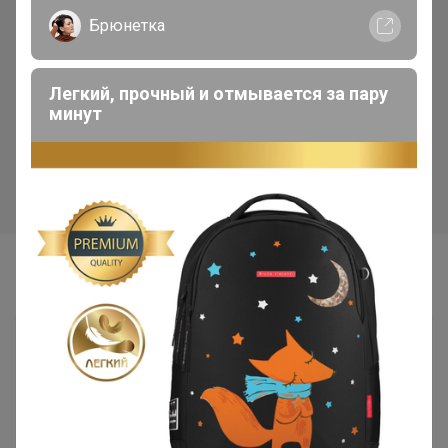
Хит
Скидка
Брюнетка
370р
338р
Смесь Сырная для
Бумага для выпекания
Легкий, прочный и отмывается за пару
приготовления хлебо-
38*50м с 2сторонней
минут
булочных изделий (аналог
силиконизацией Горница,
Боу де Кежо), 1 кг
коричн/белая, рул
Самые желанные