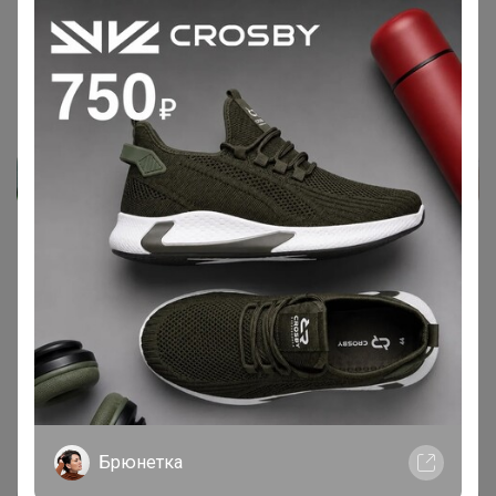
Ксенияросина
, здравствуйте. Делайте заказ, я
перенесу
Показаны записи
1-4
из
4
.
Брюнетка