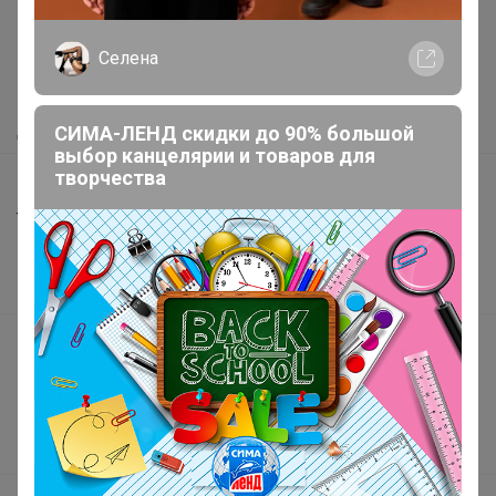
Как здесь все устроено?
Селена
Как сделать заказ?
Как получить?
Доставка
СИМА-ЛЕНД скидки до 90% большой
выбор канцелярии и товаров для
творчества
Шоурумы
Торговые марки
Наша команда
В наличии
Подарочные сертификаты
Реклама на сайте
Поставщикам
Вакансии