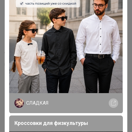
Ксенияросина
Магистр
15 июня, 2023 08:11
Нельзя еще успеть тыкнуть пару соусов!? Дозаказа
денек не будет?!
Модератор 24-ok
Артемида
СЛАДКАЯ
Бронзовый организатор
Кроссовки для физкультуры
1
15 июня, 2023 08:31