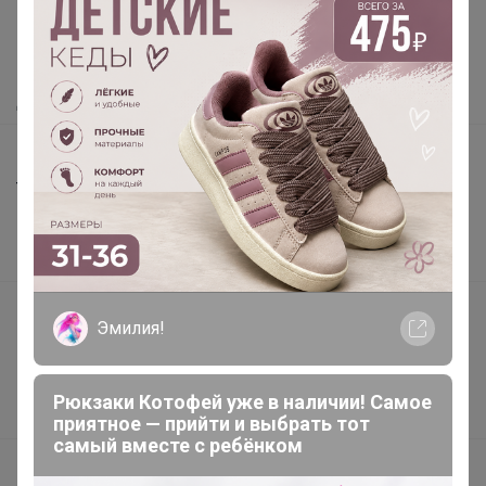
Как сделать заказ?
Как получить?
Доставка
Шоурумы
Торговые марки
Наша команда
В наличии
Подарочные сертификаты
Эмилия!
Реклама на сайте
Поставщикам
Рюкзаки Котофей уже в наличии! Самое
Вакансии
приятное — прийти и выбрать тот
самый вместе с ребёнком
support@24-ok.ru