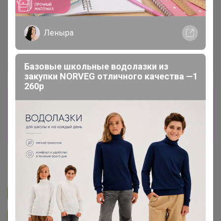
Леныра
Базовые школьные водолазки из
закупки NORVEG отличного качества —1
260р
Сбор заказов в данной закупке
завершен
Перейти к текущей закупке
Бонифаций
Подписаться на закупку
1.5K
Подписаться на организатора
2.6K