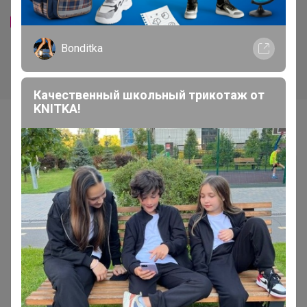
1 653р
1 590р
-29%
2 320р
-24%
2 081р
Кофе Бразилия Сантос 17/18
Кофе Грильяж Карамель с
Bonditka
(шоколадное парфе с
орешками 1000г, Зерно
ореховым кремом) 1000г,
Зерно
Качественный школьный трикотаж от
KNITKA!
Самые желанные