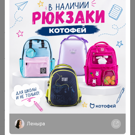
Написать в поддержку
Защита покупателя
Помощь
О нас
Все предложения
Анонсы
Новости
Поддержка альпак
Самое выгодное
Хиты продаж
Самое желанное
Самое быстрое
Леныра
Начать зарабатывать с 24-ok