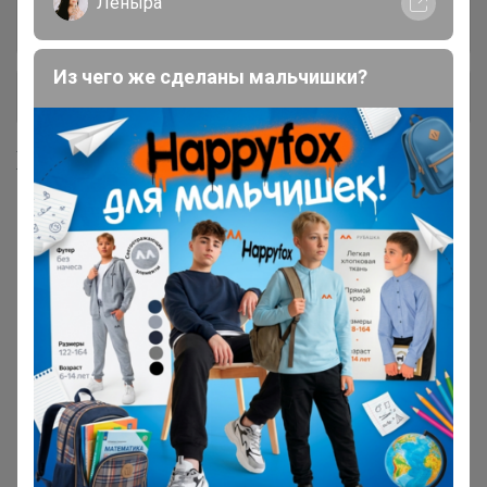
молотый. (Мелкий помол для турки, средний
Леныра
для кофемашины)
Из чего же сделаны мальчишки?
+ Ещё 5 каталогов
Хиты продаж
Дата обжарки 08.07.2026
Хит