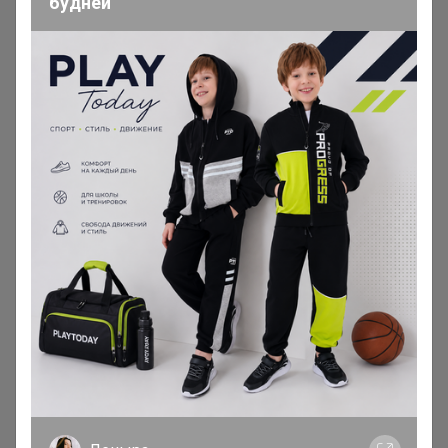
будней
Сорта недели и Кофе по самым
8
вкусным ценам!
В этом каталоге кофе идет с ожиданием. Если
хотите получить как можно быстрее,
заказывайте из каталога "Кофе в наличии".
Примерные сроки ожидания 12-16 дней. Пока
обжарят, заберет и доставит ТК
Кофе упаковка 1кг
41
1кг кофе может приходить без фирменной
наклейки. Кофе в этом каталоге под заказ.
Ожидание 12-16 дней с момента включения в
счет
Кофе упаковка 500 граммов.
66
Обновленный дизайн и вес!!!
По умолчанию в начале зерновой кофе, потом