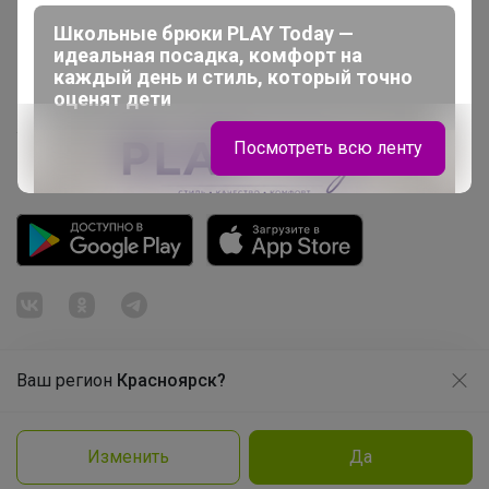
Школьные брюки PLAY Today —
Picabox.ru - Лучшее место для ваших изображений
идеальная посадка, комфорт на
Розыгрыш - Генератор случайных чисел
каждый день и стиль, который точно
оценят дети
Пульс нашего маркетплейса
Укорачиватель ссылок
Посмотреть всю ленту
Ваш регион
Красноярск?
Продолжая использовать этот сайт и нажимая кнопку
«Принять», вы даёте согласие на обработку файлов
© ООО "Лявита", ОГРН 1122468054070, 2012 - 2026
cookie
Политика конфиденциальности
Изменить
Да
Cоглашение пользователя
Подробнее
Принять