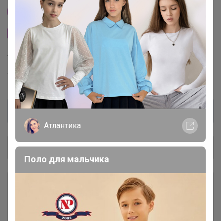
Другие СП организатора Бонифаций
Сайт закупки
Торговые марки
Torrefacto™
Атлантика
Общий каталог
Поло для мальчика
Шоколадно-ореховые пасты В
6
НАЛИЧИИ и ПОД ЗАКАЗ
Кофе в капсулах и дрип-пакетах