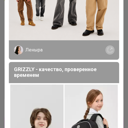
В архиве
Собрано
—
100 %
~ 14 дней
Ожидание
Леныра
Пристрой
6 лотов
GRIZZLY - качество, проверенное
временем
Комментарии к лотам
1.8K
Отзывы участников
9.8K
Новости
Победители сп 142 Annyuta Elenkasavinkina