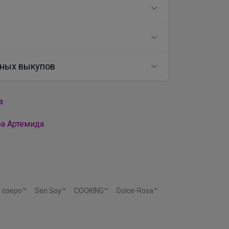
ных выкупов
а
ра Артемида
 озеро™
Sen Soy™
COOKING™
Dolce-Rosa™