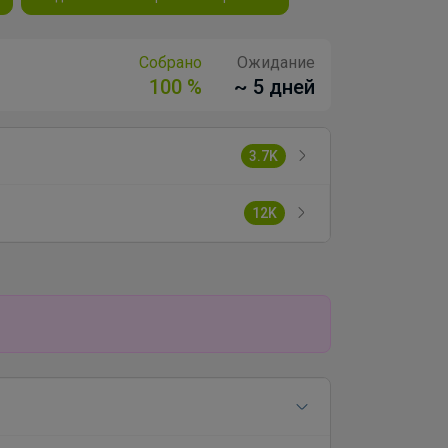
Собрано
Ожидание
100 %
~ 5 дней
3.7K
12K