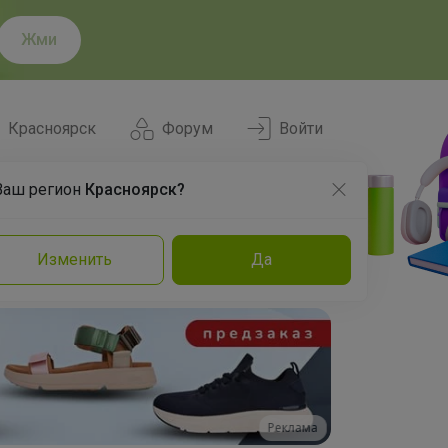
Жми
Красноярск
Форум
Войти
Ваш регион
Красноярск?
Нравится
Заказы
Изменить
Да
и
Команда
Торговые марки
Эксперты
Реклама