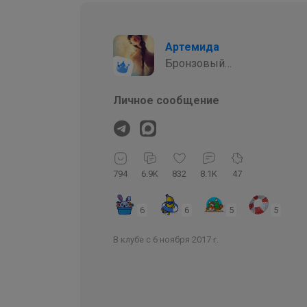
Артемида
Бронзовый
организатор
Личное сообщение
794
6.9K
832
8.1K
47
6
6
5
5
В клубе с 6 ноября 2017 г.