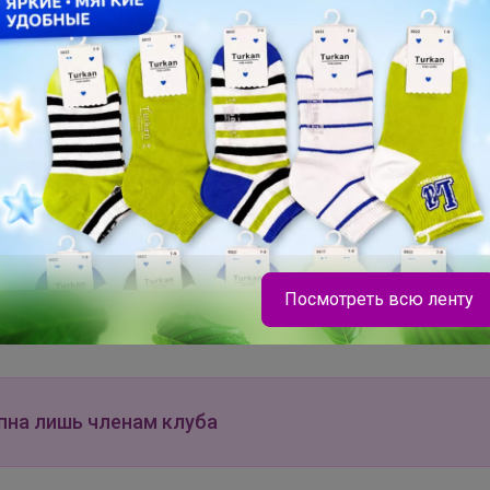
Хит
Х
К
329р
629р
1
1
Сухари панировочные
Фольга 29см*100м
Ме
Посмотреть всю ленту
KANESHIRO Bon Chef
прочная Горница
од
premium 1кг
35
пна лишь членам клуба