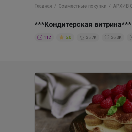
Главная
Совместные покупки
АРХИВ 
***Кондитерская витрина***
112
5.0
35.7K
36.3K