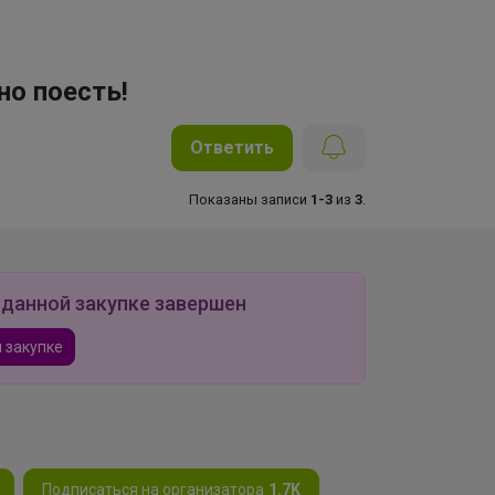
но поесть!
Ответить
Показаны записи
1-3
из
3
.
 данной закупке завершен
 закупке
Подписаться на организатора
1.7K