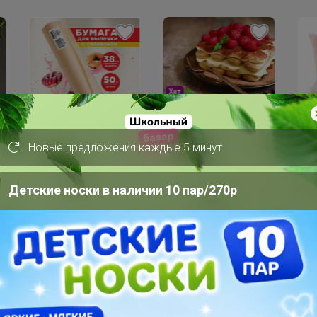
Хит
7
375р
Скидка
Би
Бисквитные палочки
179р
Новые предложения каждые 5 минут
СА
САВОЯРДИ 500гр
ния
Перчатки виниловые
й
vinyl gloves M 100шт
Детские носки в наличии 10 пар/270р