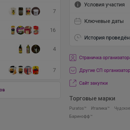
Условия участия
7
Ключевые даты
16
История проведён
4
Cтраничка организатор
7
Другие СП организато
Сайт закупки
ов
Торговые марки
Puratos™
Италика™
Чудское
Баринофф™