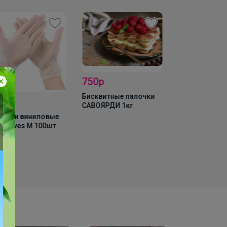
50р
Скидка
сквитные палочки
190р
ВОЯРДИ 1кг
Хит
Перчатки виниловые
vinyl gloves L 100шт
165р
Мука темпур
"Kaneshiro", 