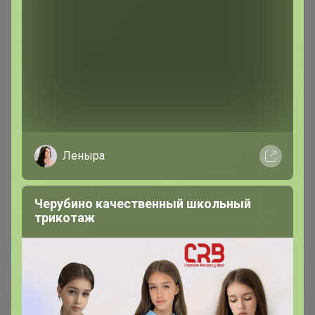
Аксессуары для распива
65
Аромасаше. СПРЕИ для дома
35
ВОСК насыпной
4
Женская наливная парфюмерия
31
Леныра
Мерцающая соль
25
Черубино качественный школьный
трикотаж
Мужская наливная парфюмерия
1
+ Ещё 4 каталога