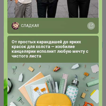
Это займет меньше минуты
Войти
Зарегистрироваться
СЛАДКАЯ
От простых карандашей до ярких
красок для холста — изобилие
Реклама
канцелярии исполнит любую мечту с
чистого листа
Как здесь все устроено?
Как сделать заказ?
Как получить?
Доставка
Шоурумы