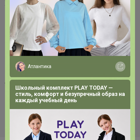
Хиты продаж
Атлантика
29р
11,4р
Tiny Спрей металлический
Школьный комплект PLAY TODAY —
Карандаш 3 мл
серебряного цвета + крышка
стиль, комфорт и безупречный образ на
3 мл
каждый учебный день