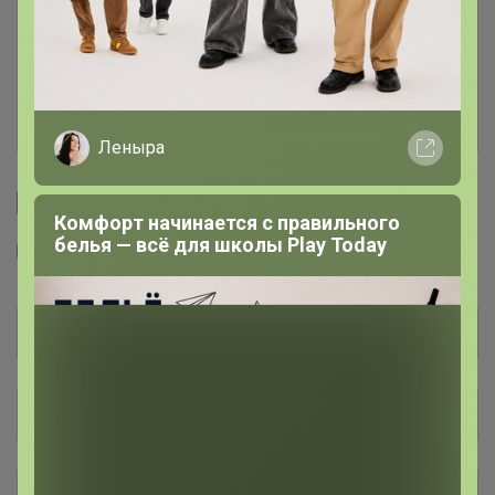
Условия участия
Ключевые даты
История проведённых выкупов
Леныра
Cтраничка организатора
Комфорт начинается с правильного
белья — всё для школы Play Today
Другие СП организатора Леныра
Общий каталог