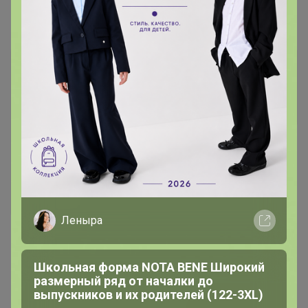
Самые желанные
28,4р
Колорит 10 мл Белый
Леныра
120р
Флакон "Драген" 50ml
Школьная форма NOTA BENE Широкий
размерный ряд от началки до
выпускников и их родителей (122-3XL)