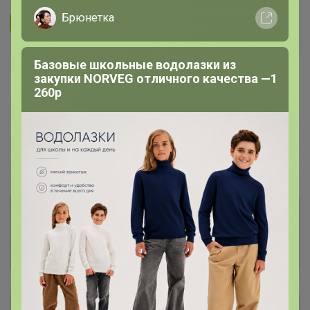
Брюнетка
Подписаться на организатора
10.4K
Базовые школьные водолазки из
В архиве
закупки NORVEG отличного качества —1
—
260р
~ 14 дней
Ожидание
Пристрой
42 лота
Комментарии к лотам
203
Отзывы участников
333