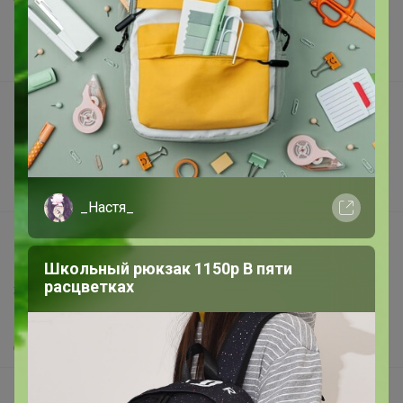
Торговые марки
Наша команда
В наличии
Подарочные сертификаты
Реклама на сайте
Поставщикам
Вакансии
_Настя_
support@24-ok.ru
Написать в поддержку
Школьный рюкзак 1150р В пяти
расцветках
Защита покупателя
Помощь
О нас
Все предложения