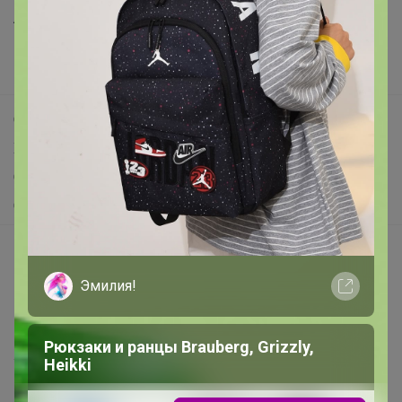
Анонсы
Новости
Поддержка альпак
Самое выгодное
Хиты продаж
Самое желанное
Самое быстрое
Начать зарабатывать с 24-ok
Picabox.ru - Лучшее место для ваших изображений
Эмилия!
Розыгрыш - Генератор случайных чисел
Пульс нашего маркетплейса
Рюкзаки и ранцы Brauberg, Grizzly,
Heikki
Укорачиватель ссылок