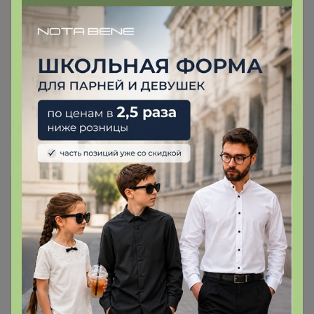
Информация о заказах доступна
лишь членам клуба
Показать
Показаны записи
1-2
из
2
.
Чтобы ответить или задать вопрос
необходимо авторизоваться на сайте