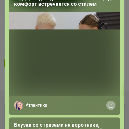
КОСМЕТИКА, ПАРФЮМЕРИЯ И ВСЕ ДЛЯ КРАСОТЫ
комфорт встречается со стилем
Флакончики для парфюма,
диффузоров, автоароматизаторов,
пластиковые бутылочки
42
5.1K
5.8K
203
14
Ответить
Показаны записи
1-2
из
2
.
Атлантика
Блузка со стразами на воротнике,