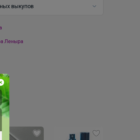
ных выкупов
а
ра Леныра