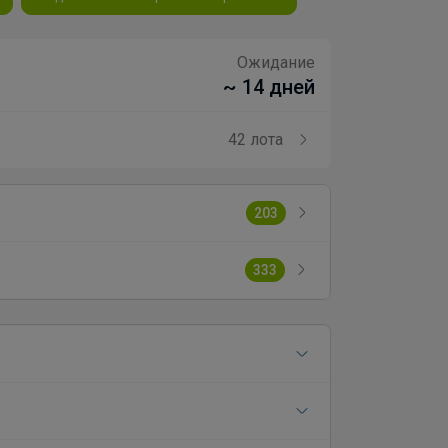
Ожидание
~ 14 дней
42 лота
203
333