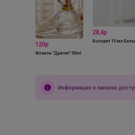
28,4р
золотой
Колорит 10 мл Бел
120р
Флакон "Драген" 50ml
Информация о заказах досту