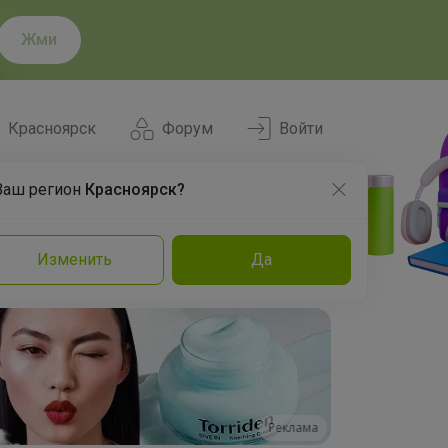
Жми
Красноярск
Форум
Войти
Ваш регион
Красноярск?
Нравится
Заказы
Изменить
Да
и
Команда
Торговые марки
Эксперты
Реклама