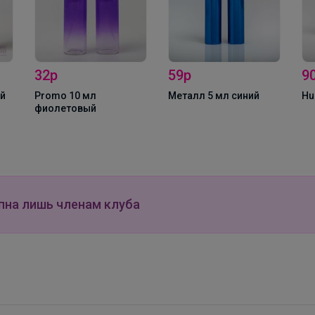
Брюнетка
Колготки и носочки CONTE напрямую с фабрики
32р
59р
9
ый
Promo 10 мл
Металл 5 мл синий
Hu
фиолетовый
пна лишь членам клуба