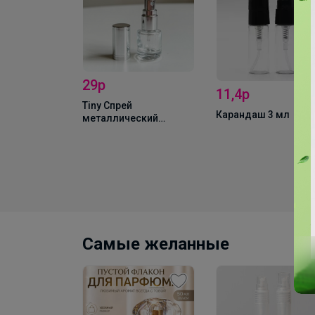
29р
11,4р
Tiny Спрей
чёрный
Карандаш 3 мл
металлический
серебряного цвета +
крышка 3 мл
Самые желанные