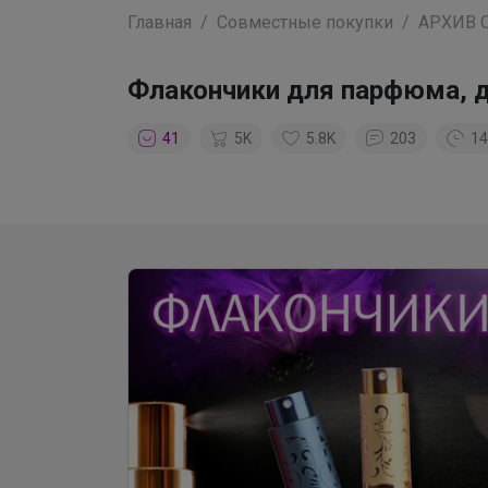
Главная
Совместные покупки
АРХИВ 
Флакончики для парфюма, 
41
5K
5.8K
203
14