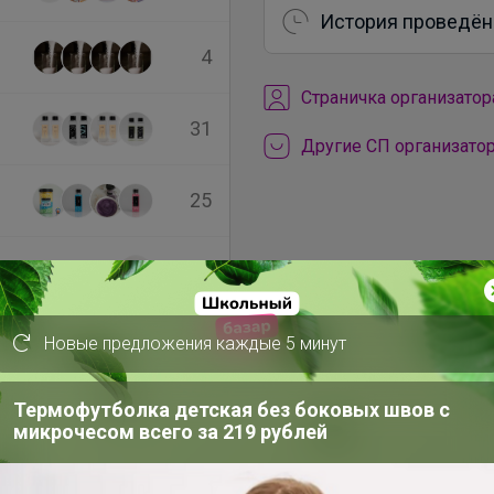
История проведён
4
Cтраничка организатор
31
Другие СП организато
25
1
Новые предложения каждые 5 минут
а
Термофутболка детская без боковых швов с
микрочесом всего за 219 рублей