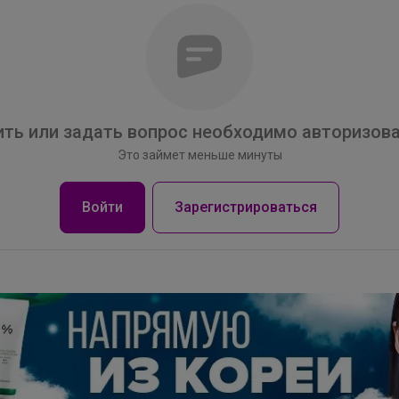
Вейла
Мосье Башмаков. Заключительные выкупы в
связи с закрытием магазина Разбираем остатки
школьной формы и обуви
ть или задать вопрос необходимо авторизова
Это займет меньше минуты
Войти
Зарегистрироваться