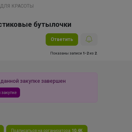
 ДЛЯ КРАСОТЫ
астиковые бутылочки
Ответить
Показаны записи
1-2
из
2
.
 данной закупке завершен
 закупке
Подписаться на организатора
10.4K