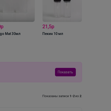
0р
21,5р
go Mat 30мл
Пекин 10 мл
50р
Флакон "Лаб
14мл
Показать
Показаны записи
1-2
из
2
.