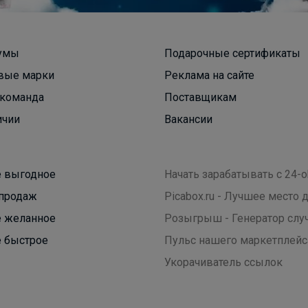
умы
Подарочные сертификаты
вые марки
Реклама на сайте
команда
Поставщикам
ичии
Вакансии
 выгодное
Начать зарабатывать с 24-o
продаж
Picabox.ru - Лучшее место
 желанное
Розыгрыш - Генератор слу
 быстрое
Пульс нашего маркетплейс
Укорачиватель ссылок
СЛАДКАЯ