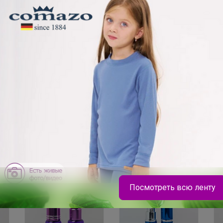
29р
42,5р
1
Tiny Спрей
DIAMOND прозрачный
Пр
металлический
5мл
от
золотого цвета +
крышка 3 мл
Посмотреть всю ленту
Выбор экспертов