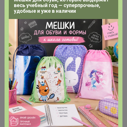
весь учебный год — суперпрочные,
удобные и уже в наличии
1
4 апреля, 2023 12:25
anna-angel
, здравствуйте 🌿 к сожалению для
мальчиков нет таких размеров. Но есть в женском
каталоге чёрные сапожки они идут унисекс.
Посмотрите
24-ok.ru/purchase/546569/lot/1581926055
Лот
2
3
690р
Сапоги женские из ЭВА “Комфорт” черные
В архиве