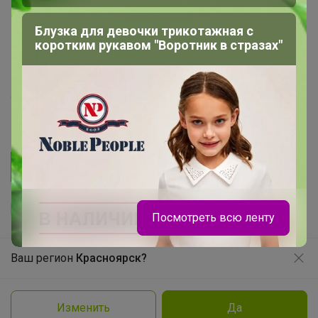
Начать зарабатывать с 24-ok
Блузка для девочки трикотажная с
Picabox.ru - Лучшее место для ваших изображений
коротким рукавом "Воротник в стразах"
Розыгрыш - Генератор случайных чисел
Пульс нашего маркетплейса
Укорачиватель ссылок
Посмотреть всю ленту
Ваш регион
Красноярск?
Продолжая использовать этот сайт и нажимая кнопку
«Принять», вы даёте согласие на обработку файлов
© ООО "Лявита", ОГРН 1122468054070, 2012 - 2026
cookie
Политика конфиденциальности
Изменить
Да
Cоглашение пользователя
Подробнее
Принять