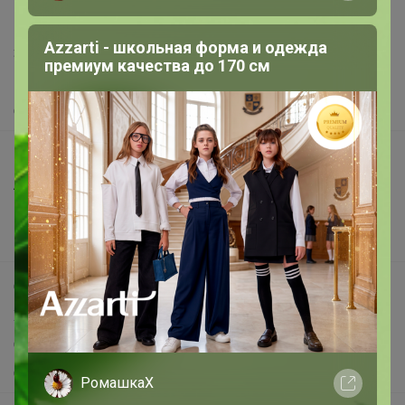
Написать в поддержку
Azzarti - школьная форма и одежда
Защита покупателя
премиум качества до 170 см
Помощь
О нас
Все предложения
Анонсы
Новости
Поддержка альпак
Самое выгодное
Хиты продаж
Самое желанное
Самое быстрое
РомашкаХ