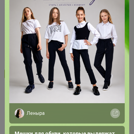
ОБУВЬ ДЛЯ ВЗРОСЛЫХ
Муромец обувная фабрика -
ГАЛОШИ САДОВЫЕ ПО 320
РУБЛЕЙ! Сапоги для рыбаков и
охотников , "дутики" на весну!
1
71
202
35
18
Ответить
1
2
Показаны записи
11-11
из
11
.
Леныра
Артемида
Бронзовый организатор
Мешки для обуви, которые выдержат