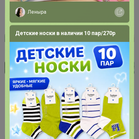
Муромец обувная фабрика - ГАЛОШИ САДОВЫЕ
ПО 320 РУБЛЕЙ! Сапоги для рыбаков и
Леныра
охотников , "дутики" на весну!
Детские носки в наличии 10 пар/270р
1
2
Показаны записи
11-11
из
11
.