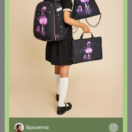
Как здесь все устроено?
Как сделать заказ?
Как получить?
Доставка
Шоурумы
Торговые марки
Наша команда
В наличии
Подарочные сертификаты
Реклама на сайте
Поставщикам
Вакансии
Брюнетка
support@24-ok.ru