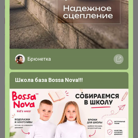
Другие СП организатора Бонифаций
Сайт закупки
Торговые марки
Torrefacto™
Брюнетка
Школа база Bossa Nova!!!
Общий каталог
Шоколадно-ореховые пасты В
6
НАЛИЧИИ и ПОД ЗАКАЗ
Кофе в капсулах и дрип-пакетах