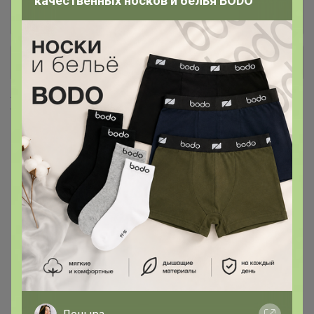
качественных носков и белья BODO
молотый. (Мелкий помол для турки, средний
для кофемашины)
+ Ещё 5 каталогов
Хиты продаж
Хит
Скидка