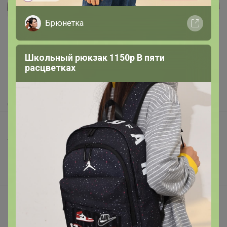
Реклама
Брюнетка
Как здесь все устроено?
Школьный рюкзак 1150р В пяти
расцветках
Как сделать заказ?
Как получить?
Доставка
Шоурумы
Торговые марки
Наша команда
В наличии
Подарочные сертификаты
Реклама на сайте