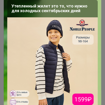
Утепленный жилет это то, что нужно
Показаны записи
1-8
из
8
.
для холодных сентябрьских дней
Чтобы ответить или задать вопрос
необходимо авторизоваться на сайте
Это займет меньше минуты
Войти
Зарегистрироваться