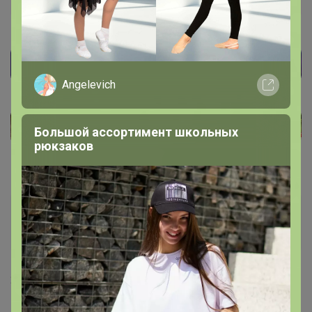
России! В наличии! Изучаем и Пробуем всю
кофейную географию! 20 призов на пробу
среди участников закупки!
Angelevich
Большой ассортимент школьных
рюкзаков
sofika
Гений СП
23 марта, 2023 17:44