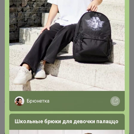
Бонифаций
, добрый день!
‌Забрала сегодня своё кофе из СП 131, а приза нету 🙂.
Может не я в списках. В любом случае извиняюсь.
Бонифаций
Серебряный организатор
24 марта, 2023 11:25
sofika
, Добрый день, возможно забыли прикрепить,
извиняемся) Как будете делать заказ в любой моей
Брюнетка
СП, подпишите комментарий к заказу "приз кофе 131"
и мы обязательно отправим Вам
Школьные брюки для девочки палаццо