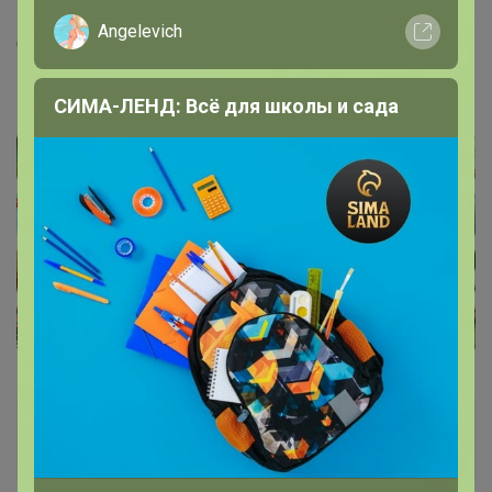
Angelevich
Спасибо за приз в 130 сп, очень приятно)) чай очень
вкусный
СИМА-ЛЕНД: Всё для школы и сада
TanjaV
Магистр