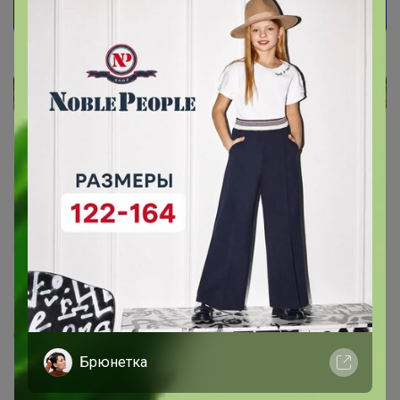
sofika
Гений СП
1
24 марта, 2023 17:32
Спасибо 🙂
Брюнетка