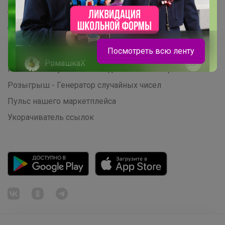
Самое желанное
Самое быстрое
Посмотреть всю ленту
Начать зарабатывать с 24-ok
РомашкаХ
Picabox.ru - Лучшее место для ваших изображений
Розыгрыш - Генератор случайных чисел
Носки для физкультуры и не только
Пульс нашего маркетплейса
Укорачиватель ссылок