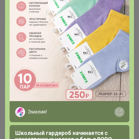
Сорта недели и Кофе по самым
8
вкусным ценам!
В этом каталоге кофе идет с ожиданием. Если
хотите получить как можно быстрее,
заказывайте из каталога "Кофе в наличии".
Примерные сроки ожидания 12-16 дней. Пока
обжарят, заберет и доставит ТК
Кофе упаковка 1кг
41
1кг кофе может приходить без фирменной
наклейки. Кофе в этом каталоге под заказ.
Ожидание 12-16 дней с момента включения в
счет
Эмилия!
Кофе упаковка 500 граммов.
66
Обновленный дизайн и вес!!!
По умолчанию в начале зерновой кофе, потом
Школьный гардероб начинается с