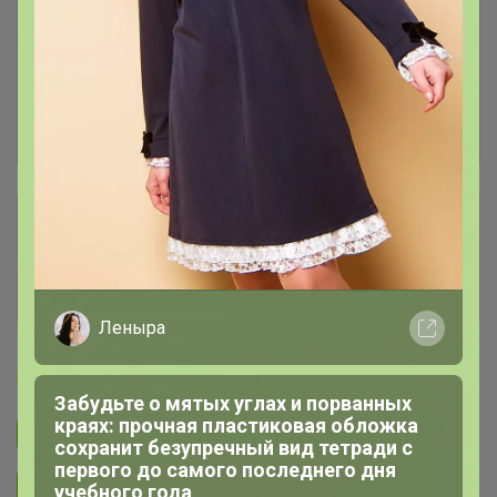
Сбор заказов в данной закупке
завершен
Перейти к текущей закупке
Леныра
Бонифаций
Забудьте о мятых углах и порванных
краях: прочная пластиковая обложка
Подписаться на закупку
1.5K
сохранит безупречный вид тетради с
первого до самого последнего дня
Подписаться на организатора
2.6K
учебного года