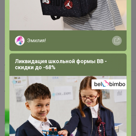
Поставщикам
Вакансии
support@24-ok.ru
Написать в поддержку
Эмилия!
Защита покупателя
Помощь
Ликвидация школьной формы BB -
О нас
скидки до -68%
Все предложения
Анонсы
Новости
Поддержка альпак
Самое выгодное
Хиты продаж