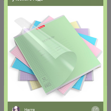
В архиве
Собрано
—
100 %
~ 14 дней
Ожидание
Пристрой
6 лотов
Комментарии к лотам
1.8K
Отзывы участников
9.8K
Новости
Победители в СП 131: Anit JANNET
_Настя_