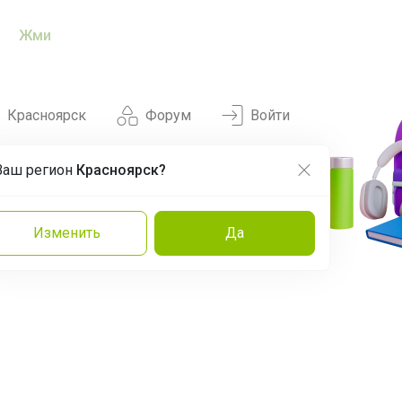
Жми
Красноярск
Форум
Войти
Ваш регион
Красноярск?
Нравится
Заказы
Изменить
Да
и
Команда
Торговые марки
Эксперты