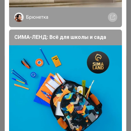
Брюнетка
1
2
3
4
СИМА-ЛЕНД: Всё для школы и сада
Показаны записи
1-10
из
32
.
Чтобы ответить или задать вопрос
необходимо авторизоваться на сайте
Это займет меньше минуты