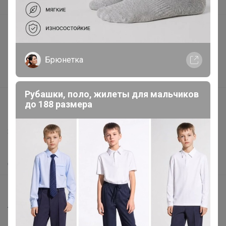
В наличии
Подарочные сертификаты
Реклама на сайте
Брюнетка
Поставщикам
Вакансии
Рубашки, поло, жилеты для мальчиков
support@24-ok.ru
до 188 размера
Написать в поддержку
Защита покупателя
Помощь
О нас
Все предложения
Анонсы
Новости