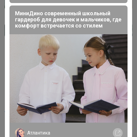
МиниДино современный школьный
гардероб для девочек и мальчиков, где
комфорт встречается со стилем
ЕленаЛен
Кандидат в магистры
16 декабря, 2022 21:18
Artemida
, то есть до стопа можно будет определиться?
Атлантика
Артемида