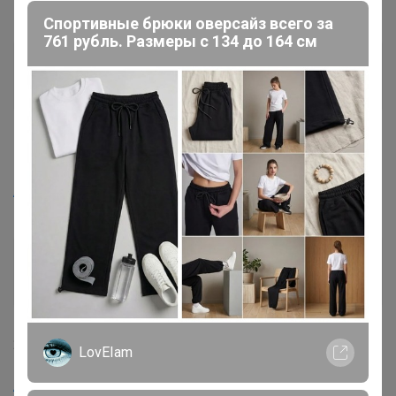
Спортивные брюки оверсайз всего за
761 рубль. Размеры с 134 до 164 см
ЕленаЛен
Кандидат в магистры
1
16 декабря, 2022 21:22
Artemida
, спасибо большое)
Oppa
Кандидат в магистры
20 декабря, 2022 12:18
LovEIam
Artemida
, здравствуйте. А в пристрое Чудского озера