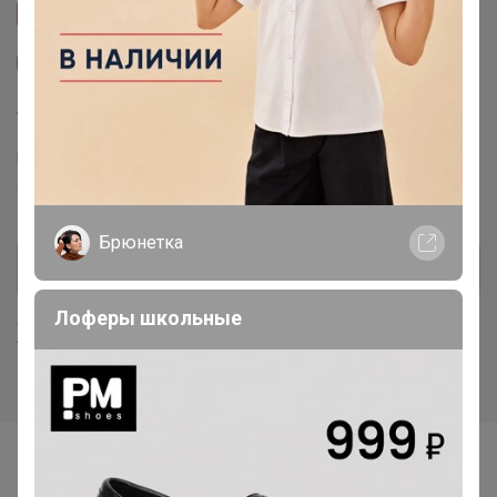
Cтраничка организатора
Другие СП организатора Артемида
Торговые марки
Puratos™
Италика™
Чудское озеро™
Sen Soy™
COOKING™
Dolce-Rosa™
Баринофф™
Брюнетка
Лоферы школьные
Хиты продаж