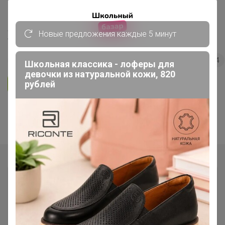
"Сыры, сливки по сказочной цене!"
Холодильник
Новые предложения каждые 5 минут
86
5.0
35.7K
36.3K
3.7K
4
Школьная классика - лоферы для
девочки из натуральной кожи, 820
Ответить
рублей
1
2
3
4
Показаны записи
1-10
из
32
.