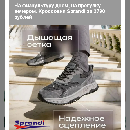
нет случайно?
На физкультуру днем, на прогулку
вечером. Кроссовки Sprandi за 2790
рублей
Артемида
Бронзовый организатор
20 декабря, 2022 12:29
Oppa
, здравствуйте. Нет к сожалению 🎄