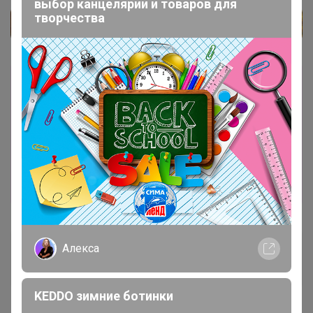
выбор канцелярии и товаров для
творчества
Каталог
Косметички (СКИДКИ до -50%)
Алекса
Kenna
Великий магистр
KEDDO зимние ботинки