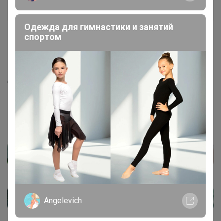
Бронзовый организатор
Одежда для гимнастики и занятий
спортом
2
16 декабря, 2022 21:19
ЕленаЛен
, да в понедельник-вторник напишу точно
будет чудское или нет. Успеете сделать замены
Angelevich