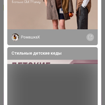
Подписаться на организатора
1.7K
В архиве
Собрано
—
100 %
РомашкаХ
~ 4 дня
Ожидание
Стильные детские кеды
Комментарии к лотам
3.7K
Отзывы участников
12K
Новости
Прямая оплата! Последняя закупка перед
Новым Годом! ОЧЕНЬ Оперативно всё