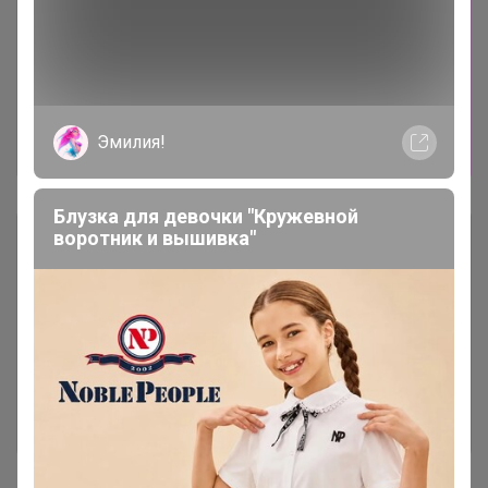
оплачиваем! Всё что включила в счет,
поставщик уже выбил и я точно получу. По
Новым заказ смогу сказать только в
понедельник и нет гарантий, что мы успеем
что-то получить, скорей всего только после
Эмилия!
праздников!
Блузка для девочки "Кружевной
воротник и вышивка"
Описание
Условия участия
Ключевые даты
История проведённых выкупов