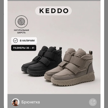
16 декабря, 2022 10:19
Доброе утро! А сыр Чудское озеро уже появился? К
новому году будет?
Артемида
Бронзовый организатор
16 декабря, 2022 10:29
Kenna
, здравствуйте. Сегодня жду информацию от
поставщика, к вечеру должен ответить. Вроде как есть
шанс, что успеет приехать сыр к понедельнику
Брюнетка