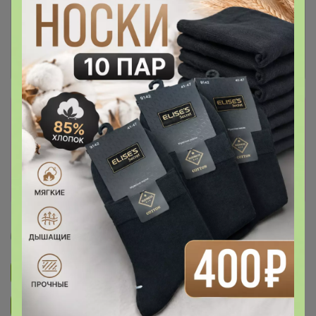
Сбор заказов в данной закупке
завершен.
К сожалению организатор еще не открыл
новую. Подпишитесь на новости закупки,
чтобы быть в курсе её открытия!
Артемида
Подписаться на закупку
893
Подписаться на организатора
1.7K