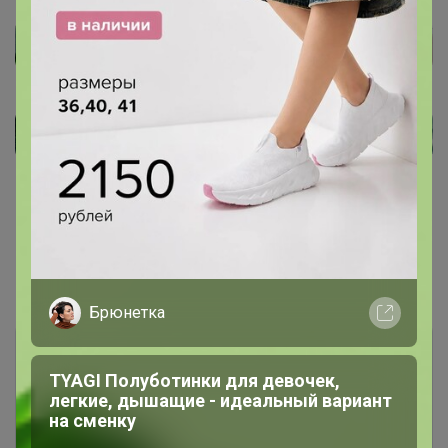
Показаны записи
1-5
из
5
.
Брюнетка
TYAGI Полуботинки для девочек,
легкие, дышащие - идеальный вариант
на сменку