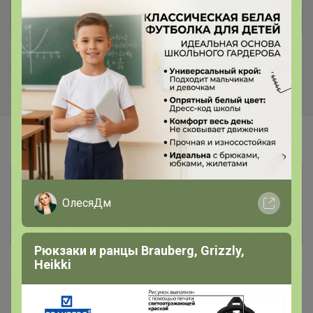
Хиты продаж
Информация о заказах доступна
лишь членам клуба
ОлесяДм
Показать
Рюкзаки и ранцы Brauberg, Grizzly,
Heikki
Артемида
Бронзовый организатор