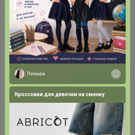
Artemida
, можно еще один бекон вареный добавить в
эту закупку?
МОЙ VIBER Алара 24ок Обсуждения СП (присоединяет с
телефона)
Артемида
Леныра
Бронзовый организатор
Кроссовки для девочки на сменку
16 декабря, 2022 18:02
ViLka
, здравствуйте. Корректировке счёт уже не
подлежит к сожалению 🌸