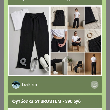
Описание
Условия участия
Ключевые даты
История проведённых выкупов
Cтраничка организатора
Другие СП организатора Артемида
Торговые марки
LovEIam
Puratos™
Италика™
Чудское озеро™
Sen Soy™
COOKING™
Dolce-Rosa™
Баринофф™
Футболка от BROSTEM - 390 руб