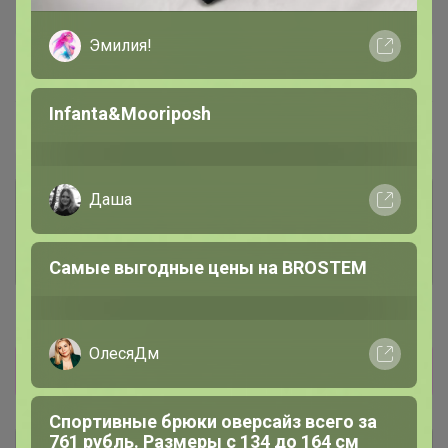
Эмилия!
В архиве
Собрано
—
89 %
Infanta&Mooriposh
~ 4 дня
Ожидание
Даша
Комментарии к лотам
3.7K
Отзывы участников
12K
Самые выгодные цены на BROSTEM
Новости
ОлесяДм
Прямая оплата! Развоз 20-22 декабря!
Спортивные брюки оверсайз всего за
761 рубль. Размеры с 134 до 164 см