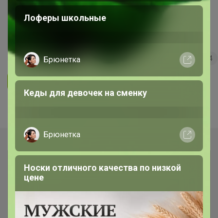
Лоферы школьные
Морепродукты и не только с
быстрой доставкой!
26
5.0
35.7K
36.3K
3.7K
4
Брюнетка
Ответить
Кеды для девочек на сменку
Показаны записи
1-5
из
5
.
Брюнетка
Носки отличного качества по низкой
цене