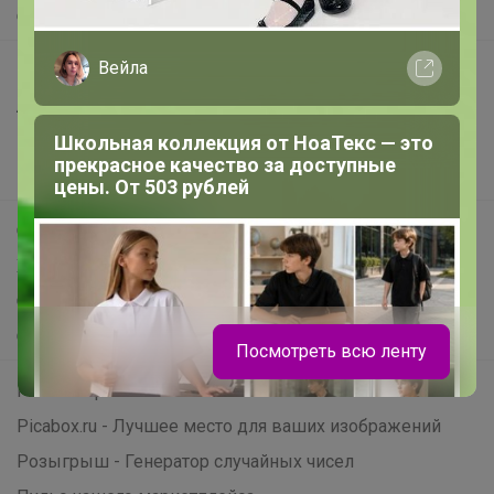
О нас
Вейла
Все предложения
Анонсы
Новости
Школьная коллекция от НоаТекс — это
прекрасное качество за доступные
Поддержка альпак
цены. От 503 рублей
Самое выгодное
Хиты продаж
Самое желанное
Самое быстрое
Посмотреть всю ленту
Начать зарабатывать с 24-ok
Picabox.ru - Лучшее место для ваших изображений
Розыгрыш - Генератор случайных чисел