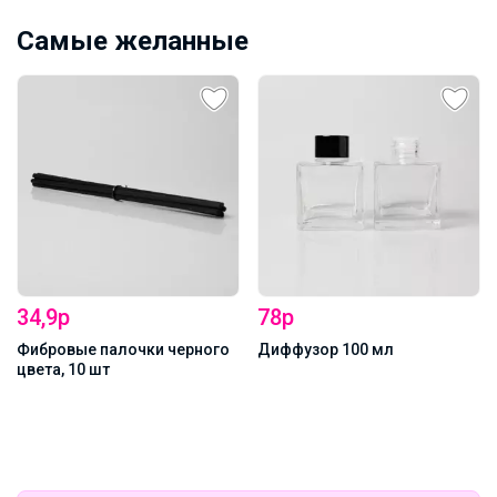
Самые желанные
31р
Mini 5 мл хром
78р
Диффузор 100 мл