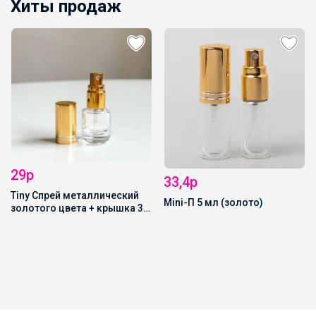
Хиты продаж
33,4р
10р
Mini-П 5 мл (золото)
Приспособа для
отпшикивания