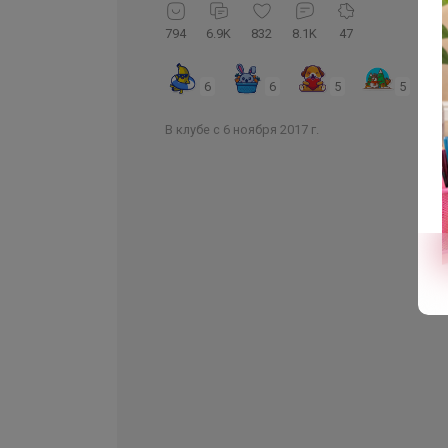
794
6.9K
832
8.1K
47
6
6
5
5
В клубе с 6 ноября 2017 г.