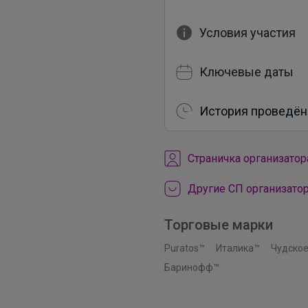
Условия участия
Ключевые даты
История проведён
Cтраничка организатор
Другие СП организато
Торговые марки
Puratos™
Италика™
Чудское
Баринофф™