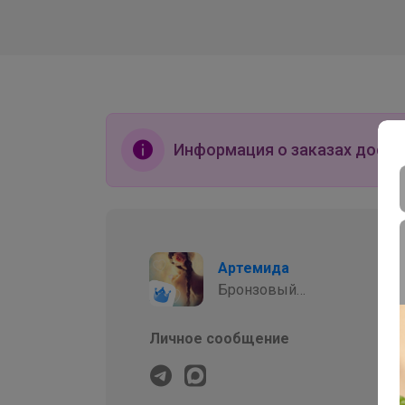
Информация о заказах досту
Артемида
Бронзовый
организатор
Личное сообщение