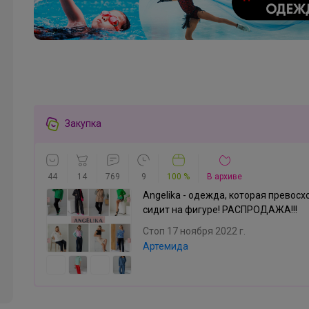
Леныра
Лонгслив для девочки "Золотой ключик"
Закупка
44
14
769
9
100 %
В архиве
Angelika - одежда, которая превосх
сидит на фигуре! РАСПРОДАЖА!!!
Стоп 17 ноября 2022 г.
Артемида