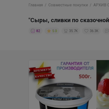
Главная
Совместные покупки
АРХИВ 
"Сыры, сливки по сказочной
82
5.0
35.7K
36.3K