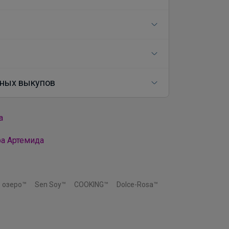
ных выкупов
а
ра Артемида
 озеро™
Sen Soy™
COOKING™
Dolce-Rosa™