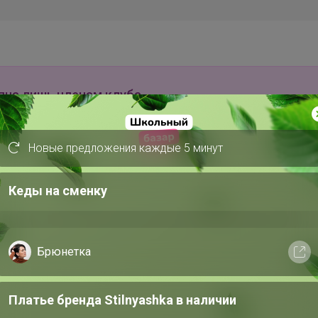
пна лишь членам клуба
Новые предложения каждые 5 минут
10 ноября, 2022 09:24
Кеды на сменку
Брюнетка
Платье бренда Stilnyashka в наличии