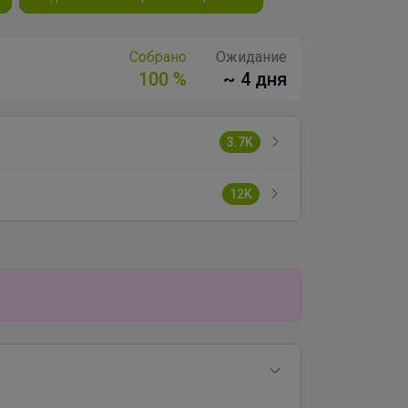
Собрано
Ожидание
100 %
~ 4 дня
3.7K
12K