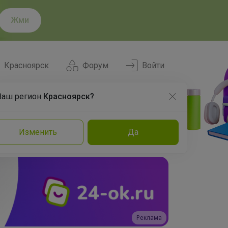
Жми
Красноярск
Форум
Войти
Ваш регион
Красноярск?
Нравится
Заказы
Изменить
Да
и
Команда
Торговые марки
Эксперты
Реклама