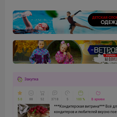
Брюнетка
Сменка для девочки
Брюнетка
Блузка со стразами на воротнике, маленький
Закупка
штрих понравится юной моднице
5.0
88
52
3718
5
100 %
В архиве
***Кондитерская витрина*** Всё д
кондитеров и любителей вкусно пое