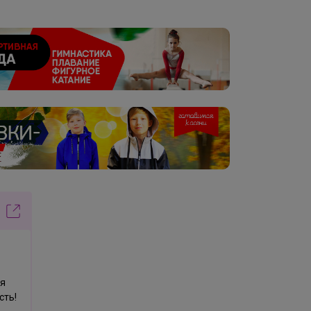
ля
сть!