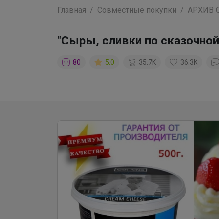
Главная
Совместные покупки
АРХИВ 
"Сыры, сливки по сказочной
80
5.0
35.7K
36.3K