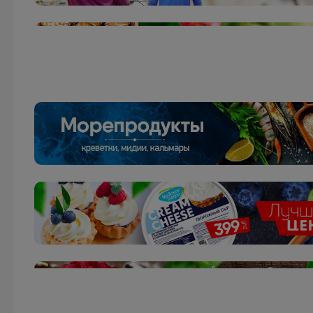
Леныра
Тетради на кольцах. Скидка до 50%
Натка
Классика с изюминкой - школьные туфли для
девочки TYAGI за 1529 рублей