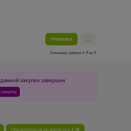
Ответить
Показаны записи
1-7
из
7
.
 данной закупке завершен
 закупке
Подписаться на организатора
1.7K