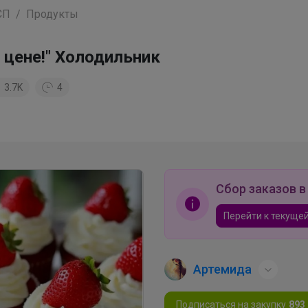
СП
Продукты
 цене!" Холодильник
3.7K
4
Сбор заказов в
Перейти к текущей
Артемида
Подписаться на закупку
893