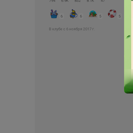
794
6.9K
832
8.1K
47
6
6
5
5
В клубе с 6 ноября 2017 г.