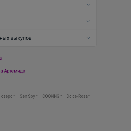
ных выкупов
а
ра Артемида
 озеро™
Sen Soy™
COOKING™
Dolce-Rosa™