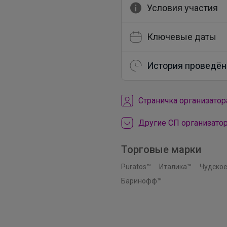
Условия участия
Ключевые даты
История проведён
Cтраничка организатор
Другие СП организато
Торговые марки
Puratos™
Италика™
Чудское
Баринофф™