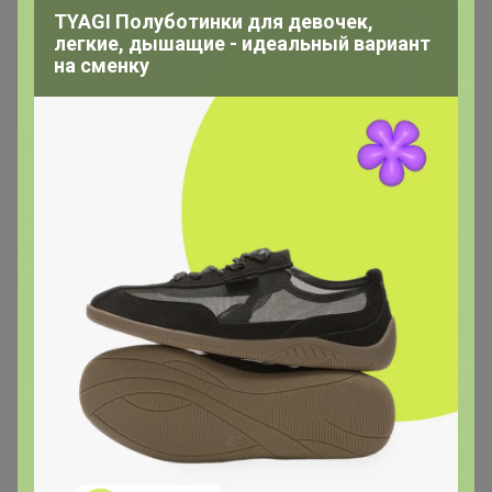
TYAGI Полуботинки для девочек,
легкие, дышащие - идеальный вариант
на сменку
Бонифаций
Серебряный организатор
7 ноября, 2022 14:53
Ксю М
,
Здравсвуйте, сегодня поставка. Магния уже не всю
закупку не хватает, на него как и на глицин предзаказ
на производстве. Хорошая партия магния придет в
конце следующей недели (154шт)