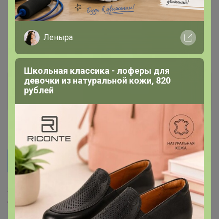
1 ноября, 2022 14:00
Бонифаций
, добрый день уточните для
Леныра
восстановление микрофлоры кишечника есть?
Школьная классика - лоферы для
девочки из натуральной кожи, 820
Бонифаций
рублей
Серебряный организатор
1 ноября, 2022 15:11
ELENA C
Бонифаций, добрый день уточните для
восстановление микрофлоры кишечника есть?
Здравсвуйте, есть
24-
ok.ru/purchase/512409/lot/1573039726
‌и
24-ok.ru/purchase/512409/lot/781975485