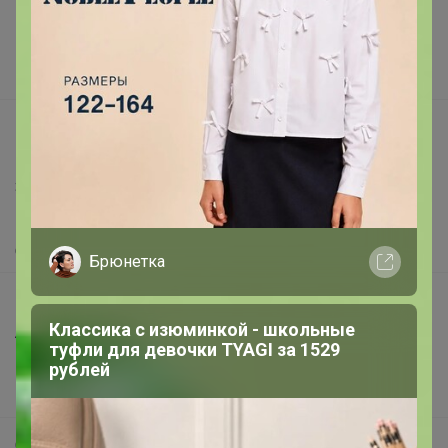
Реклама на сайте
Поставщикам
Вакансии
support@24-ok.ru
Написать в поддержку
Защита покупателя
Помощь
О нас
Брюнетка
Все предложения
Классика с изюминкой - школьные
Анонсы
туфли для девочки TYAGI за 1529
Новости
рублей
Поддержка альпак
Самое выгодное