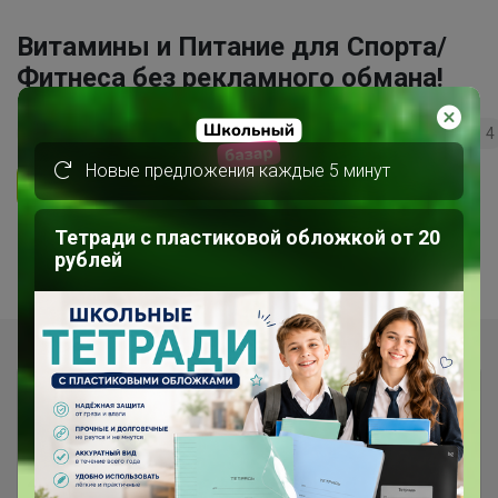
Витамины и Питание для Спорта/
Фитнеса без рекламного обмана!
189
5.0
63.4K
49.6K
3.4K
4
Новые предложения каждые 5 минут
Ответить
Тетради с пластиковой обложкой от 20
1
2
рублей
Показаны записи
1-10
из
11
.