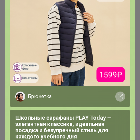
ПРОТЕИН (Высокобелковые
19
смеси) Батончики, Арахисовая
паста
+ Ещё 12 каталогов
Хиты продаж
Выбор экспертов
Выбор экспертов
Брюнетка
Школьные сарафаны PLAY Today —
Новинка
элегантная классика, идеальная
545р
посадка и безупречный стиль для
каждого учебного дня
Комплекс питьевой