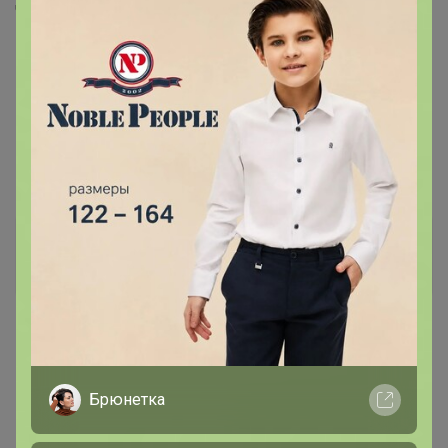
Чинят..
Ксю М
Кандидат в магистры
7 ноября, 2022 13:45
Бонифаций
, Андрей здравствуйте, у меня с прошлого
Брюнетка
понедельника оплачен глицин и магний, они еще не
поступили?