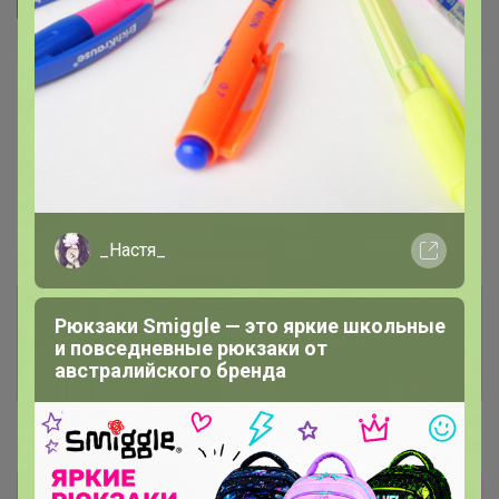
Подписаться на организатора
2.6K
В архиве
Собрано
—
100 %
~ 4 дня
Ожидание
Пристрой
2 лота
_Настя_
Комментарии к лотам
3.4K
Рюкзаки Smiggle — это яркие школьные
и повседневные рюкзаки от
австралийского бренда
Отзывы участников
15.4K
Новости
Есть наличие! И еще в дороге 2 партии! Они