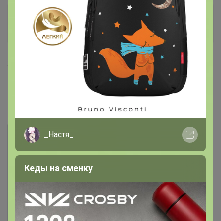
АвиО
Магистр
3 ноября, 2022 10:49
Бонифаций
, не могу оплатить прямой оплатой.
Начинаю переводить на прямою оплату, появляется
вот это...
_Настя_
Кеды на сменку