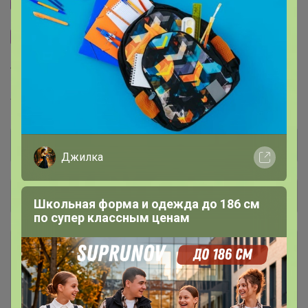
Тема отзывов
Сайт закупки
Торговые марки
Академия-Т™
Be First™
Джилка
Общий каталог
Школьная форма и одежда до 186 см
по супер классным ценам
Ё-батон новый поставщик,
29
первый выкуп!
В первые выкупы нужно собрать минималку и
по вашим заказам подобрать позиции, которые