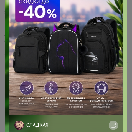
8 ноября, 2022 14:50
ЛораКуз
,
Добрый день, нужно смотреть не статус закупки, а
статус заказа. Статус закупки "завершена" значит лишь
только что сбор заказов завершен а не роздана
закупка. Дрожжи должны приехать к концу этой,
началу следующей недели. Как приедут в этот же день
всё отправим))
СЛАДКАЯ