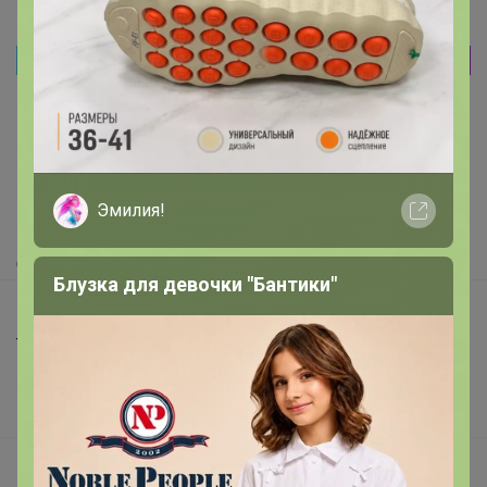
Реклама
Как здесь все устроено?
Как сделать заказ?
Эмилия!
Как получить?
Доставка
Блузка для девочки "Бантики"
Шоурумы
Торговые марки
Наша команда
В наличии
Подарочные сертификаты