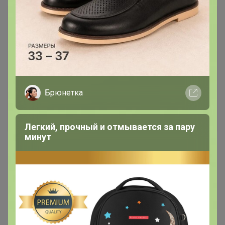
Лот
10
680
32
396
628,32р
Флорация 140г.
Брюнетка
Стоп 09 августа
Правильные Витамины и Питание для Спорта/
Фитнеса без рекламного обмана!
Легкий, прочный и отмывается за пару
минут