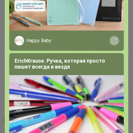
Happy Baby
ErichKrause. Ручка, которая просто
Сбор заказов в данной закупке
пишет всегда и везде
завершен
Перейти к текущей закупке
Бонифаций
Подписаться на закупку
3.1K