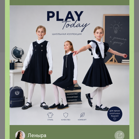
Хит
Магний+В6 со вкусом вишни,
565р
450мл, NS
-54%
1 231р
Омега-3 (ПНЖК 1050),
90капс, Naturalsphere
Самые желанные
Леныра
Срок до 14.03.2027