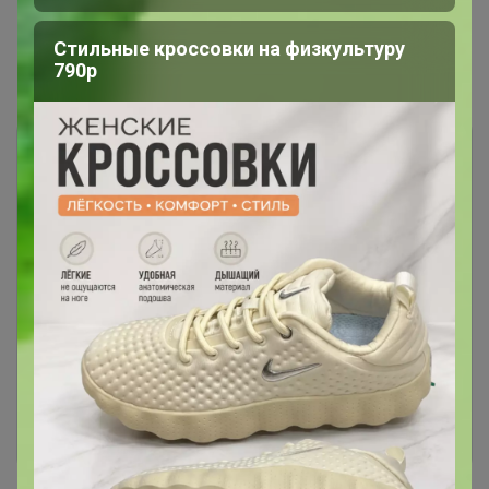
1
2
Стильные кроссовки на физкультуру
790р
Показаны записи
1-10
из
11
.
Чтобы ответить или задать вопрос
необходимо авторизоваться на сайте
Это займет меньше минуты
Войти
Зарегистрироваться