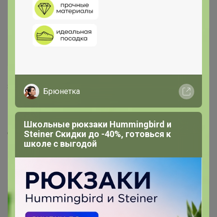
ЛораКуз
Магистр
8 ноября, 2022 10:21
Брюнетка
Бонифаций
, подскажите пожалуйста, когда развоз по
цр будет. У закупки статус "завершена" уже стоит.
Школьные рюкзаки Hummingbird и
Оплачено 27 октября.
Steiner Скидки до -40%, готовься к
школе с выгодой
Бонифаций
Серебряный организатор