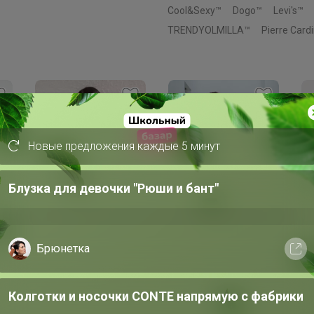
Cool&Sexy™
Dogo™
Levi's™
TRENDYOLMILLA™
Pierre Card
Новые предложения каждые 5 минут
Блузка для девочки "Рюши и бант"
Брюнетка
1 920р
831р
5
-8%
2 091р
-32%
1 227р
Bi
Ta
Колготки и носочки CONTE напрямую с фабрики
Рубашка
Кофточка
Gü