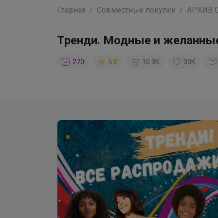
Главная
Совместные покупки
АРХИВ 
Тренди. Модные и желанны
270
5.0
10.3K
30K