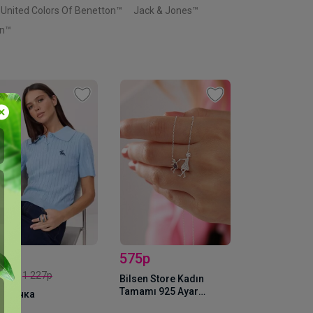
United Colors Of Benetton™
Jack & Jones™
in™
75р
2 700р
1 094,97р
lsen Store Kadın
Носки
Свитшот
mamı 925 Ayar
müş Zirkon Taşlı