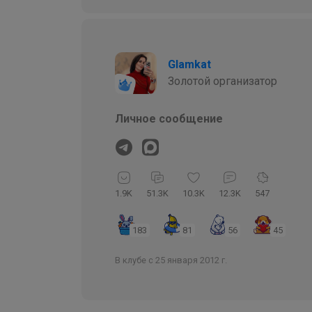
Glamkat
Золотой организатор
Личное сообщение
1.9K
51.3K
10.3K
12.3K
547
183
81
56
45
В клубе с 25 января 2012 г.