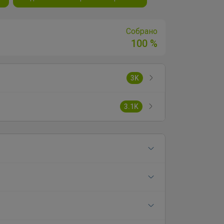
Собрано
100 %
3K
3.1K