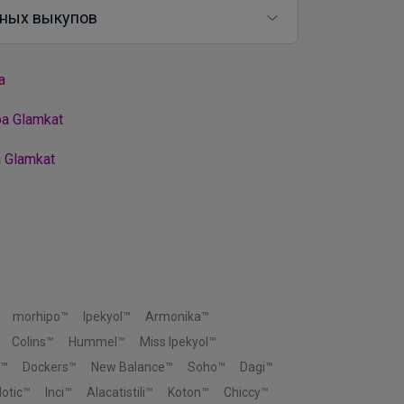
ных выкупов
а
а Glamkat
 Glamkat
morhipo™
Ipekyol™
Armonika™
Colins™
Hummel™
Miss Ipekyol™
s™
Dockers™
New Balance™
Soho™
Dagi™
otic™
Inci™
Alacatistili™
Koton™
Chiccy™