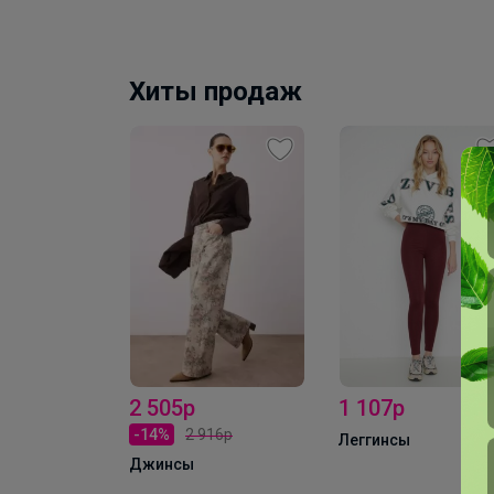
Хиты продаж
1 107р
1 572р
16р
Леггинсы
Кофточка