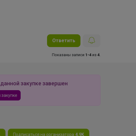
Ответить
Показаны записи
1-4
из
4
.
 данной закупке завершен
 закупке
K
Подписаться на организатора
4.9K