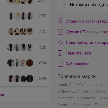
2.6K
История проведён
352
Cтраничка организатор
425
Другие СП организатор
Пристрой организатора
526
Тема отзывов
694
Сайт закупки
Торговые марки
339
trendyol™
1v1y™
markafoni™
Cotton Mood™
Loft™
Colin's™
ов
Y-London™
Happiness™
Levi
Bambi™
Deripabuc™
Elle™
H