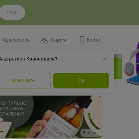
Жми
Красноярск
Форум
Войти
Ваш регион
Красноярск?
Нравится
Заказы
Изменить
Да
и
Команда
Торговые марки
Эксперты
Реклама