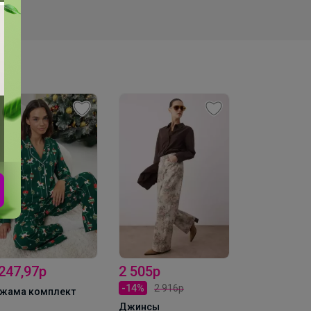
ne Çoçuk Sevgi Kolye
NELER0044
 505р
2 714,97р
1 956р
14%
2 916р
Жакет
Брюки
жинсы