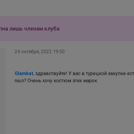
РомашкаХ
пна лишь членам клуба
Натали школьная коллекция
24 октября, 2022 19:50
Angelevich
Glamkat
, здравствуйте! У вас в турецкой закупке е
niu.n? Очень хочу костюм этих марок
СИМА-ЛЕНД: Всё для школы и сада