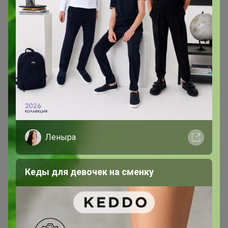
Как здесь все устроено?
Как сделать заказ?
Как получить?
Доставка
Шоурумы
Торговые марки
Наша команда
В наличии
Леныра
Подарочные сертификаты
Кеды для девочек на сменку
Реклама на сайте
Поставщикам
Вакансии