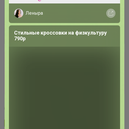
Леныра
Стильные кроссовки на физкультуру
790р
Сбор заказов в данной закупке
завершен.
К сожалению организатор еще не открыл
новую. Подпишитесь на новости закупки,
чтобы быть в курсе её открытия!
Артемида
Подписаться на закупку
394