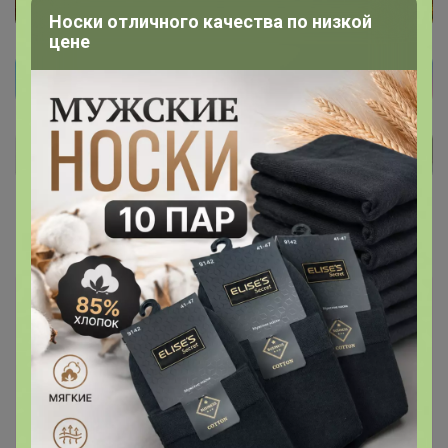
Носки отличного качества по низкой
цене
Закупка
4.9
132
21
1070
15
96 %
В архиве
Мужские и женские сорочки бизнес и премиум
- класса. Джемперы, пуловеры, футболки!