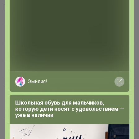
Подписаться на организатора
1.7K
В архиве
Собрано
—
33 %
~ 8 дней
Ожидание
Пристрой
1 лот
Эмилия!
Комментарии к лотам
239
Школьная обувь для мальчиков,
которую дети носят с удовольствием —
Отзывы участников
443
уже в наличии
Новости