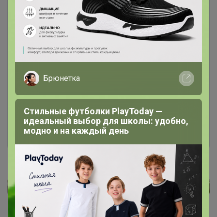
Чтобы ответить или задать вопрос
Брюнетка
необходимо авторизоваться на сайте
Это займет меньше минуты
Стильные футболки PlayToday —
идеальный выбор для школы: удобно,
Войти
Зарегистрироваться
модно и на каждый день
Реклама