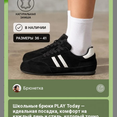
support@24-ok.ru
Написать в поддержку
Защита покупателя
Помощь
О нас
Все предложения
Анонсы
Новости
Поддержка альпак
Самое выгодное
Брюнетка
Хиты продаж
Самое желанное
Школьные брюки PLAY Today —
Самое быстрое
идеальная посадка, комфорт на
каждый день и стиль, который точно