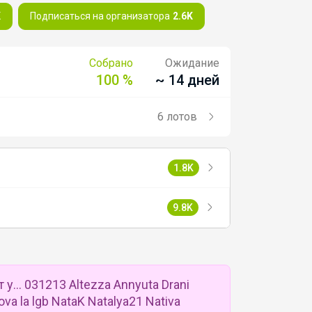
K
Подписаться на организатора
2.6K
Собрано
Ожидание
100 %
~ 14 дней
6 лотов
1.8K
9.8K
... 031213 Altezza Annyuta Drani
ova la lgb NataK Natalya21 Nativa