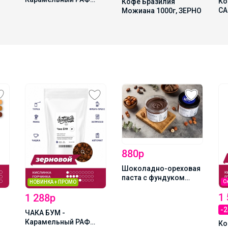
Ко
Кофе Бразилия
ЧАК-ЧАК 1000гр
СА
Можиана 1000г, ЗЕРНО
ЗЕ
880р
Шоколадно-ореховая
паста с фундуком
С
НОВИНКА + ПРОМО
350гр.
1
1 288р
-
ЧАКА БУМ -
Карамельный РАФ
Ко