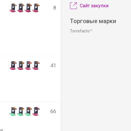
Сайт закупки
8
Торговые марки
Torrefacto™
41
66
ля