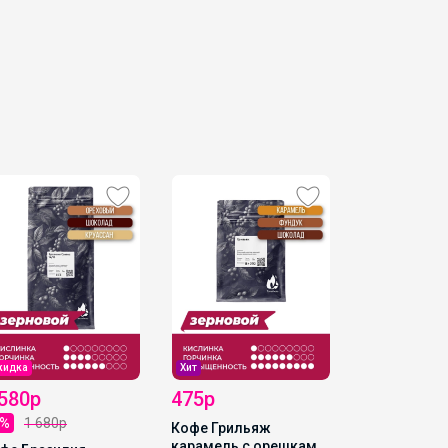
кидка
Хит
Скидка
 580р
475р
1 707р
6%
1 680р
-25%
2 272
Кофе Грильяж
карамель с орешками