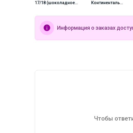
 с орешками
17/18 (шоколадное
Континенталь
но
парфе с ореховым
(Попкорн с
кремом) 1000г, Зерно
карамелью) 1000г,
Зерно
Информация о заказах досту
Чтобы ответи