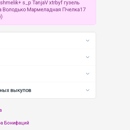
hmelik+ s_p TanjaV xtrbyf гузель
а Володько Мармеладная Пчелка17
)
ных выкупов
а
ра Бонифаций