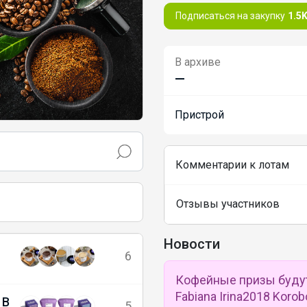
Подписаться на закупку
1.5
В архиве
—
Пристрой
Комментарии к лотам
Отзывы участников
Новости
6
Кофейные призы будут у
Fabiana Irina2018 Korob
 В
5