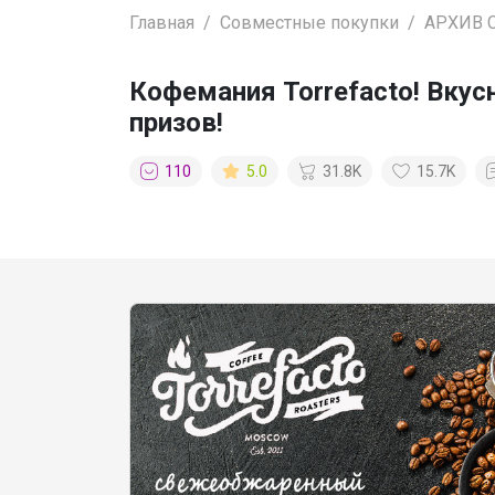
Главная
Совместные покупки
АРХИВ 
Кофемания Torrefacto! Вку
призов!
110
5.0
31.8K
15.7K