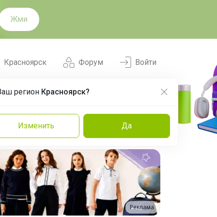
Жми
Красноярск
Форум
Войти
Ваш регион
Красноярск?
Нравится
Заказы
Изменить
Да
и
Команда
Торговые марки
Эксперты
Реклама