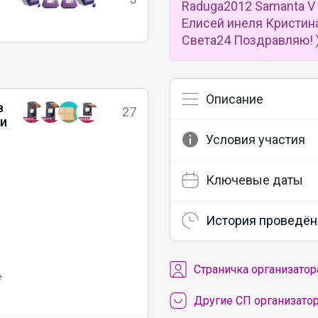
Raduga2012 Samanta V s
Елисей инеля Кристин
Света24 Поздравляю! )
Описание
в
27
ли
Условия участия
Ключевые даты
История проведён
Cтраничка организатор
е
Другие СП организато