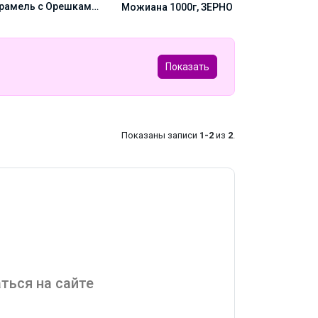
рамель с Орешками
САНТОС 14/1
Можиана 1000г, ЗЕРНО
00г, Зерно
ЗЕРНО
Показать
Показаны записи
1-2
из
2
.
ться на сайте