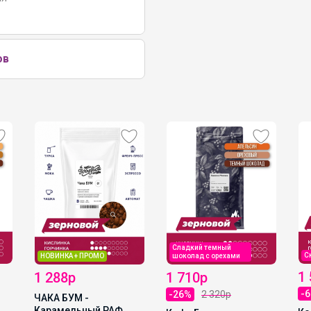
ов
Сладкий темный
С
НОВИНКА + ПРОМО
шоколад с орехами
1
1 288р
1 710р
-
-26%
2 320р
ЧАКА БУМ -
Карамельный РАФ