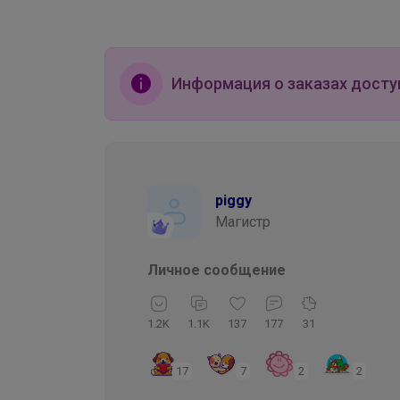
(Попкорн с
250г, Зерно
карамелью) 1000г,
Зерно
Информация о заказах досту
piggy
Магистр
Личное сообщение
1.2K
1.1K
137
177
31
17
7
2
2