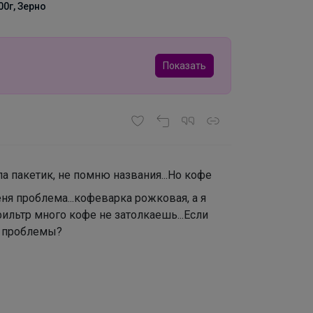
1000г, Зерно
Показать
 пакетик, не помню названия...Но кофе
еня проблема...кофеварка рожковая, а я
ильтр много кофе не затолкаешь...Если
е проблемы?