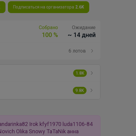
K
Подписаться на организатора
2.6K
Собрано
Ожидание
100 %
~ 14 дней
6 лотов
1.8K
9.8K
ndarinka82 Irok kfyf1970 luda1106-84
 Novich Olika Snowy TaTaNik анна