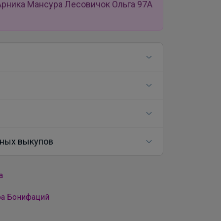
Арника Мансура Лесовичок Ольга 97А
ных выкупов
а
ра Бонифаций