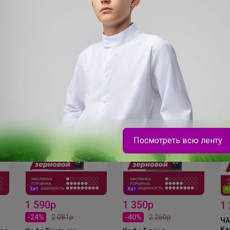
ов
Посмотреть всю ленту
С
Хит
НОВИНКА + ПРОМО
ш
1 350р
1 288р
1
-40%
2 260р
-
ЧАКА БУМ -
Карамельный РАФ