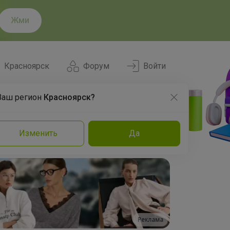
Жми
Красноярск
Форум
Войти
Ваш регион
Красноярск?
Нравится
Заказы
Изменить
Да
и
Команда
Торговые марки
Эксперты
Реклама