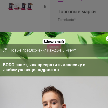
8
Торговые марки
Torrefacto™
Новые предложения каждые 5 минут
41
BODO знает, как превратить классику в
любимую вещь подростка
66
ля