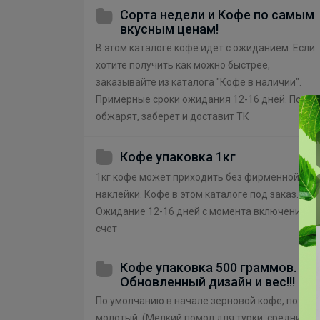
Сорта недели и Кофе по самым
вкусным ценам!
В этом каталоге кофе идет с ожиданием. Если
хотите получить как можно быстрее,
заказывайте из каталога "Кофе в наличии".
Примерные сроки ожидания 12-16 дней. Пока
обжарят, заберет и доставит ТК
Кофе упаковка 1кг
1кг кофе может приходить без фирменной
наклейки. Кофе в этом каталоге под заказ.
Ожидание 12-16 дней с момента включения в
счет
Кофе упаковка 500 граммов.
Обновленный дизайн и вес!!!
По умолчанию в начале зерновой кофе, потом
молотый. (Мелкий помол для турки, средний д