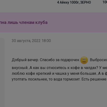
1000г, Зерно
4 Айеху 1000г, ЗЕРНО
Еремейка
пна лишь членам клуба
На физкультуру днем, на прогулку вечером.
Кроссовки Sprandi за 2790 рублей
30 августа, 2022 18:00
Добрый вечер. Спасибо за подарочек
Выбросила
вкусный...А как вы относитесь к кофе в чалдах? У м
люблю кофе крепкий и чашка у меня большая...А в ф
утоптать посильнее, то вода тормозит. Есть решени