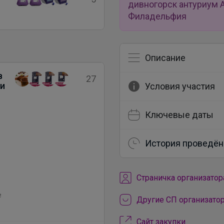
дивногорск антуриум 
Филадельфия
Описание
в
27
ли
Условия участия
Ключевые даты
История проведён
Cтраничка организатор
е
Другие СП организато
Сайт закупки