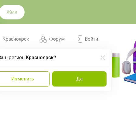
Жми
Красноярск
Форум
Войти
Ваш регион
Красноярск?
Нравится
Заказы
Изменить
Да
и
Команда
Торговые марки
Эксперты