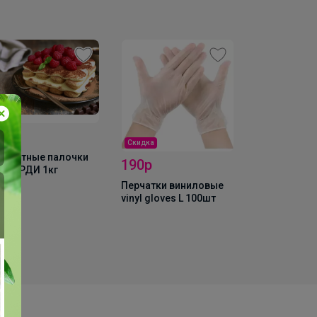
50р
Скидка
сквитные палочки
190р
ВОЯРДИ 1кг
Хит
Перчатки виниловые
vinyl gloves L 100шт
165р
Мука темпур
"Kaneshiro", 