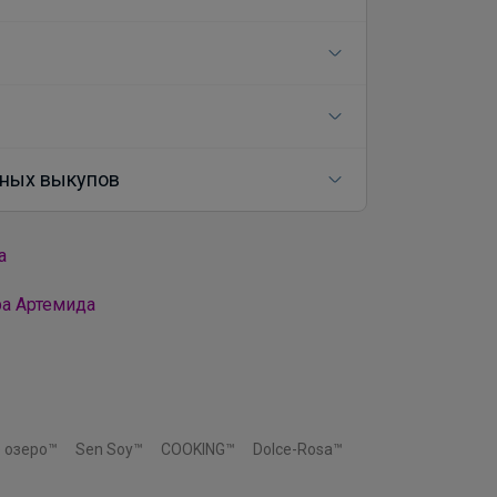
ных выкупов
а
ра Артемида
 озеро™
Sen Soy™
COOKING™
Dolce-Rosa™