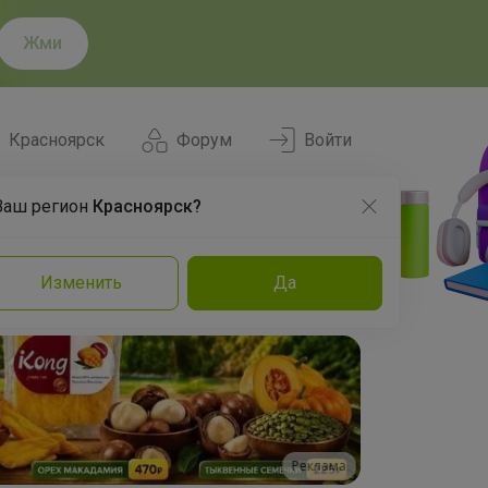
Жми
Красноярск
Форум
Войти
Ваш регион
Красноярск?
Нравится
Заказы
Изменить
Да
и
Команда
Торговые марки
Эксперты
Реклама