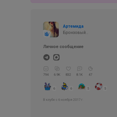
Артемида
Бронзовый
организатор
Личное сообщение
794
6.9K
832
8.1K
47
6
6
5
5
В клубе с 6 ноября 2017 г.