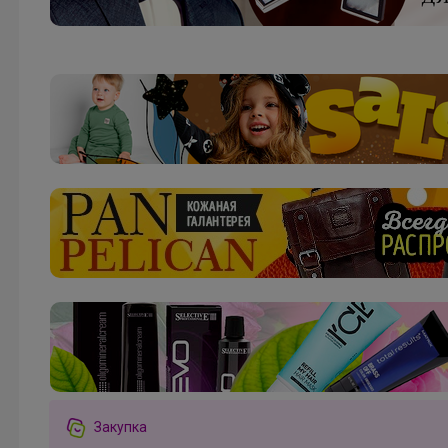
Happy Baby
Мосье Башмаков. Заключительные выкупы в
связи с закрытием магазина Разбираем остатки
школьной формы и обуви
Закупка