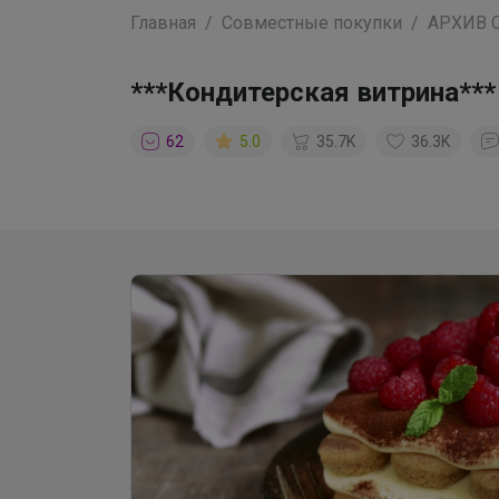
Главная
Совместные покупки
АРХИВ 
***Кондитерская витрина***
62
5.0
35.7K
36.3K