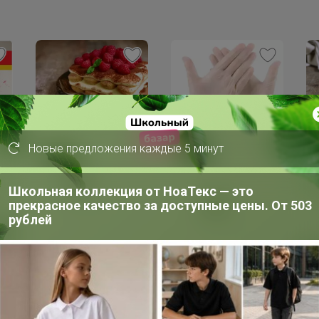
Хит
7
375р
Скидка
Новые предложения каждые 5 минут
Би
Бисквитные палочки
179р
СА
САВОЯРДИ 500гр
ния
Перчатки виниловые
Школьная коллекция от НоаТекс — это
й
vinyl gloves M 100шт
прекрасное качество за доступные цены. От 503
рублей