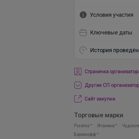
Условия участия
Ключевые даты
История проведён
Cтраничка организатор
Другие СП организато
Сайт закупки
Торговые марки
Puratos™
Италика™
Чудское
Баринофф™