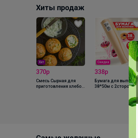
Хиты продаж
Хит
Скидка
370р
338р
ой Чехия 1кг
Смесь Сырная для
Бумага для выпека
приготовления хлебо-
38*50м с 2сторонне
булочных изделий
силиконизацией
(аналог Боу де Кежо),
Горница, коричн/
1 кг
белая, рул