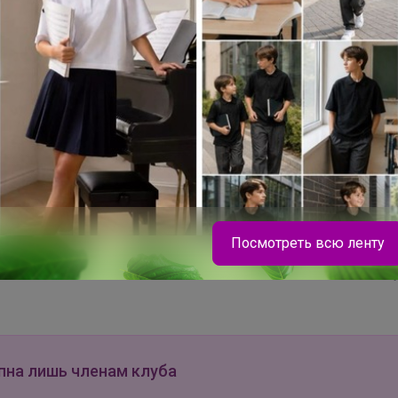
629р
Фольга 29см*100м
прочная Горница
Хит
Х
К
329р
1
Посмотреть всю ленту
1
Сухари панировочные
Ме
KANESHIRO Bon Chef
од
premium 1кг
35
LovEIam
пна лишь членам клуба