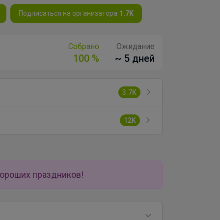
Подписаться на организатора
1.7K
Собрано
Ожидание
100 %
~ 5 дней
3.7K
12K
хороших праздников!