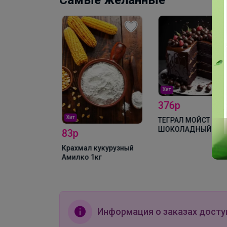
Самые желанные
Хит
376р
Хит
ой Чехия 1кг
ТЕГРАЛ МОЙСТ
ШОКОЛАДНЫЙ КЕЙ
83р
смесь д/шок.кекса 
кг
Крахмал кукурузный
Амилко 1кг
Информация о заказах досту