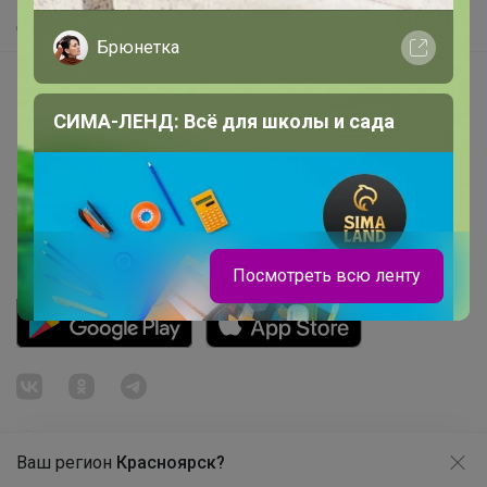
Самое быстрое
Брюнетка
Начать зарабатывать с 24-ok
Picabox.ru - Лучшее место для ваших изображений
СИМА-ЛЕНД: Всё для школы и сада
Розыгрыш - Генератор случайных чисел
Пульс нашего маркетплейса
Укорачиватель ссылок
Посмотреть всю ленту
Ваш регион
Красноярск?
Продолжая использовать этот сайт и нажимая кнопку
«Принять», вы даёте согласие на обработку файлов