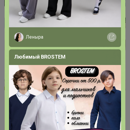
Леныра
Любимый BROSTEM
Закупка
17
14
77
16
64 %
В архиве