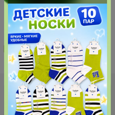
ОДЕЖДА ДЛЯ ДЕТЕЙ
"HAPPY LAMA" - Стильный ребенок
- счастливая мама! РАСПРОДАЖА!
28
1.9K
5.9K
239
8
Ответить
Показаны записи
1-3
из
3
.