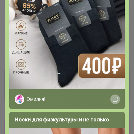
В архиве
Собрано
—
100 %
~ 8 дней
Ожидание
Пристрой
1 лот
Комментарии к лотам
239
Отзывы участников
443
Эмилия!
Новости
Носки для физкультуры и не только
Прямая оплата!