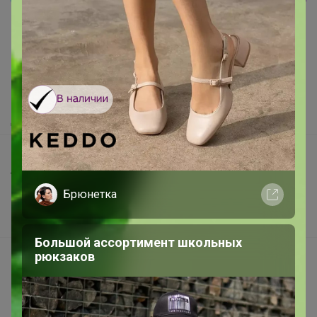
Как здесь все устроено?
Как сделать заказ?
Как получить?
Доставка
Шоурумы
Торговые марки
Брюнетка
Наша команда
В наличии
Большой ассортимент школьных
рюкзаков
Подарочные сертификаты
Реклама на сайте
Поставщикам