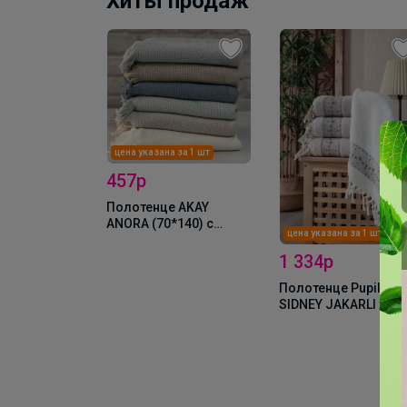
Хиты продаж
цена указана за 1 шт
457р
Полотенце AKAY
ANORA (70*140) с
цена указана за 1 шт
бахромой
1 334р
Полотенце Pupilla
SIDNEY JAKARLI хло
(70*140)