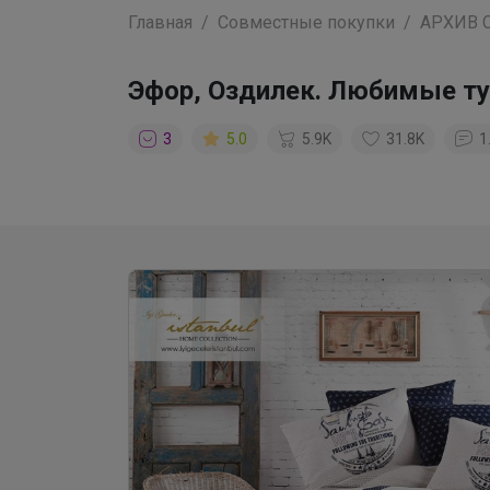
Главная
Совместные покупки
АРХИВ 
Эфор, Оздилек. Любимые т
3
5.0
5.9K
31.8K
1