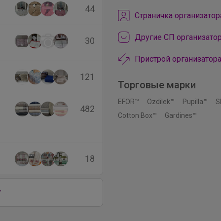
44
Cтраничка организатор
Другие СП организатор
30
Пристрой организатора
121
Торговые марки
EFOR™
Ozdilek™
Pupilla™
S
482
Cotton Box™
Gardines™
18
г