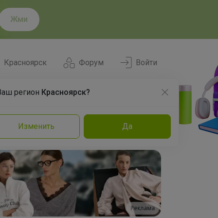
Жми
Красноярск
Форум
Войти
Ваш регион
Красноярск?
Нравится
Заказы
Изменить
Да
и
Команда
Торговые марки
Эксперты
Реклама