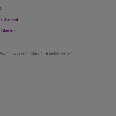
а
а Glamkat
 Glamkat
IKEL™
Ecosse™
Clasy™
Istanbul Home™