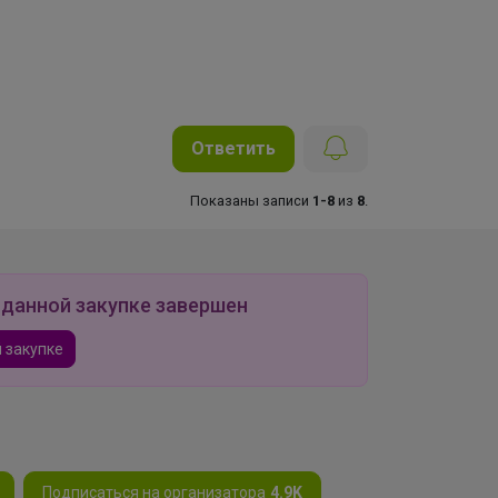
Ответить
Показаны записи
1-8
из
8
.
 данной закупке завершен
 закупке
Подписаться на организатора
4.9K