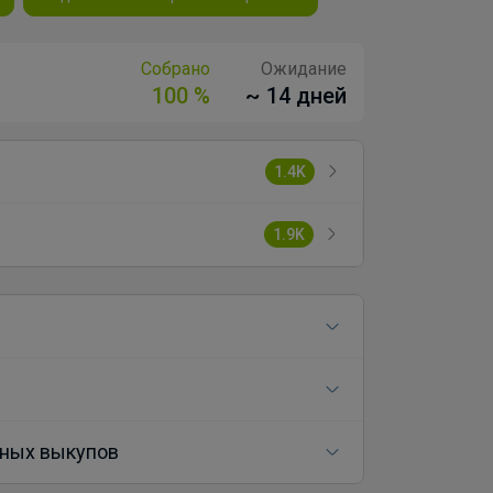
Собрано
Ожидание
100 %
~ 14 дней
1.4K
1.9K
ных выкупов