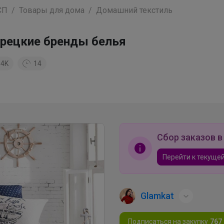
СП
Товары для дома
Домашний текстиль
урецкие бренды белья
.4K
14
Сбор заказов в
Перейти к текущей
Glamkat
Подписаться на закупку
767