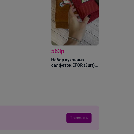
563р
Набор кухонных
салфеток EFOR (3шт)
(50*65) махра
сердечки чашечка
разноцветный
Показать