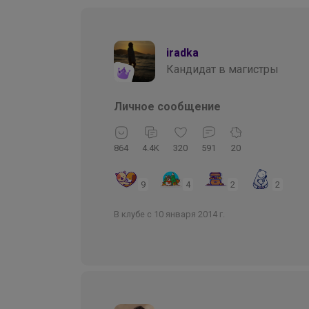
iradka
Кандидат в магистры
Личное сообщение
864
4.4K
320
591
20
9
4
2
2
В клубе с 10 января 2014 г.