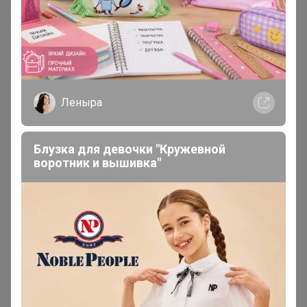
организатором, когда по цр?
Леныра
Блузка для девочки "Кружевной
воротник и вышивка"
iradka
Кандидат в магистры
В теме "T•A•O kids ШКОЛА предзаказ"