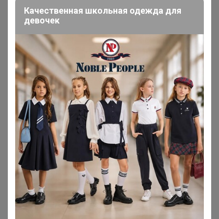
Качественная школьная одежда для
девочек
iradka
Кандидат в магистры
В теме "Pelican - для детей! ✅ АКЦИЯ скидка до 50%
✅ Орг 17% "
10 августа, 2025 09:02
Селена
, Добрый день! Когда развоз?