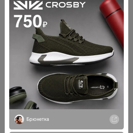
iradka
Кандидат в магистры
В теме "ASH, LIU JO , 4ССССEES , UNITED NUDE - зима
2025 (свободный склад)"
4 сентября, 2025 21:53
Брюнетка
, Здравствуйте! Когд, примерно, получим
Брюнетка