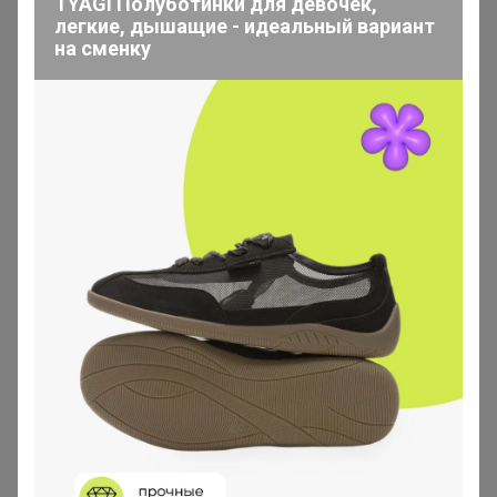
TYAGI Полуботинки для девочек,
легкие, дышащие - идеальный вариант
iradka
на сменку
Кандидат в магистры
В теме "T•A•O kids ШКОЛА предзаказ"
5 мая, 2025 16:41
Катерин
, добрый день! Подскажите, пожалуйста, по
предзаказу-мальчики, какие условия получения и
оплаты?