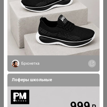
В теме "LЕА **ПРЕМИУМ БРЕНД** СВОБОДНЫЙ
СКЛАД"
6 февраля, 2026 22:49
Светла@я
, Здравствуйте! Подскажите, пожалуйста,
успеваю в текущую закупку?
Брюнетка
Лоферы школьные