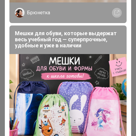
Брюнетка
Мешки для обуви, которые выдержат
весь учебный год — суперпрочные,
удобные и уже в наличии
iradka
Кандидат в магистры
В теме "T•A•O kids ШКОЛА предзаказ"
28 июля, 2025 17:42
Катерин
, добрый день! То, что получено