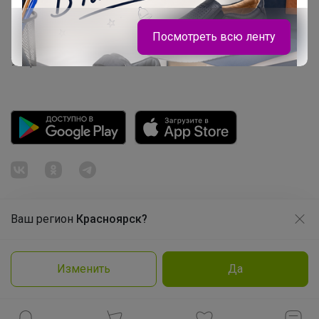
Розыгрыш - Генератор случайных чисел
Посмотреть всю ленту
Пульс нашего маркетплейса
Укорачиватель ссылок
Ваш регион
Красноярск?
Продолжая использовать этот сайт и нажимая кнопку
«Принять», вы даёте согласие на обработку файлов
Леныра
© ООО "Лявита", ОГРН 1122468054070, 2012 - 2026
cookie
Политика конфиденциальности
Изменить
Да
Cоглашение пользователя
Подробнее
Принять
Рюкзаки Котофей уже в наличии! Самое
приятное — прийти и выбрать тот
самый вместе с ребёнком