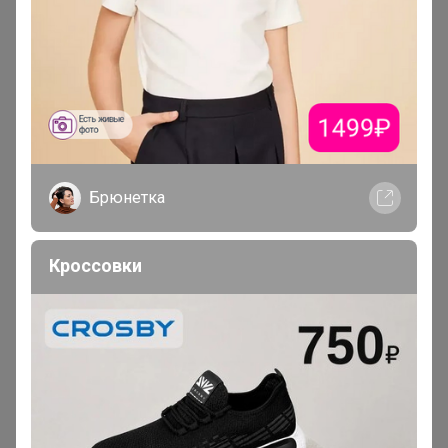
14 марта, 2026 17:24
Светла@я
, Добрый день! Когда откроете закупку?)
Брюнетка
Кроссовки
iradka
Кандидат в магистры