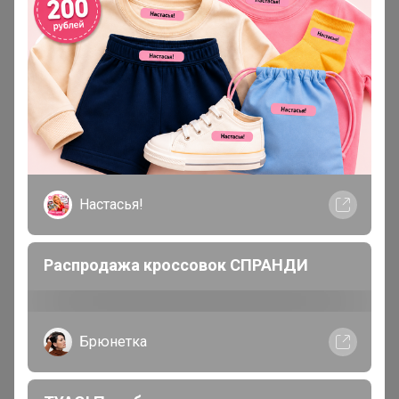
В теме "ПРОФЕССИОНАЛЬНАЯ ЗАБОТА О ВАШЕЙ
КРАСОТЕ"
5 мая, 2025 19:33
Lenochka8585
, Добрый вечер! Добавьте,
odiliya.ru/catalogs/nogti/apparatnyy_manikyur_i_pe...
Настасья!
Распродажа кроссовок СПРАНДИ
Брюнетка