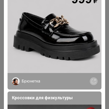
iradka
Кандидат в магистры
В теме "ASH, LIU JO , 4ССССEES , UNITED NUDE - зима
2025 (свободный склад)"
3 октября, 2025 14:22
Брюнетка
, Добрый день! Подскажите, пожалуйста,
когда развоз?
Брюнетка
Кроссовки для физкультуры