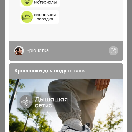
1
2
3
4
5
Брюнетка
Показаны записи
1-10
из
4 419
.
Кроссовки для подростков
Реклама
Как здесь все устроено?
Как сделать заказ?