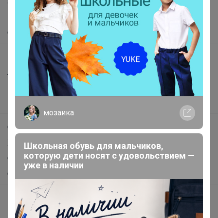
Защита покупателя
Помощь
О нас
Все предложения
Анонсы
Новости
Поддержка альпак
мозаика
Самое выгодное
Хиты продаж
Школьная обувь для мальчиков,
которую дети носят с удовольствием —
Самое желанное
уже в наличии
Самое быстрое
Начать зарабатывать с 24-ok
Picabox.ru - Лучшее место для ваших изображений