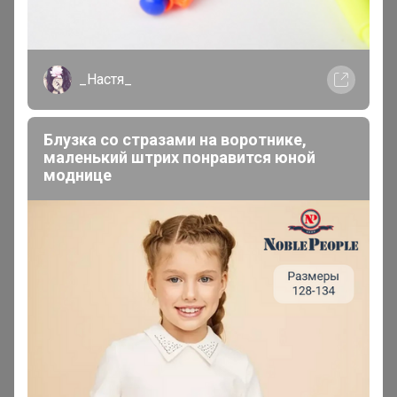
_Настя_
Блузка со стразами на воротнике,
маленький штрих понравится юной
моднице
iradka
Кандидат в магистры
В теме "LЕА** ПРЕМИУМ БРЕНД** СВОБОДНЫЙ
СКЛАД"